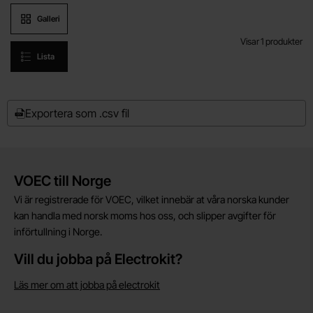
Produktvisning
Galleri
Visar
1
produkter
Lista
produktlista
Art. nr
4102
2237
Exportera som .csv fil
Aeotec Z-Stick 7 - Z-
599 SEK
Wave Gateway
Inklusive 25% moms
Aeotec - ZWA010
Lagervara, 10 st
Köp
Kort allmän information
Enhet:
st
VOEC till Norge
Vi är registrerade för VOEC, vilket innebär at våra norska kunder
kan handla med norsk moms hos oss, och slipper avgifter för
införtullning i Norge.
Vill du jobba på Electrokit?
Läs mer om att jobba på electrokit