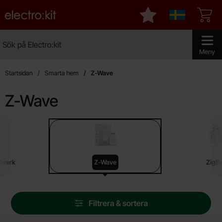
Startsidan för Electro:kit
Mina favoriter
Sverige
Sök
Sök på Electro:kit
Genomför 
Meny
Startsidan
Smarta hem
Z-Wave
Z-Wave
Underkategorier
Hoppa
till
produkter
ätverk
Z-Wave
ZigB
Hoppa
Filtrera & sortera
över
filtersektionen
Filtrera & sortera