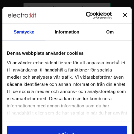
Sidfot Blandad info och länkar
Allmänt
Samtycke
Information
Om
Att handla hos oss
Denna webbplats använder cookies
Vi använder enhetsidentifierare för att anpassa innehållet
Kundtjänst
till användarna, tillhandahålla funktioner för sociala
medier och analysera vår trafik. Vi vidarebefordrar även
sådana identifierare och annan information från din enhet
Tryggt och säkert
till de sociala medier och annons- och analysföretag som
vi samarbetar med. Dessa kan i sin tur kombinera
informationen med annan information som du har
tillhandahållit eller som de har samlat in när du har använt
deras tjänster.