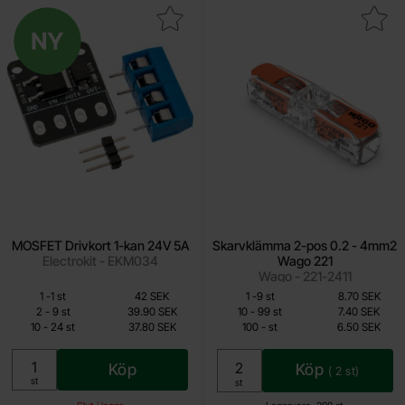
Makera mOSFET Drivkort 1-kan 24V 5A som favorit
Ny
Makera skarvklämma 2-pos 0.2 - 4
MOSFET Drivkort 1-kan 24V 5A
Skarvklämma 2-pos 0.2 - 4mm2
Electrokit - EKM034
Wago 221
Wago - 221-2411
Mängdrabatt
Mängdrabatt
Från
Från
Antal
Pris /st
till
Antal
Pris /st
till
1
-
1
st
42 SEK
1
-
9
st
8.70 SEK
31.50 SEK
6.50 SEK
till
till
2
-
9
st
39.90 SEK
10
-
99
st
7.40 SEK
till
till
10
-
24
st
37.80 SEK
100
-
st
6.50 SEK
Inklusive 25% moms
Inklusive 25% moms
Köp
Köp
(
2
st)
Enhet:
st
Enhet:
st