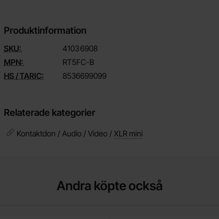
Produktinformation
SKU:
4103
6908
MPN:
RT5FC-B
HS / TARIC:
8536699099
Relaterade kategorier
Kontaktdon / Audio / Video /
XLR mini
Andra köpte också