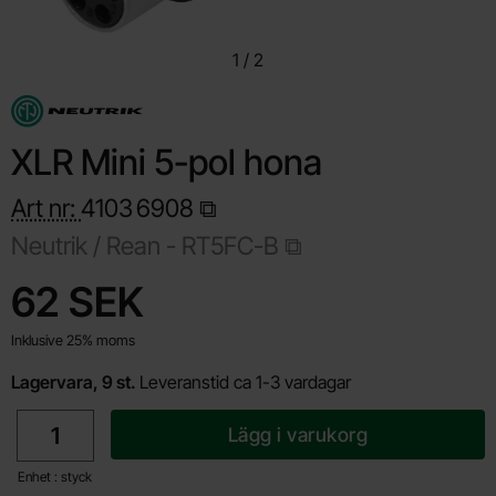
1
/
2
XLR Mini 5-pol hona
Art nr:
4103
6908
Neutrik / Rean -
RT5FC-B
Handla denna produkt XLR Mini 5-pol hona
pris
62 SEK
Inklusive 25% moms
Lagervara, 9 st.
Leveranstid ca 1-3 vardagar
antal
Lägg i varukorg
Enhet : styck