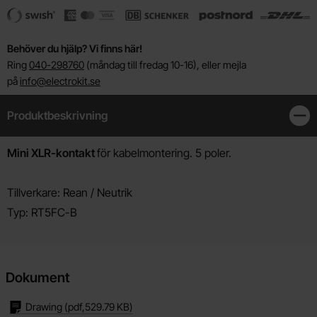
Behöver du hjälp? Vi finns här!
Ring
040-298760
(måndag till fredag 10-16), eller mejla
på
info@electrokit.se
Produktbeskrivning
Stän
Produktbeskrivning
Mini XLR-kontakt
för kabelmontering. 5 poler.
Tillverkare: Rean / Neutrik
Typ: RT5FC-B
Dokument
Drawing
(pdf,
529.79 KB
)