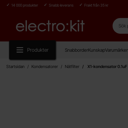
14 000 produkter
Snabb leverans
Frakt från 35 kr
Sök
Sök på E
Startsidan för Electro:kit
Produkter
Snabborder
Kunskap
Varumärke
Startsidan
Kondensatorer
Nätfilter
X1-kondensator 0.1u