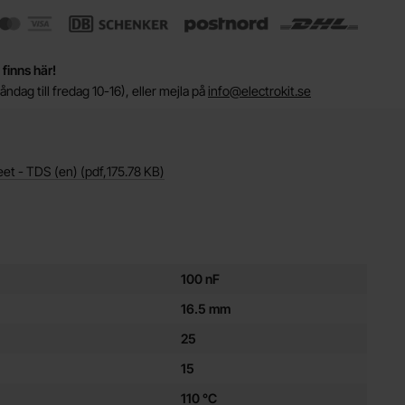
 finns här!
ndag till fredag 10-16), eller mejla på
info@electrokit.se
eet - TDS (en)
(pdf,
175.78 KB
)
ör denna produkt
100 nF
16.5 mm
25
15
110 °C