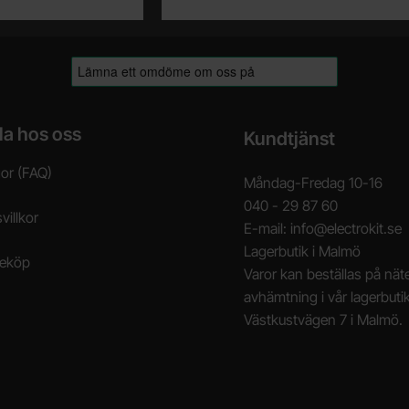
la hos oss
Kundtjänst
gor (FAQ)
Måndag-Fredag 10-16
040 - 29 87 60
villkor
E-mail: info@electrokit.se
Lagerbutik i Malmö
neköp
Varor kan beställas på näte
avhämtning i vår lagerbuti
Västkustvägen 7 i Malmö.