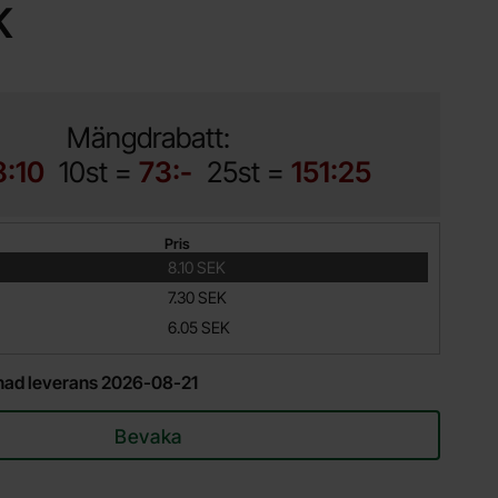
K
Mängdrabatt:
8:10
10st =
73:-
25st =
151:25
Pris
8.10 SEK
7.30 SEK
6.05 SEK
äknad leverans 2026-08-21
Bevaka