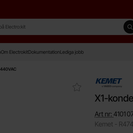
lectro:kit
G
n
Om Electrokit
Dokumentation
Lediga jobb
F 440VAC
Makera x1-kondensator 0.1uF 440VAC som favorit
X1-konde
Art nr:
4101
0
Kemet -
R474
Handla denna pro