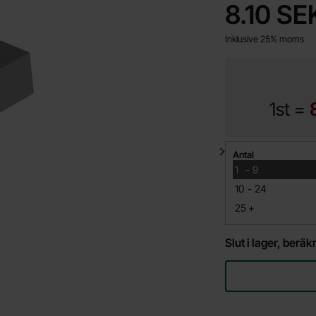
pris
8.10 SE
Inklusive 25% moms
1st =
Mängdrabatt
Antal
till
1
-
9
till
10
-
24
till
25
+
Slut i lager, ber