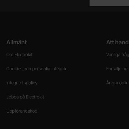
Sidfot Blandad info och länkar
Allmänt
Att hand
Om Electrokit
Vanliga frå
Cookies och personlig integritet
Försäljnings
Integritetspolicy
Ångra onli
Jobba på Electrokit
Uppförandekod