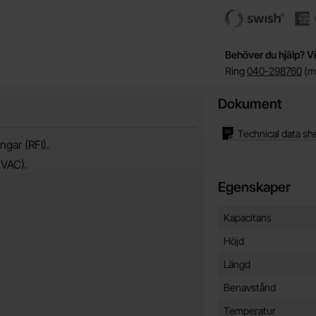
Behöver du hjälp? Vi
Ring
040-298760
(må
Dokument
Technical data sh
gar (RFI).
 VAC).
Egenskaper
Egenskaper/attribut f
Attribut
Värde
Kapacitans
Höjd
Längd
Benavstånd
Temperatur