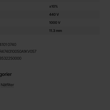
±10%
440 V
1000 V
11.3 mm
4101
0740
R474I310050A1KV057
8532250000
gorier
/
Nätfilter