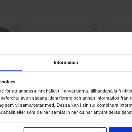
 10nF 400V 5mm som favorit
Makera elektrolytkondensator 220uF 25V 105C ø6.3x11m
Makera elektroly
Information
cookies
e för att anpassa innehållet till användarna, tillhandahålla funkt
rebefordrar även sådana identifierare och annan information från di
V 5mm
Elektrolytkondensator 220uF 25V
Elektroly
ag som vi samarbetar med. Dessa kan i sin tur kombinera info
105C ø6.3x11mm 1000h
105
dahållit eller som de har samlat in när du har använt deras tjänst
Mängdrabatt
Mängdrabatt
Från
Antal
Pris /st
till
Antal
Pris /st
till
4 SEK
1
-
24
st
1.10 SEK
1
-
99
s
0.55 SEK
till
till
3.60 SEK
25
-
99
st
0.95 SEK
100
-
24
till
til
3 SEK
100
-
249
st
0.70 SEK
250
-
s
Inklusive 25% moms