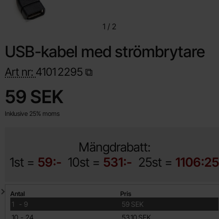
1
/
2
USB-kabel med strömbrytare
Art nr:
4101
2295
Handla denna produkt USB-kabel med strömbrytare
pris
59 SEK
Inklusive 25% moms
Mängdrabatt:
1st =
59:-
10st =
531:-
25st =
1106:25
Mängdrabatt
Antal
Pris
till
1
-
9
59 SEK
till
10
-
24
53.10 SEK