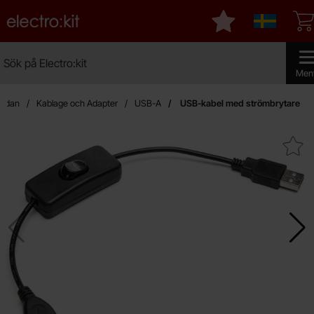
Startsidan för Electro:kit
Mina favoriter
Sverige
Sök
Sök på Electro:kit
Genomf
Men
sidan
Kablage och Adapter
USB-A
USB-kabel med strömbrytare
Makera uSB-kabel med ström