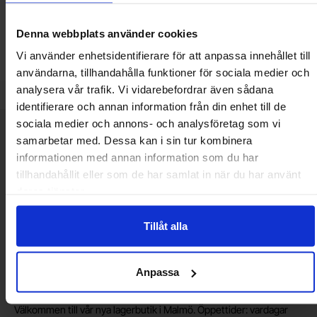
Köp
Köp
Denna webbplats använder cookies
Enhet:
Enhet:
st
st
Vi använder enhetsidentifierare för att anpassa innehållet till
Lagervara, 18 st
Lagervara, 47 st
användarna, tillhandahålla funktioner för sociala medier och
Art. nr
Art. nr
4101
1211
4102
2280
analysera vår trafik. Vi vidarebefordrar även sådana
identifierare och annan information från din enhet till de
sociala medier och annons- och analysföretag som vi
Kort allmän information
VOEC till Norge
samarbetar med. Dessa kan i sin tur kombinera
informationen med annan information som du har
Vi är registrerade för VOEC, vilket innebär at våra norska kunder
tillhandahållit eller som de har samlat in när du har använt
kan handla med norsk moms hos oss, och slipper avgifter för
deras tjänster.
införtullning i Norge.
Vill du jobba på Electrokit?
Tillåt alla
Läs mer om att jobba på electrokit
Anpassa
Lagerbutik i Malmö
Välkommen till vår nya lagerbutik i Malmö. Öppettider: vardagar