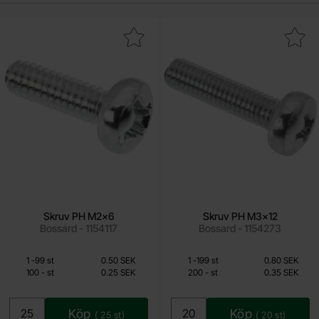
Makera skruv PH M2x6 som favorit
Makera skruv PH M3x1
Skruv PH M2x6
Skruv PH M3x12
Bossard - 1154117
Bossard - 1154273
Från
Från
Mängdrabatt
Mängdrabatt
Antal
Pris /st
till
Antal
Pris /st
till
1
-
99
st
0.50 SEK
1
-
199
st
0.80 SEK
0.25 SEK
0.35 SEK
till
till
100
-
st
0.25 SEK
200
-
st
0.35 SEK
Inklusive 25% moms
Inklusive 25% moms
Köp
Köp
(
25
st)
(
20
st)