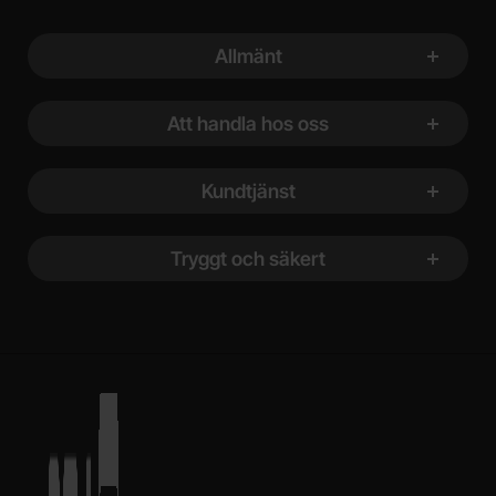
Sidfot Blandad info och länkar
Allmänt
Att handla hos oss
Kundtjänst
Tryggt och säkert