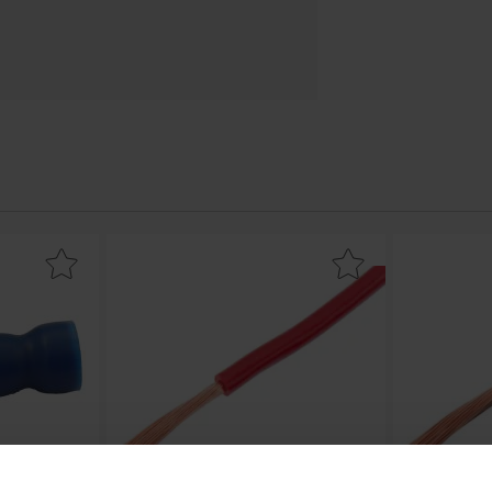
abelsko 4.3mm blå som favorit
Makera kopplingskabel RKUB 1.5mm² röd 60V s
Makera kop