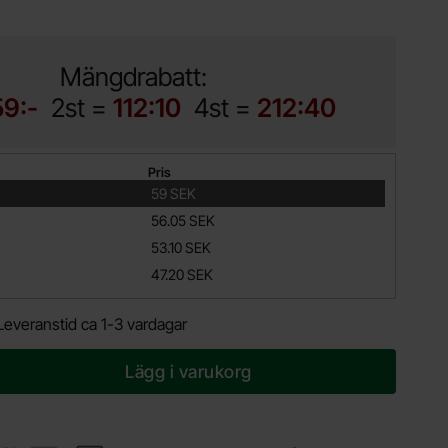
Mängdrabatt:
59:-
2st =
112:10
4st =
212:40
Pris
59 SEK
56.05 SEK
53.10 SEK
47.20 SEK
Leveranstid ca 1-3 vardagar
Lägg i varukorg