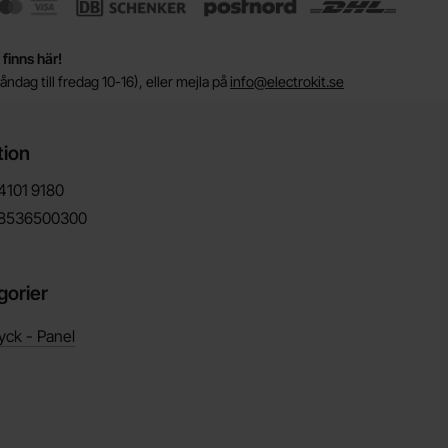
 finns här!
ndag till fredag 10-16), eller mejla på
info@electrokit.se
tion
4101
9180
8536500300
gorier
yck - Panel