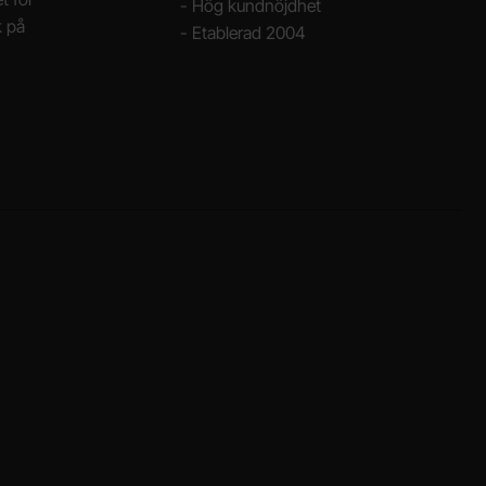
- Hög kundnöjdhet
k på
- Etablerad 2004