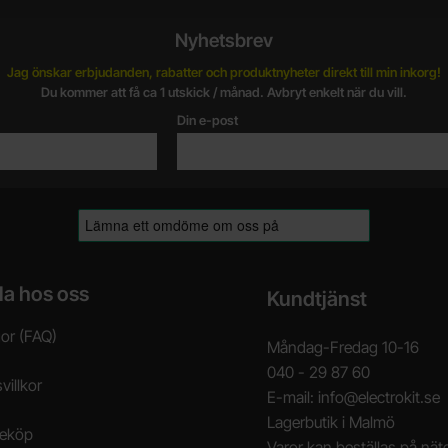
Nyhetsbrev
Jag önskar erbjudanden, rabatter och produktnyheter direkt till min inkorg!
Du kommer att få ca 1 utskick / månad. Avbryt enkelt när du vill.
Din e-post
la hos oss
Kundtjänst
gor (FAQ)
Måndag-Fredag 10-16
040 - 29 87 60
villkor
E-mail: info@electrokit.se
Lagerbutik i Malmö
neköp
Varor kan beställas på näte