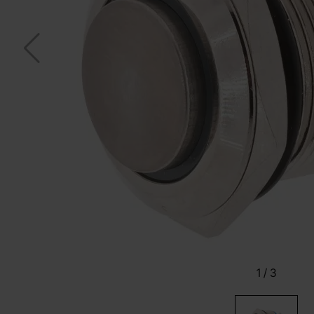
1
/
3