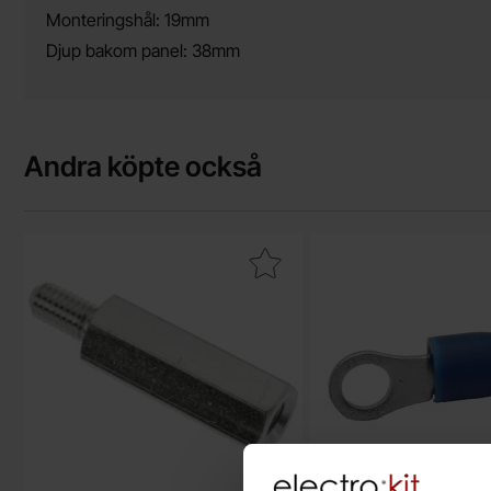
Monteringshål: 19mm
Djup bakom panel: 38mm
Andra köpte också
Makera distansskruv M4 20mm som favorit
Makera ringk