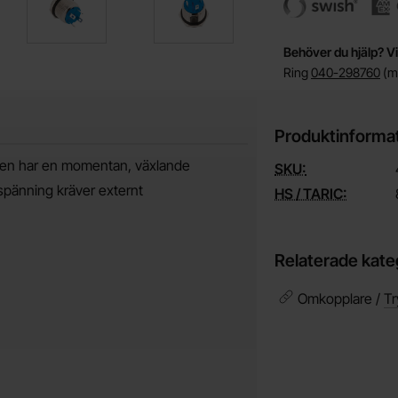
Behöver du hjälp? Vi
Ring
040-298760
(må
Produktinforma
pen har en momentan, växlande
SKU:
spänning kräver externt
HS / TARIC:
Relaterade kate
Omkopplare /
Tr