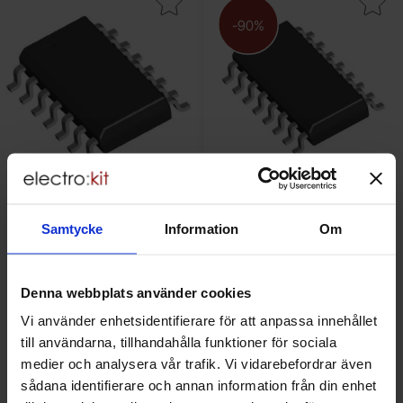
-90%
Samtycke
Information
Om
NE556 SO-14 dubbel timer
74HCT138D SO-16 3-to-8
500kHz
decoder/demultiplexer
UMW - NE556DR
Nexperia - 74HCT138D.653
Mängdrabatt
Från
Antal
Pris /st
till
1
-
9
st
3.10 SEK
tidigare pris
2.50 SEK
Denna webbplats använder cookies
2 SEK
till
10
-
24
st
2.80 SEK
rea pris
0.25 SEK
till
25
-
99
st
2.30 SEK
Inklusive 25% moms
Inklusive 25% moms
Vi använder enhetsidentifierare för att anpassa innehållet
till användarna, tillhandahålla funktioner för sociala
Köp
Köp
(
25
st)
(
50
st)
medier och analysera vår trafik. Vi vidarebefordrar även
Enhet:
Enhet:
st
st
sådana identifierare och annan information från din enhet
Lagervara, 138 st
Lagervara, 1550 st