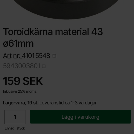
Toroidkärna material 43
ø61mm
Art nr:
4101
5548
5943003801
Handla denna produkt Toroidkärna material 43 ø61mm
pris
159 SEK
Inklusive 25% moms
Lagervara, 19 st.
Leveranstid ca 1-3 vardagar
antal
Lägg i varukorg
Enhet : styck