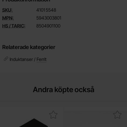
SKU:
4101
5548
MPN:
5943003801
HS / TARIC:
8504901100
Relaterade kategorier
Induktanser /
Ferrit
Andra köpte också
kera pC817C DIP-4 Optokopplare 35V 50mA som favorit
Makera kopplingskabel RK1.0 H05V-K