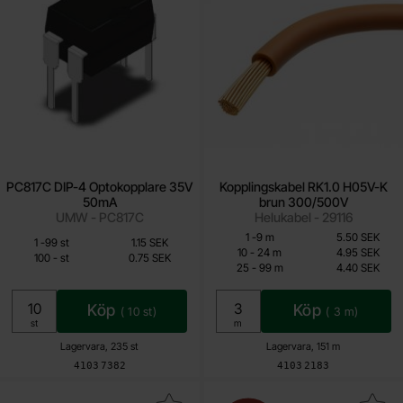
PC817C DIP-4 Optokopplare 35V
Kopplingskabel RK1.0 H05V-K
50mA
brun 300/500V
UMW - PC817C
Helukabel - 29116
Mängdrabatt
Från
Från
Antal
Pris /m
till
1
-
9
m
5.50 SEK
Mängdrabatt
Antal
Pris /st
till
1
-
99
st
1.15 SEK
0.75 SEK
3.85 SEK
till
10
-
24
m
4.95 SEK
till
100
-
st
0.75 SEK
till
25
-
99
m
4.40 SEK
Inklusive 25% moms
Inklusive 25% moms
Köp
Köp
(
10
st)
(
3
m)
Enhet:
Enhet:
st
m
Lagervara, 235 st
Lagervara, 151 m
Art. nr
Art. nr
4103
7382
4103
2183
Makera nE556 SO-14 dubbel timer 500kHz som favorit
Makera 74HCT138D SO-16 3-to-8 decod