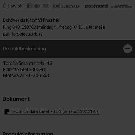
Behöver du hjälp? Vi finns här!
Ring
040-298760
(måndag till fredag 10-16), eller mejla
på
info@electrokit.se
Produktbeskrivning
Stän
Produktbeskrivning
Toroidkärna material 43
Fair-rite 5943003801
Motsvarar FT-240-43
Dokument
Technical data sheet - TDS (en)
(pdf,
362.21 KB
)
Produktinformation