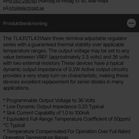
Ring
040-298760
(måndag till fredag 10-16), eller mejla
på
info@electrokit.se
Produktbeskrivning
Stän
Produktbeskrivning
The TL431/TL431Aare three-terminal adjustable regulator
series with a guaranteed thermal stability over applicable
temperature ranges. The output voltage may be set to any
value between VREF (approximately 2.5 volts) and 36 volts
with two external resistors These devices have a typical
dynamic output impedance of 0.2W Active output circuitry
provides a very sharp turn-on characteristic, making these
devices excellent replacement for zener diodes in many
applications.
* Programmable Output Voltage to 36 Volts
* Low Dynamic Output Impedance 0.20 Typical
* Sink Current Capability of 1.0 to 100mA
* Equivalent Full-Range Temperature Coefficient of 50ppm/
°C Typical
* Temperature Compensated For Operation Over Full Rated
Operating Temperature Range