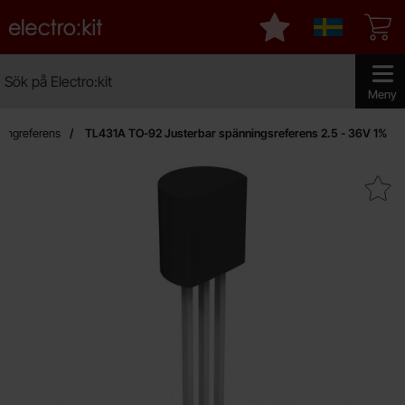
Startsidan för Electro:kit
Mina favoriter
Sverige
Sök
Sök på Electro:kit
Genomför
Meny
ingreferens
TL431A TO-92 Justerbar spänningsreferens 2.5 - 36V 1%
Makera tL431A TO-92 Justerbar spänningsr