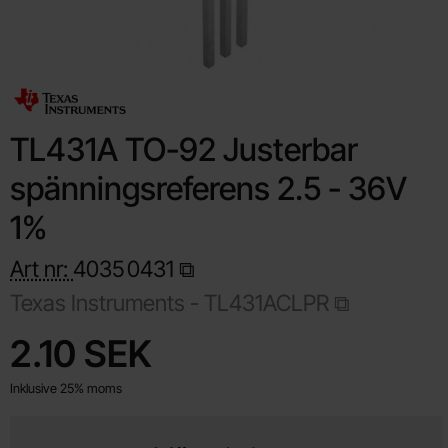
TL431A TO-92 Justerbar
spänningsreferens 2.5 - 36V
1%
Art nr:
4035
0431
Texas Instruments -
TL431ACLPR
Handla denna produkt TL431A TO-92 Justerbar spänningsrefer
pris
2.10 SEK
Inklusive 25% moms