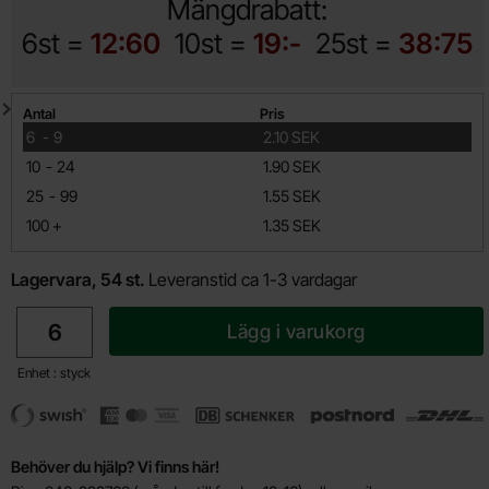
Mängdrabatt:
6st =
12:60
10st =
19:-
25st =
38:75
Mängdrabatt
Antal
Pris
till
6
-
9
2.10 SEK
till
10
-
24
1.90 SEK
till
25
-
99
1.55 SEK
till
100
+
1.35 SEK
Lagervara, 54 st.
Leveranstid ca 1-3 vardagar
antal
Lägg i varukorg
Enhet : styck
Behöver du hjälp? Vi finns här!