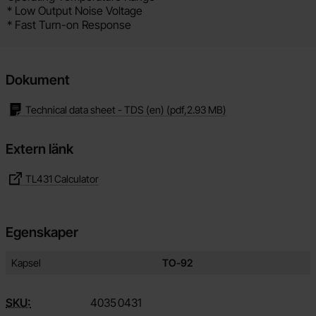
* Low Output Noise Voltage
* Fast Turn-on Response
Dokument
Technical data sheet - TDS (en)
(pdf,
2.93 MB
)
Extern länk
TL431 Calculator
Egenskaper
Egenskaper/attribut för denna produkt
Attribut
Värde
Kapsel
TO-92
SKU:
4035
0431