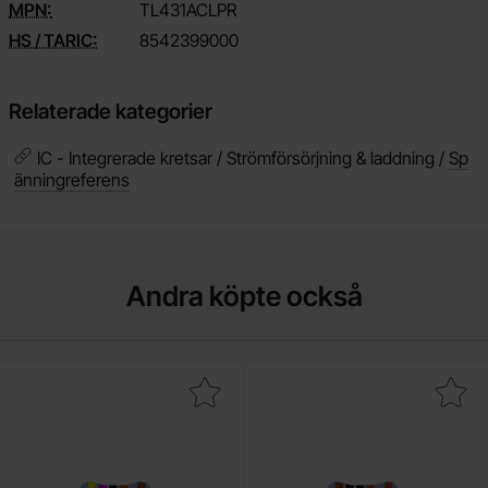
MPN:
TL431ACLPR
HS / TARIC:
8542399000
Relaterade kategorier
IC - Integrerade kretsar / Strömförsörjning & laddning /
Sp
änningreferens
Andra köpte också
a motstånd metallfilm 0.125W 1% 4.7kohm (4k7) som favorit
Makera motstånd metallfilm 0.125W 