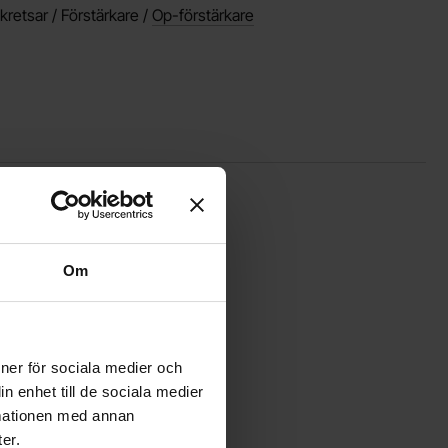
kretsar / Förstärkare /
Op-förstärkare
om favorit
era tL071 DIP-8 single op-amp som favorit
Om
ioner för sociala medier och
n enhet till de sociala medier
rmationen med annan
er.