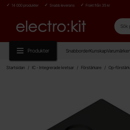
14 000 produkter
Snabb leverans
Frakt från 35 kr
Sök
Sök på E
Startsidan för Electro:kit
Produkter
Snabborder
Kunskap
Varumärke
Startsidan
IC - Integrerade kretsar
Förstärkare
Op-förstärk