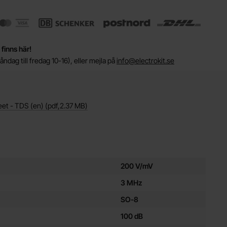
 finns här!
ndag till fredag 10-16), eller mejla på
info@electrokit.se
eet - TDS (en)
(pdf,
2.37 MB
)
ör denna produkt
200 V/mV
3 MHz
SO-8
100 dB