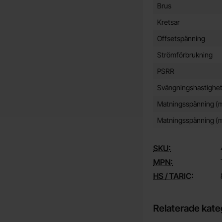
Brus
Kretsar
Offsetspänning
Strömförbrukning
PSRR
Svängningshastighe
Matningsspänning (
Matningsspänning (m
SKU:
MPN:
HS / TARIC:
Relaterade kate