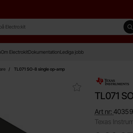
lectro:kit
G
n
Om Electrokit
Dokumentation
Lediga jobb
are
TL071 SO-8 single op-amp
Makera tL071 SO-8 single op-amp som favorit
TL071 SO
Art nr:
4035
9
Texas Instru
Handla denna prod