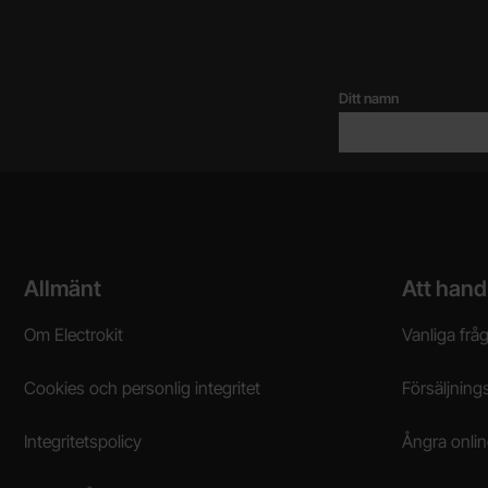
Ditt namn
Sidfot Blandad info och länkar
Allmänt
Att hand
Om Electrokit
Vanliga frå
Cookies och personlig integritet
Försäljnings
Integritetspolicy
Ångra onli