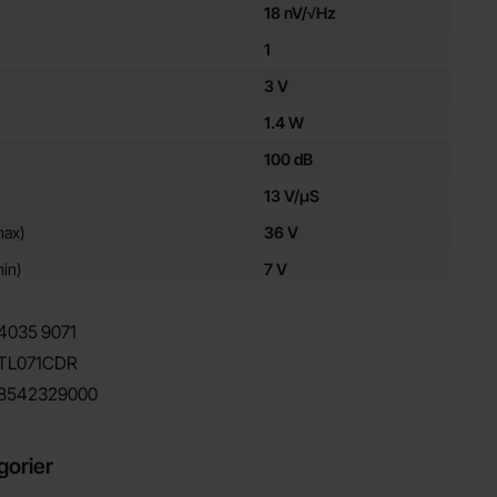
18 nV/√Hz
1
3 V
1.4 W
100 dB
t
13 V/µS
max)
36 V
in)
7 V
4035
9071
TL071CDR
8542329000
gorier