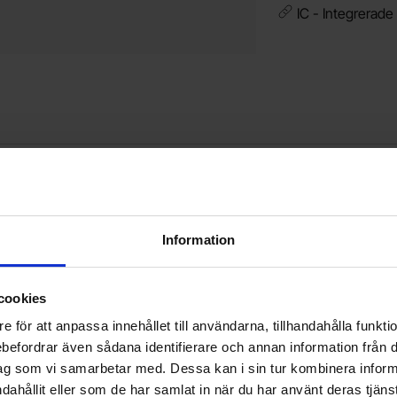
IC - Integrerade 
SOT-23 NPN 40V 200mA som favorit
Makera pC817C DIP-4 Optokopplare 35V 50mA s
Mak
Information
cookies
e för att anpassa innehållet till användarna, tillhandahålla funkt
rebefordrar även sådana identifierare och annan information från di
ag som vi samarbetar med. Dessa kan i sin tur kombinera info
dahållit eller som de har samlat in när du har använt deras tjänst