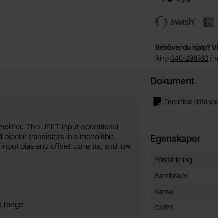
Enhet : styck
Behöver du hjälp? Vi
Ring
040-298760
(må
Dokument
Technical data sh
plifier. This JFET input operational
bipolar transistors in a monolithic
Egenskaper
 input bias and offset currents, and low
Egenskaper/attribut f
Attribut
Värde
Förstärkning
Bandbredd
Kapsel
e range
CMRR