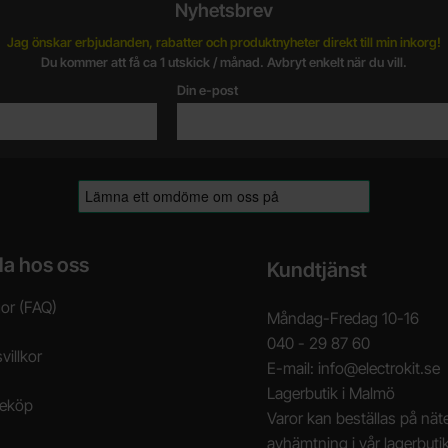
Nyhetsbrev
Jag önskar erbjudanden, rabatter och produktnyheter direkt till min inkorg!
Du kommer att få ca 1 utskick / månad. Avbryt enkelt när du vill.
Din e-post
la hos oss
Kundtjänst
gor (FAQ)
Måndag-Fredag 10-16
040 - 29 87 60
villkor
E-mail: info@electrokit.se
Lagerbutik i Malmö
neköp
Varor kan beställas på näte
avhämtning i vår lagerbuti