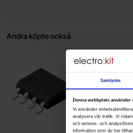
Andra köpte också
Makera tL072 SO-8 dual op-amp 3MHz som favorit
Makera mMBT3904L 
Samtycke
Denna webbplats använder 
Vi använder enhetsidentifierar
analysera vår trafik. Vi vida
och annons- och analysföret
information som du har tillhan