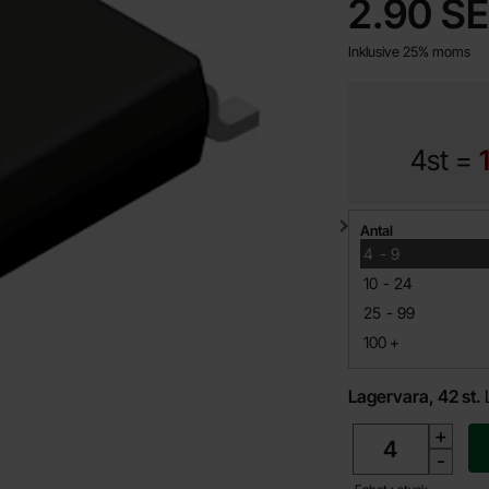
pris
2.90 S
Inklusive 25% moms
4st =
Mängdrabatt
Antal
till
4
-
9
till
10
-
24
till
25
-
99
till
100
+
Lagervara, 42 st.
antal
+
-