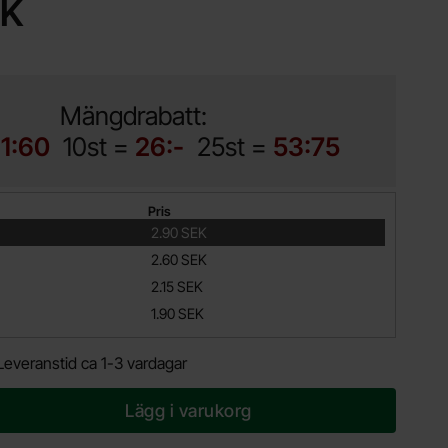
EK
Mängdrabatt:
11:60
10st =
26:-
25st =
53:75
Pris
2.90 SEK
2.60 SEK
2.15 SEK
1.90 SEK
Leveranstid ca 1-3 vardagar
Lägg i varukorg