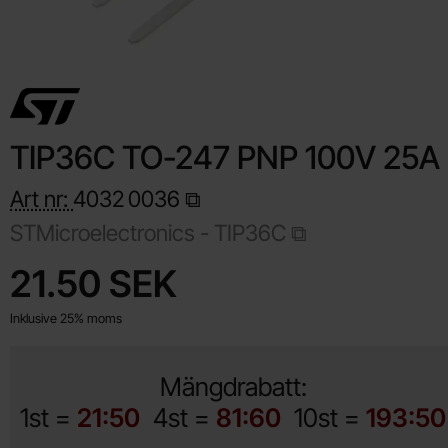
TIP36C TO-247 PNP 100V 25A
Art nr:
4032
0036
STMicroelectronics -
TIP36C
Handla denna produkt TIP36C TO-247 PNP 100V 25A
pris
21.50 SEK
Inklusive 25% moms
Mängdrabatt:
1st =
21:50
4st =
81:60
10st =
193:50