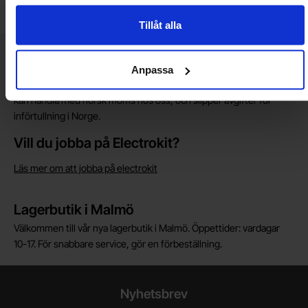
Tillåt alla
Kort allmän information
VOEC till Norge
Anpassa
Vi är registrerade för VOEC, vilket innebär at våra norska kunder
kan handla med norsk moms hos oss, och slipper avgifter för
införtullning i Norge.
Vill du jobba på Electrokit?
Läs mer om att jobba på electrokit
Lagerbutik i Malmö
Välkommen till vår nya lagerbutik i Malmö. Öppettider: vardagar
10-17. För snabbare service, gör en förbeställning.
Nyhetsbrev