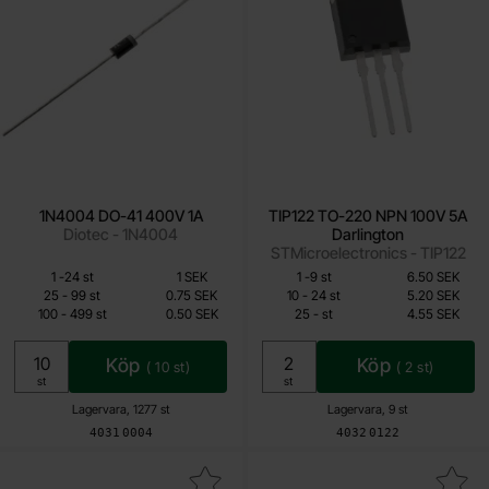
1N4004 DO-41 400V 1A
TIP122 TO-220 NPN 100V 5A
Diotec - 1N4004
Darlington
STMicroelectronics - TIP122
Mängdrabatt
Mängdrabatt
Från
Från
Antal
Pris /st
till
Antal
Pris /st
till
1
-
24
st
1 SEK
1
-
9
st
6.50 SEK
0.25 SEK
4.55 SEK
till
till
25
-
99
st
0.75 SEK
10
-
24
st
5.20 SEK
till
till
100
-
499
st
0.50 SEK
25
-
st
4.55 SEK
Inklusive 25% moms
Inklusive 25% moms
Köp
Köp
(
10
st)
(
2
st)
Enhet:
Enhet:
st
st
Lagervara, 1277 st
Lagervara, 9 st
Art. nr
Art. nr
4031
0004
4032
0122
Makera glimmerskiva TO-220 1.2K/W som favorit
Makera tIP102 TO-220 NPN 100V 8A