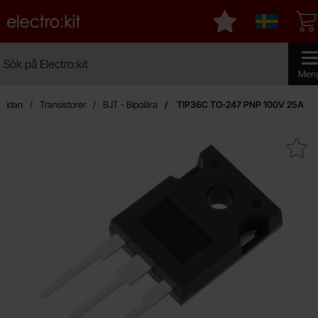
Startsidan för Electro:kit
Mina favoriter
Sverige
Sök
Sök på Electro:kit
Genomfö
Men
tsidan
Transistorer
BJT - Bipolära
TIP36C TO-247 PNP 100V 25A
Makera tIP36C TO-247 PNP 1