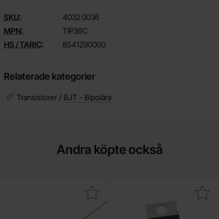
SKU:
4032
0036
MPN:
TIP36C
HS / TARIC:
8541290000
Relaterade kategorier
Transistorer /
BJT - Bipolära
Andra köpte också
Makera 1N4004 DO-41 400V 1A som favorit
Makera tIP122 TO-220 NPN 100V 5A