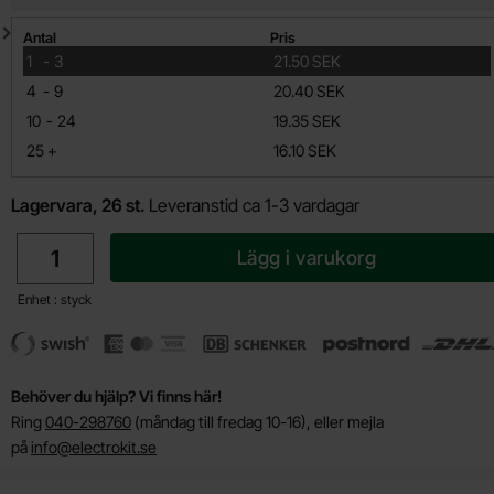
Mängdrabatt
Antal
Pris
till
1
-
3
21.50 SEK
till
4
-
9
20.40 SEK
till
10
-
24
19.35 SEK
till
25
+
16.10 SEK
Lagervara, 26 st.
Leveranstid ca 1-3 vardagar
antal
Lägg i varukorg
Enhet : styck
Behöver du hjälp? Vi finns här!
Ring
040-298760
(måndag till fredag 10-16), eller mejla
på
info@electrokit.se