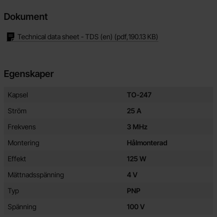
Dokument
Technical data sheet - TDS (en)
(pdf,
190.13 KB
)
Egenskaper
Egenskaper/attribut för denna produkt
Attribut
Värde
Kapsel
TO-247
Ström
25 A
Frekvens
3 MHz
Montering
Hålmonterad
Effekt
125 W
Mättnadsspänning
4 V
Typ
PNP
Spänning
100 V