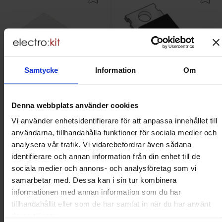
Samtycke
Information
Om
Denna webbplats använder cookies
Vi använder enhetsidentifierare för att anpassa innehållet till
Glimmerskiva TO-220 1.2K/W
TIP102 TO-220 NPN 100V 8A
Darlington
användarna, tillhandahålla funktioner för sociala medier och
STMicroelectronics - TIP102
analysera vår trafik. Vi vidarebefordrar även sådana
Mängdrabatt
Mängdrabatt
Från
Från
Antal
Pris /st
till
Antal
Pris /st
till
1
-
24
st
1.25 SEK
1
-
4
st
13 SEK
0.45 SEK
8.45 SEK
identifierare och annan information från din enhet till de
till
till
25
-
99
st
0.70 SEK
5
-
9
st
11.70 SEK
till
till
100
-
st
0.45 SEK
10
-
24
st
10.40 SEK
Inklusive 25% moms
Inklusive 25% moms
sociala medier och annons- och analysföretag som vi
samarbetar med. Dessa kan i sin tur kombinera
Köp
Köp
(
10
st)
informationen med annan information som du har
Enhet:
st
Enhet:
st
tillhandahållit eller som de har samlat in när du har använt
Lagervara, 461 st
Lagervara, 33 st
deras tjänster.
Art. nr
Art. nr
4102
4390
4032
8102