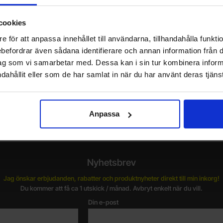
öp
cookies
e för att anpassa innehållet till användarna, tillhandahålla funkt
rebefordrar även sådana identifierare och annan information från di
ag som vi samarbetar med. Dessa kan i sin tur kombinera info
dahållit eller som de har samlat in när du har använt deras tjänst
Vill du jobba på Electrokit?
V
Läs mer om att jobba på electrokit
Anpassa
g
F
Nyhetsbrev
Jag önskar erbjudanden, rabatter och produktnyheter direkt till min inkorg!
Du kommer att få ca 1 utskick / månad. Avbryt enkelt när du vill.
Din e-post