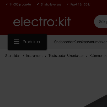
14 000 produkter
Snabb leverans
Frakt från 35 kr
Sök
Sök på E
Startsidan för Electro:kit
Produkter
Snabborder
Kunskap
Varumärke
Startsidan
Instrument
Testsladdar & kontakter
Klämmor oc