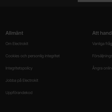
Sidfot Blandad info och länkar
Allmänt
Att hand
Om Electrokit
Vanliga frå
Cookies och personlig integritet
Försäljnings
Integritetspolicy
Ångra onli
Jobba på Electrokit
Uppförandekod