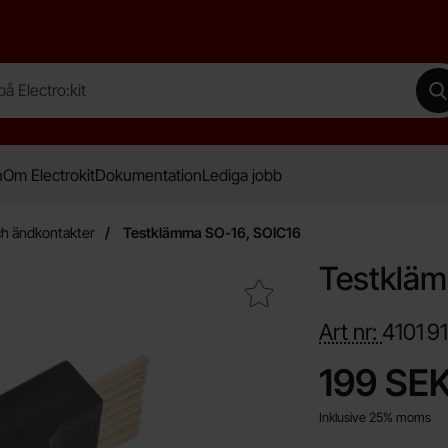
lectro:kit
G
n
Om Electrokit
Dokumentation
Lediga jobb
h ändkontakter
Testklämma SO-16, SOIC16
Testkläm
Makera testklämma SO-16, SOIC16 som favorit
Art nr:
4101
9
Handla denna prod
pris
199 SE
Inklusive 25% moms