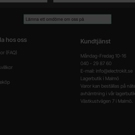
la hos oss
Kundtjänst
gor (FAQ)
Måndag-Fredag 10-16
040 - 29 87 60
villkor
E-mail: info@electrokit.se
Lagerbutik i Malmö
neköp
Varor kan beställas på näte
avhämtning i vår lagerbuti
Västkustvägen 7 i Malmö.