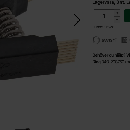
Lagervara, 3 st.
L
antal
+
-
Enhet : styck
Behöver du hjälp? Vi
Ring
040-298760
(må