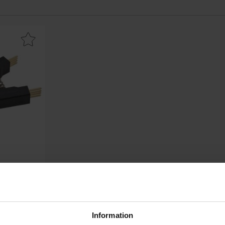
ämma SO-8, SOIC8 som favorit
 SOIC8
s
Information