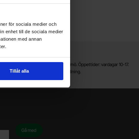
ioner för sociala medier och
n enhet till de sociala medier
rmationen med annan
er.
Lagerbutik i Malmö
älkommen till vår nya lagerbutik i Malmö. Öppettider: vardagar 10-17.
Tillåt alla
ör snabbare service, gör en förbeställning.