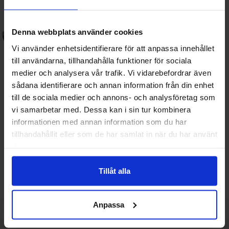
Denna webbplats använder cookies
Vi använder enhetsidentifierare för att anpassa innehållet
till användarna, tillhandahålla funktioner för sociala
medier och analysera vår trafik. Vi vidarebefordrar även
sådana identifierare och annan information från din enhet
Elektrolytkondensator 10uF 50V
Elektrolytkondensator 1uF 50V
till de sociala medier och annons- och analysföretag som
105C ø5x7mm 1000h
105C ø5x11mm 1000h
vi samarbetar med. Dessa kan i sin tur kombinera
Mängdrabatt
Mängdrabatt
Från
Från
Antal
Pris /st
till
Antal
Pris /st
till
1
-
99
st
0.60 SEK
1
-
99
st
0.50 SEK
informationen med annan information som du har
0.30 SEK
0.25 SEK
till
till
100
-
249
st
0.40 SEK
100
-
249
st
0.30 SEK
tillhandahållit eller som de har samlat in när du har använt
till
till
250
-
st
0.30 SEK
250
-
st
0.25 SEK
Inklusive 25% moms
Inklusive 25% moms
deras tjänster.
Köp
Köp
(
20
st)
(
25
st)
Enhet:
Enhet:
st
st
Tillåt alla
Lagervara, 1552 st
Lagervara, 1029 st
Art. nr
Art. nr
4101
7674
4101
5174
Anpassa