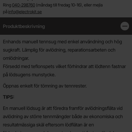
Ring
040-298760
(måndag till fredag 10-16), eller mejla
på
info@electrokit.se
Produktbeskrivning
Stän
Produktbeskrivning
Enhands manuell tennsug med enkel användning och hög
sugkraft. Lämplig för avlödning, reparationsarbeten och
omlödningar.
Försedd med teflonspets vilket förhindrar att lödtenn fastnar
på lödsugens munstycke.
Öppnas enkelt för tömning av tennrester.
TIPS:
En manuell lödsug är att föredra framför avlödningsfläta vid
avlödning av större tennmängder både av ekonomiska och
resultatmässiga skäl eftersom lödflätan är en