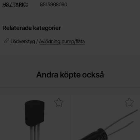
HS / TARIC:
8515908090
Relaterade kategorier
Lödverktyg /
Avlödning pump/fläta
Andra köpte också
Makera 2N2222A TO-92 NPN 40V 600mA som favorit
Makera elektrolytkondensator 10uF 50V 