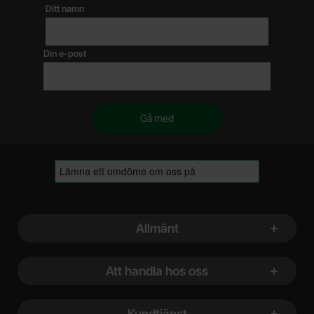
Ditt namn
Din e-post
Sidfot Blandad info och länkar
Allmänt
Att handla hos oss
Kundtjänst