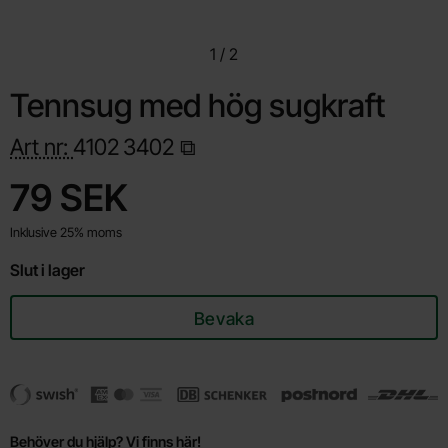
1
/
2
Tennsug med hög sugkraft
Art nr:
4102
3402
Handla denna produkt Tennsug med hög sugkraft
pris
79 SEK
Inklusive 25% moms
Slut i lager
Bevaka
Behöver du hjälp? Vi finns här!