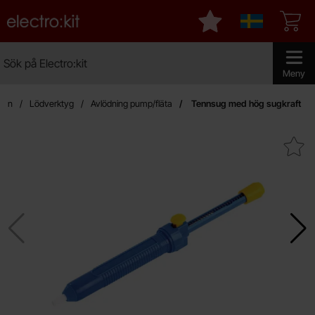
Startsidan för Electro:kit
Mina favoriter
Sverige
Sök
Sök på Electro:kit
Genomför 
Meny
idan
Lödverktyg
Avlödning pump/fläta
Tennsug med hög sugkraft
Makera tennsug med hög su