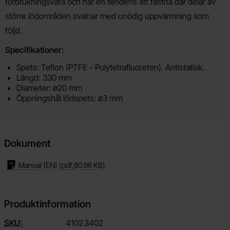
förbrukningsvara och har en tendens att fastna där delar av
större lödområden svalnar med onödig uppvärmning som
följd.
Specifikationer:
Spets: Teflon (PTFE - Polytetrafluoreten). Antistatisk.
Längd: 330 mm
Diameter: ø20 mm
Öppningshål lödspets: ø3 mm
Dokument
Manual (EN)
(pdf,
80.96 KB
)
Produktinformation
SKU:
4102
3402