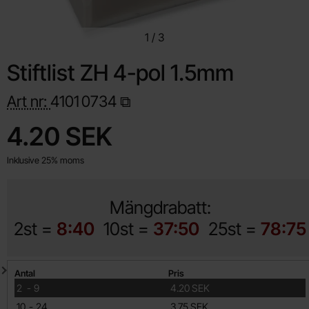
1
/
3
Stiftlist ZH 4-pol 1.5mm
Art nr:
4101
0734
Handla denna produkt Stiftlist ZH 4-pol 1.5mm
pris
4.20 SEK
Inklusive 25% moms
Mängdrabatt:
2st =
8:40
10st =
37:50
25st =
78:75
Mängdrabatt
Antal
Pris
till
2
-
9
4.20 SEK
till
10
-
24
3.75 SEK