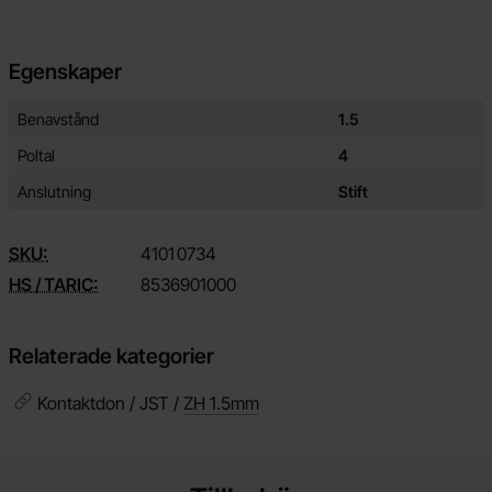
Egenskaper
Egenskaper/attribut för denna produkt
Attribut
Värde
Benavstånd
1.5
Poltal
4
Anslutning
Stift
SKU:
4101
0734
HS / TARIC:
8536901000
Relaterade kategorier
Kontaktdon / JST /
ZH 1.5mm