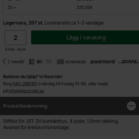
till
25
+
3.15 SEK
Lagervara, 267 st.
Leveranstid ca 1-3 vardagar
antal
Lägg i varukorg
Enhet : styck
Behöver du hjälp? Vi finns här!
Ring
040-298760
(måndag till fredag 10-16), eller mejla
på
info@electrokit.se
Produktbeskrivning
Stän
Produktbeskrivning
Stiftlist för JST ZH kontakthus. 4 poler, 1.5mm delning.
Avsedd för kretskortsmontage.