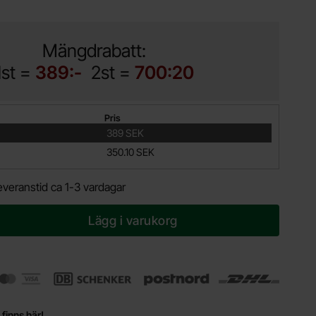
Mängdrabatt:
1st =
389:-
2st =
700:20
Pris
389 SEK
350.10 SEK
everanstid ca 1-3 vardagar
Lägg i varukorg
 finns här!