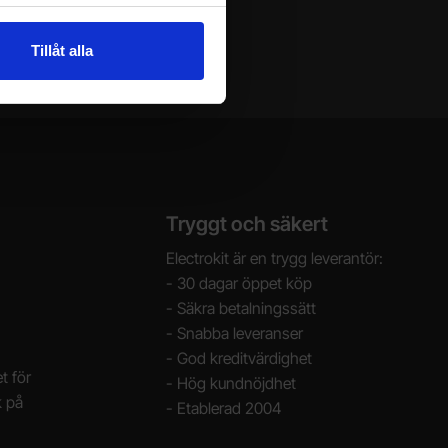
Tillåt alla
Tryggt och säkert
Electrokit är en trygg leverantör:
- 30 dagar öppet köp
- Säkra betalningssätt
- Snabba leveranser
- God kreditvärdighet
t för
- Hög kundnöjdhet
k på
- Etablerad 2004