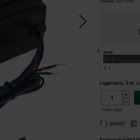
Inklusive 25% moms
Mängdrabatt
Antal
till
1
-
1
till
2
+
Lagervara, 3 st.
L
antal
+
-
Enhet : styck
Behöver du hjälp? Vi