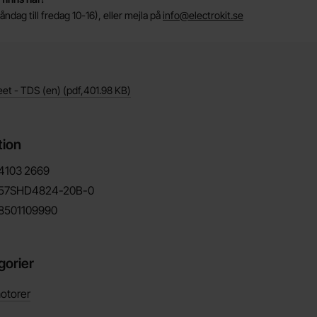
ndag till fredag 10-16), eller mejla på
info@electrokit.se
eet - TDS (en)
(pdf,
401.98 KB
)
tion
4103
2669
57SHD4824-20B-0
8501109990
gorier
otorer