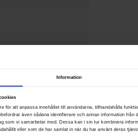
Information
Vill du jobba på Electrokit?
V
Läs mer om att jobba på electrokit
cookies
g
F
e för att anpassa innehållet till användarna, tillhandahålla funkt
rebefordrar även sådana identifierare och annan information från di
ag som vi samarbetar med. Dessa kan i sin tur kombinera info
Nyhetsbrev
dahållit eller som de har samlat in när du har använt deras tjänst