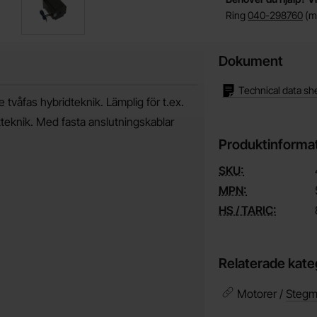
Ring
040-298760
(må
Dokument
Technical data sh
våfas hybridteknik. Lämplig för t.ex.
tteknik. Med fasta anslutningskablar
Produktinforma
SKU:
MPN:
HS / TARIC:
Relaterade kate
Motorer /
Stegm