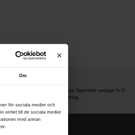
Om
Lagerbutik i Malmö
älkommen till vår nya lagerbutik i Malmö. Öppettider: vardagar 10-17.
ör snabbare service, gör en förbeställning.
ioner för sociala medier och
n enhet till de sociala medier
rmationen med annan
er.