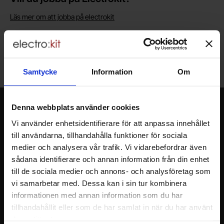
Läs mer om att jobba på electrokit
Lagerbutik i Malmö
Välkommen till vår nya lagerbutik i Malmö. Öppettider: vardagar
Samtycke
Information
Om
10-17. För snabbare service, gör en förbeställning.
Nyhetsbrev
Denna webbplats använder cookies
Vi använder enhetsidentifierare för att anpassa innehållet
Jag önskar erbjudanden, rabatter och produktnyheter direkt till min
inkorg!
till användarna, tillhandahålla funktioner för sociala
Du kommer att få ca 1 utskick / månad. Avbryt enkelt när du vill.
medier och analysera vår trafik. Vi vidarebefordrar även
Ditt namn
sådana identifierare och annan information från din enhet
till de sociala medier och annons- och analysföretag som
vi samarbetar med. Dessa kan i sin tur kombinera
Din e-post
informationen med annan information som du har
tillhandahållit eller som de har samlat in när du har använt
deras tjänster.