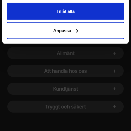
Tillåt alla
Anpassa
Sidfot Blandad info och länkar
Allmänt
Att handla hos oss
Kundtjänst
Tryggt och säkert