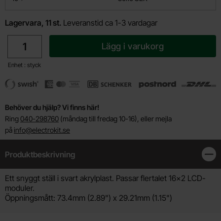
Lagervara, 11 st.
Leveranstid ca 1-3 vardagar
antal
Lägg i varukorg
Enhet : styck
Behöver du hjälp? Vi finns här!
Ring
040-298760
(måndag till fredag 10-16), eller mejla
på
info@electrokit.se
Produktbeskrivning
Stän
Produktbeskrivning
Ett snyggt ställ i svart akrylplast. Passar flertalet 16x2 LCD-
moduler.
Öppningsmått: 73.4mm (2.89") x 29.21mm (1.15")