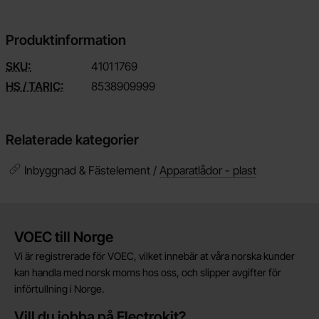
Produktinformation
SKU:
4101
1769
HS / TARIC:
8538909999
Relaterade kategorier
Inbyggnad & Fästelement /
Apparatlådor - plast
Kort allmän information
VOEC till Norge
Vi är registrerade för VOEC, vilket innebär at våra norska kunder
kan handla med norsk moms hos oss, och slipper avgifter för
införtullning i Norge.
Vill du jobba på Electrokit?