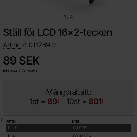
1
/
4
Ställ för LCD 16x2-tecken
Art nr:
4101
1769
Handla denna produkt Ställ för LCD 16x2-tecken
pris
89 SEK
Inklusive 25% moms
Mängdrabatt:
1st =
89:-
10st =
801:-
Mängdrabatt
Antal
Pris
till
1
-
9
89 SEK
till
10
+
80.10 SEK