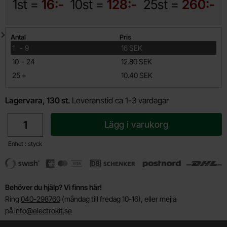
1st =
16:-
10st =
128:-
25st =
260:-
Mängdrabatt
Antal
Pris
till
1
-
9
16 SEK
till
10
-
24
12.80 SEK
till
25
+
10.40 SEK
Lagervara, 130 st.
Leveranstid ca 1-3 vardagar
antal
Lägg i varukorg
Enhet : styck
Behöver du hjälp? Vi finns här!
Ring
040-298760
(måndag till fredag 10-16), eller mejla
på
info@electrokit.se