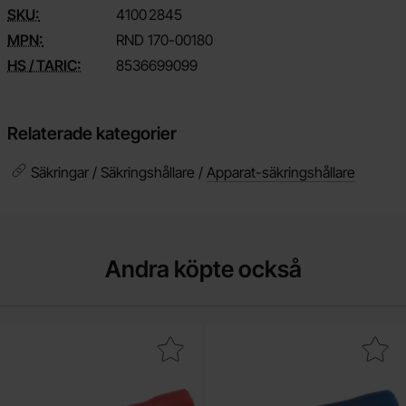
SKU:
4100
2845
MPN:
RND 170-00180
HS / TARIC:
8536699099
Relaterade kategorier
Säkringar / Säkringshållare /
Apparat-säkringshållare
Andra köpte också
Makera gaffelkabelsko 4.3mm röd som favorit
Makera gaffelkabelsko 4.3m