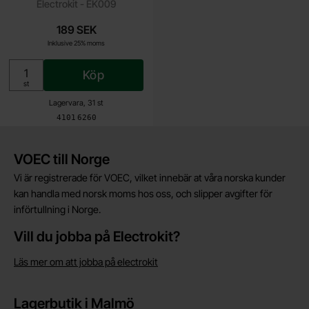
Electrokit - EK009
189 SEK
Inklusive 25% moms
Köp
Enhet:
st
Lagervara, 31 st
Art. nr
4101
6260
Kort allmän information
VOEC till Norge
Vi är registrerade för VOEC, vilket innebär at våra norska kunder
kan handla med norsk moms hos oss, och slipper avgifter för
införtullning i Norge.
Vill du jobba på Electrokit?
Läs mer om att jobba på electrokit
Lagerbutik i Malmö