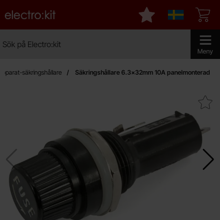
Startsidan för Electro:kit
Mina favoriter
Sverige
Sök
Sök på Electro:kit
Genomför 
Meny
Apparat-säkringshållare
Säkringshållare 6.3x32mm 10A panelmonterad
Makera säkringshållare 6.3x32mm 10