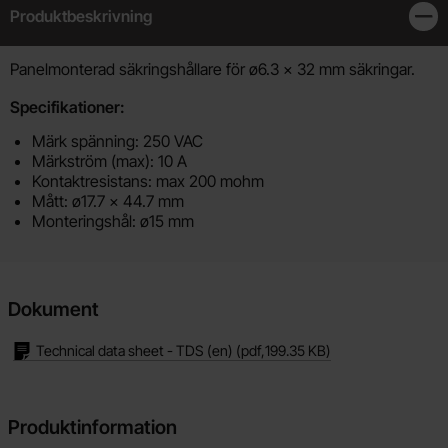
Produktbeskrivning
Stän
Produktbeskrivning
Panelmonterad säkringshållare för ø6.3 x 32 mm säkringar.
Specifikationer:
Märk spänning: 250 VAC
Märkström (max): 10 A
Kontaktresistans: max 200 mohm
Mått: ø17.7 x 44.7 mm
Monteringshål: ø15 mm
Dokument
Technical data sheet - TDS (en)
(pdf,
199.35 KB
)
Produktinformation