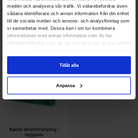
medier och analysera vår trafik. Vi vidarebefordrar även
sådana identifierare och annan information från din enhet
till de sociala medier och annons- och analysföretag som
Den här produkten är tillbehör till
vi samarbetar med. Dessa kan i sin tur kombinera
informationen med annan information som du har
tillhandahållit eller som de har samlat in när du har använt
deras tjänster.
Makera bipolär strömförsörjning - byggsats som favorit
Tillåt alla
Anpassa
Bipolär strömförsörjning -
byggsats