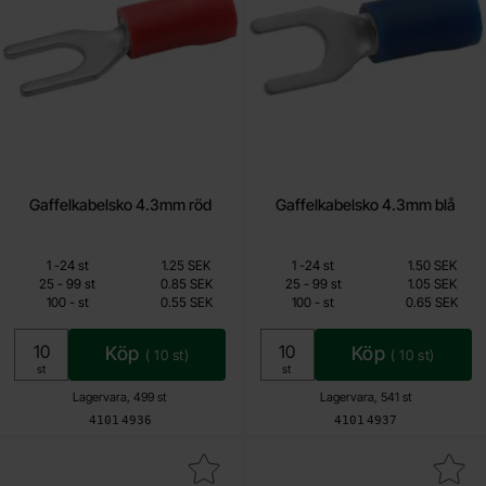
Gaffelkabelsko 4.3mm röd
Gaffelkabelsko 4.3mm blå
Mängdrabatt
Mängdrabatt
Från
Från
Antal
Pris /st
till
Antal
Pris /st
till
1
-
24
st
1.25 SEK
1
-
24
st
1.50 SEK
0.55 SEK
0.65 SEK
till
till
25
-
99
st
0.85 SEK
25
-
99
st
1.05 SEK
till
till
100
-
st
0.55 SEK
100
-
st
0.65 SEK
Inklusive 25% moms
Inklusive 25% moms
Köp
Köp
(
10
st)
(
10
st)
Enhet:
Enhet:
st
st
Lagervara, 499 st
Lagervara, 541 st
Art. nr
Art. nr
4101
4936
4101
4937
Makera insexskruv MC6S M4x20 svart som favorit
Makera 74AHCT125N DIP-14 Quad nivåomvan