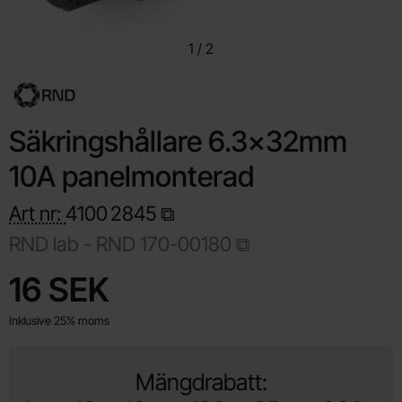
1
/
2
Säkringshållare 6.3x32mm
10A panelmonterad
Art nr:
4100
2845
RND lab -
RND 170-00180
Handla denna produkt Säkringshållare 6.3x32mm 10A panelmo
pris
16 SEK
Inklusive 25% moms
Mängdrabatt: