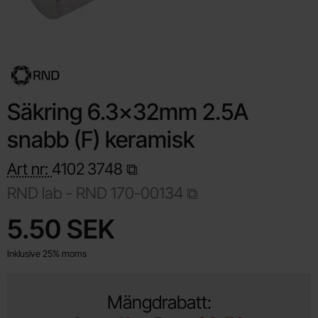
Säkring 6.3x32mm 2.5A
snabb (F) keramisk
Art nr:
4102
3748
RND lab -
RND 170-00134
Handla denna produkt Säkring 6.3x32mm 2.5A snabb (F) keram
pris
5.50 SEK
Inklusive 25% moms
Mängdrabatt: