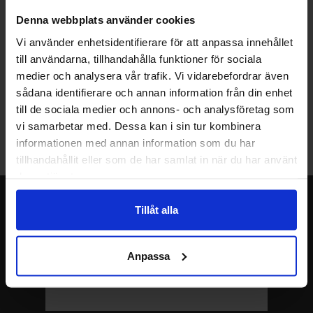
kan handla med norsk moms hos oss, och slipper avgifter för
Denna webbplats använder cookies
införtullning i Norge.
Vi använder enhetsidentifierare för att anpassa innehållet
Vill du jobba på Electrokit?
till användarna, tillhandahålla funktioner för sociala
medier och analysera vår trafik. Vi vidarebefordrar även
Läs mer om att jobba på electrokit
sådana identifierare och annan information från din enhet
till de sociala medier och annons- och analysföretag som
Lagerbutik i Malmö
vi samarbetar med. Dessa kan i sin tur kombinera
Välkommen till vår nya lagerbutik i Malmö. Öppettider: vardagar
informationen med annan information som du har
10-17. För snabbare service, gör en förbeställning.
tillhandahållit eller som de har samlat in när du har använt
deras tjänster.
Nyhetsbrev
Tillåt alla
Jag önskar erbjudanden, rabatter och produktnyheter direkt till min
inkorg!
Du kommer att få ca 1 utskick / månad. Avbryt enkelt när du vill.
Anpassa
Ditt namn