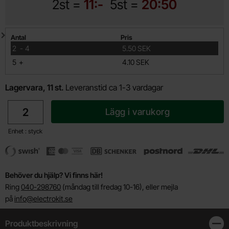
2st =
11:-
5st =
20:50
Mängdrabatt
Antal
Pris
till
2
-
4
5.50 SEK
till
5
+
4.10 SEK
Lagervara, 11 st.
Leveranstid ca 1-3 vardagar
antal
Lägg i varukorg
Enhet : styck
Behöver du hjälp? Vi finns här!
Ring
040-298760
(måndag till fredag 10-16), eller mejla
på
info@electrokit.se
Produktbeskrivning
Stän