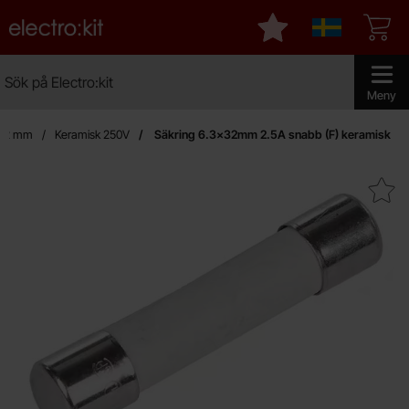
Startsidan för Electro:kit
Mina favoriter
Sverige
Sök
Sök på Electro:kit
Genomför 
Meny
 32 mm
Keramisk 250V
Säkring 6.3x32mm 2.5A snabb (F) keramisk
Makera säkring 6.3x32mm 2.5A snab