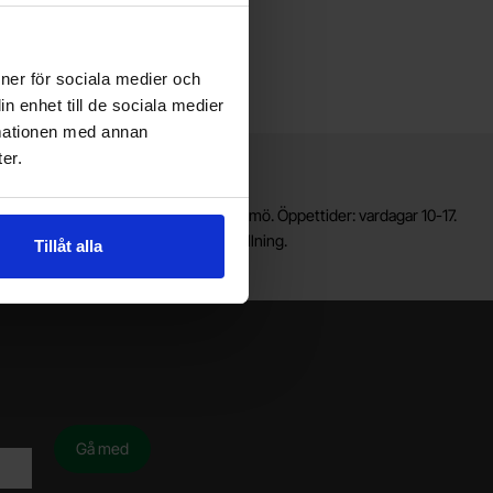
Köp
Lagervara, 22 st
Art. nr
4102
2388
ioner för sociala medier och
n enhet till de sociala medier
rmationen med annan
er.
Lagerbutik i Malmö
älkommen till vår nya lagerbutik i Malmö. Öppettider: vardagar 10-17.
ör snabbare service, gör en förbeställning.
Tillåt alla