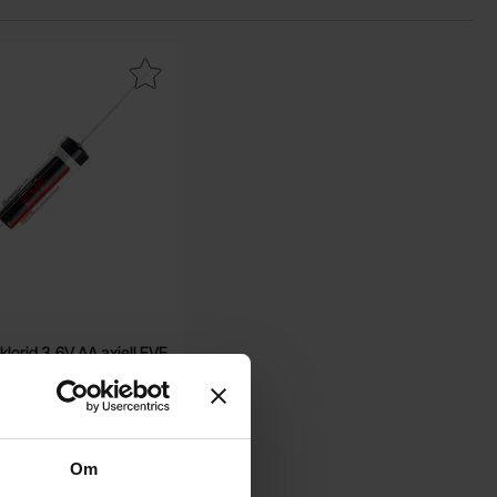
t
itium tionylklorid 3.6V AA axiell EVE som favorit
lklorid 3.6V AA axiell EVE
rgy - ER14505 axial
Från
59 SEK
44.25 SEK
50.15 SEK
44.25 SEK
Inklusive 25% moms
Om