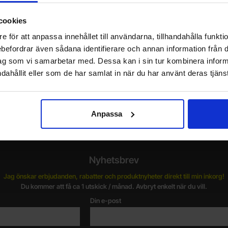
öp
Köp
-
-
Enhet:
Enhet:
st
st
cookies
st
Lagervara, 237 st
Art. nr
4102
2616
e för att anpassa innehållet till användarna, tillhandahålla funkt
rebefordrar även sådana identifierare och annan information från di
ag som vi samarbetar med. Dessa kan i sin tur kombinera info
dahållit eller som de har samlat in när du har använt deras tjänst
Vill du jobba på Electrokit?
V
Läs mer om att jobba på electrokit
g
F
Anpassa
Nyhetsbrev
Jag önskar erbjudanden, rabatter och produktnyheter direkt till min inkorg!
Du kommer att få ca 1 utskick / månad. Avbryt enkelt när du vill.
Din e-post