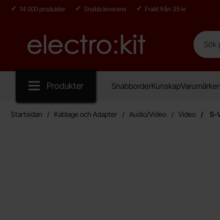
14 000 produkter
Snabb leverans
Frakt från 35 kr
Sök
Sök på E
Startsidan för Electro:kit
Produkter
Snabborder
Kunskap
Varumärke
Startsidan
Kablage och Adapter
Audio/Video
Video
S-V