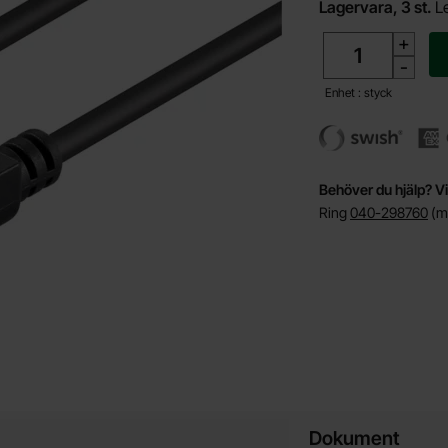
Lagervara, 3 st.
L
antal
+
-
Enhet : styck
Behöver du hjälp? Vi
Ring
040-298760
(må
Dokument