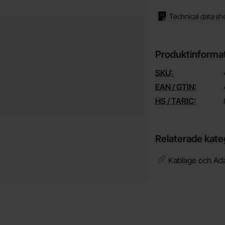
Technical data sh
Produktinforma
SKU:
EAN / GTIN:
HS / TARIC:
Relaterade kate
Kablage och Ada