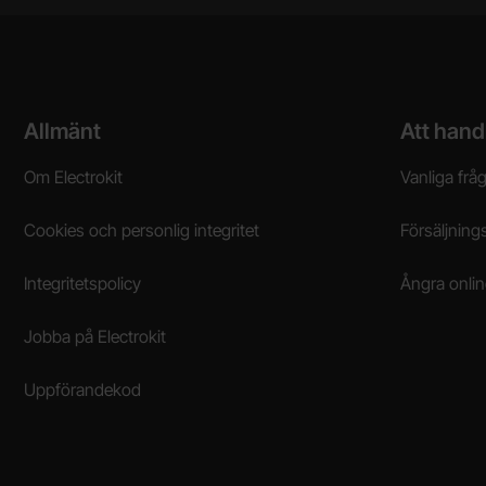
Sidfot Blandad info och länkar
Allmänt
Att hand
Om Electrokit
Vanliga frå
Cookies och personlig integritet
Försäljnings
Integritetspolicy
Ångra onli
Jobba på Electrokit
Uppförandekod