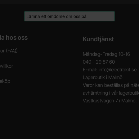
la hos oss
Kundtjänst
gor (FAQ)
Måndag-Fredag 10-16
040 - 29 87 60
villkor
E-mail: info@electrokit.se
Lagerbutik i Malmö
neköp
Varor kan beställas på näte
avhämtning i vår lagerbuti
Västkustvägen 7 i Malmö.