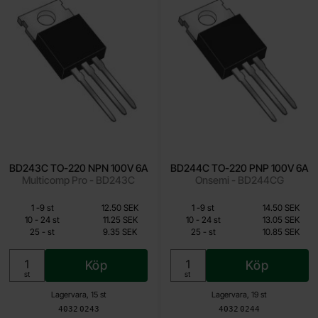
BD243C TO-220 NPN 100V 6A
BD244C TO-220 PNP 100V 6A
Multicomp Pro - BD243C
Onsemi - BD244CG
Mängdrabatt
Mängdrabatt
Från
Från
Antal
Pris /st
till
Antal
Pris /st
till
1
-
9
st
12.50 SEK
1
-
9
st
14.50 SEK
9.35 SEK
10.85 SEK
till
till
10
-
24
st
11.25 SEK
10
-
24
st
13.05 SEK
till
till
25
-
st
9.35 SEK
25
-
st
10.85 SEK
Inklusive 25% moms
Inklusive 25% moms
Köp
Köp
Enhet:
Enhet:
st
st
Lagervara, 15 st
Lagervara, 19 st
Art. nr
Art. nr
4032
0243
4032
0244