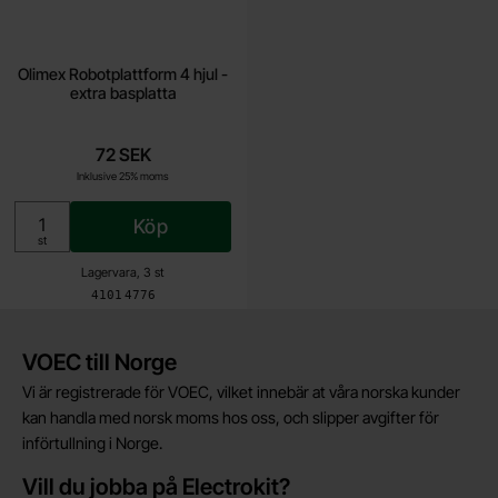
Olimex Robotplattform 4 hjul -
extra basplatta
72 SEK
Inklusive 25% moms
Köp
Enhet:
st
Lagervara, 3 st
Art. nr
4101
4776
Kort allmän information
VOEC till Norge
Vi är registrerade för VOEC, vilket innebär at våra norska kunder
kan handla med norsk moms hos oss, och slipper avgifter för
införtullning i Norge.
Vill du jobba på Electrokit?