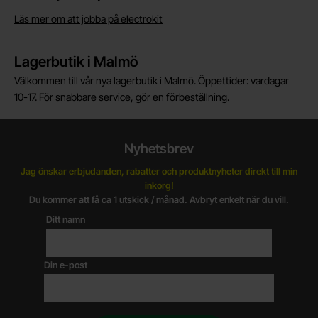
Läs mer om att jobba på electrokit
Lagerbutik i Malmö
Välkommen till vår nya lagerbutik i Malmö. Öppettider: vardagar
10-17. För snabbare service, gör en förbeställning.
Nyhetsbrev
Jag önskar erbjudanden, rabatter och produktnyheter direkt till min
inkorg!
Du kommer att få ca 1 utskick / månad. Avbryt enkelt när du vill.
Ditt namn
Din e-post