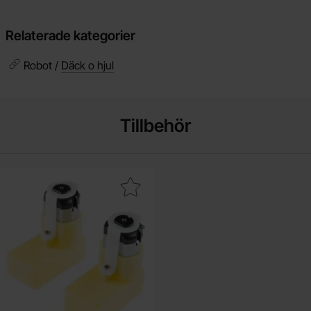
Relaterade kategorier
Robot /
Däck o hjul
Tillbehör
 dC-motor med kuggväxel 1:48 65rpm 6V 2-pack som favorit