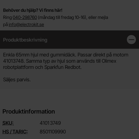
Behöver du hjälp? Vi finns här!
Ring
040-298760
(måndag till fredag 10-16), eller mejla
på
info@electrokit.se
Produktbeskrivning
Stän
Produktbeskrivning
Enkla 65mm hjul med gummidäck. Passar direkt på motorn
41013748. Samma typ av hjul som används till Olimex
robotplattform och Sparkfun Redbot.
Säljes parvis.
Produktinformation
SKU:
4101
3749
HS / TARIC:
8501109990