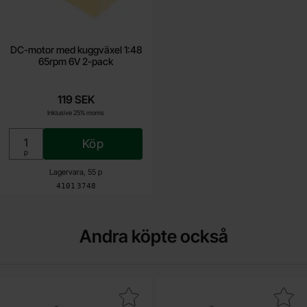
DC-motor med kuggväxel 1:48
65rpm 6V 2-pack
119 SEK
Inklusive 25% moms
Köp
Enhet:
p
Lagervara, 55 p
Art. nr
4101
3748
Andra köpte också
Makera bD243C TO-220 NPN 100V 6A som favorit
Makera bD244C TO-220 PNP 1