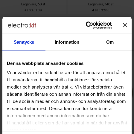
Lagervara, 50 st
Lagervara, 140 st
Art. nr
Art. nr
4103
6189
4103
3288
Den här produkten är tillbehör till
Samtycke
Information
Om
Denna webbplats använder cookies
 dC-motor med kuggväxel 1:48 65rpm 6V 2-pack som favorit
Makera olimex Robotplattform 3 hjul -
Vi använder enhetsidentifierare för att anpassa innehållet
till användarna, tillhandahålla funktioner för sociala
medier och analysera vår trafik. Vi vidarebefordrar även
sådana identifierare och annan information från din enhet
till de sociala medier och annons- och analysföretag som
vi samarbetar med. Dessa kan i sin tur kombinera
informationen med annan information som du har
tillhandahållit eller som de har samlat in när du har använt
deras tjänster.