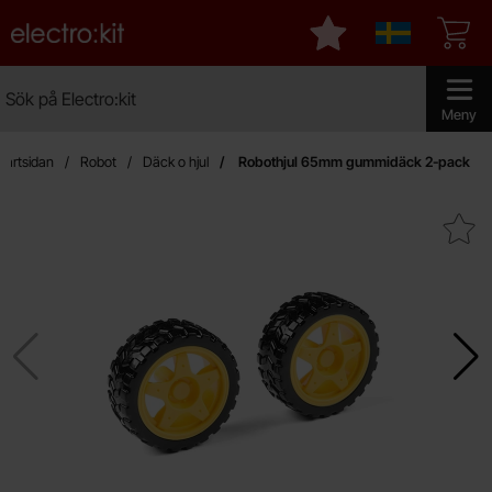
Startsidan för Electro:kit
Mina favoriter
Sverige
Sök
Sök på Electro:kit
Genomför 
Meny
tartsidan
Robot
Däck o hjul
Robothjul 65mm gummidäck 2-pack
Makera robothjul 65mm gummid