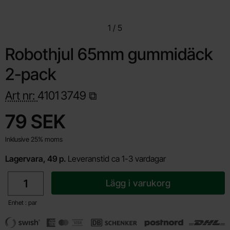
1
/
5
Robothjul 65mm gummidäck
2-pack
Art nr:
4101
3749
Handla denna produkt Robothjul 65mm gummidäck 2-pack
pris
79 SEK
Inklusive 25% moms
Lagervara, 49 p.
Leveranstid ca 1-3 vardagar
antal
Lägg i varukorg
Enhet : par