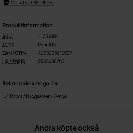
Manual
(pdf,
882.89 KB
)
Produktinformation
SKU:
4103
6184
MPN:
Robot03
EAN / GTIN:
4250236815527
HS / TARIC:
9503008700
Relaterade kategorier
Robot / Byggsatser /
Övriga
Andra köpte också