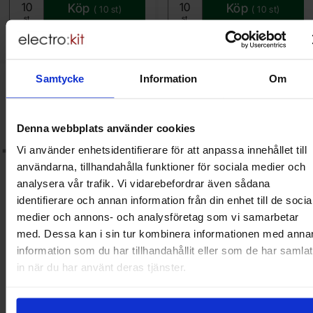
Köp
Köp
(
10
st)
(
10
st)
Enhet:
Enhet:
st
st
Lagervara, 3584 st
Lagervara, 910 st
Art. nr
Art. nr
4081
1247
4081
1256
Samtycke
Information
Om
ra motstånd metallfilm 0.6W 1% 200ohm (200R) som favorit
Makera motstånd metallfilm 0.6W 1%
Denna webbplats använder cookies
Vi använder enhetsidentifierare för att anpassa innehållet till
användarna, tillhandahålla funktioner för sociala medier och
analysera vår trafik. Vi vidarebefordrar även sådana
identifierare och annan information från din enhet till de socia
medier och annons- och analysföretag som vi samarbetar
med. Dessa kan i sin tur kombinera informationen med anna
information som du har tillhandahållit eller som de har samlat
Motstånd metallfilm 0.6W 1%
Motstånd metallfilm 0.6W 1%
in när du har använt deras tjänster.
200ohm (200R)
330ohm (330R)
Mängdrabatt
Mängdrabatt
Från
Från
Antal
Pris /st
till
Antal
Pris /st
till
1
-
24
st
1 SEK
1
-
24
st
1 SEK
0.15 SEK
0.15 SEK
till
till
25
-
99
st
0.60 SEK
25
-
99
st
0.60 SEK