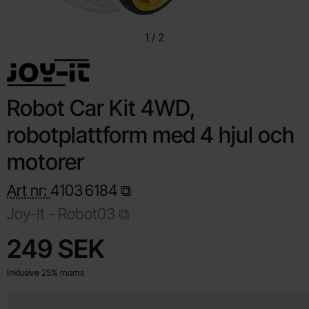
1
/
2
Robot Car Kit 4WD,
robotplattform med 4 hjul och
motorer
Art nr:
4103
6184
Joy-It -
Robot03
Handla denna produkt Robot Car Kit 4WD, robotplattform med 4
pris
249 SEK
Inklusive 25% moms