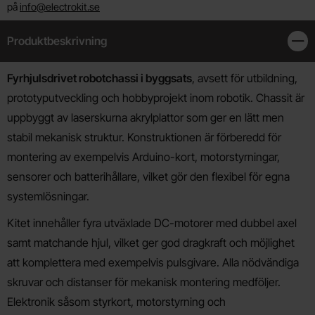
på
info@electrokit.se
Produktbeskrivning
Stän
Produktbeskrivning
Fyrhjulsdrivet robotchassi i byggsats
, avsett för utbildning,
prototyputveckling och hobbyprojekt inom robotik. Chassit är
uppbyggt av laserskurna akrylplattor som ger en lätt men
stabil mekanisk struktur. Konstruktionen är förberedd för
montering av exempelvis Arduino-kort, motorstyrningar,
sensorer och batterihållare, vilket gör den flexibel för egna
systemlösningar.
Kitet innehåller fyra utväxlade DC-motorer med dubbel axel
samt matchande hjul, vilket ger god dragkraft och möjlighet
att komplettera med exempelvis pulsgivare. Alla nödvändiga
skruvar och distanser för mekanisk montering medföljer.
Elektronik såsom styrkort, motorstyrning och