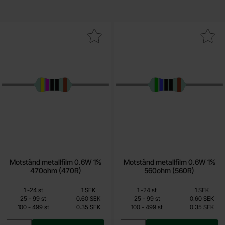
ra motstånd metallfilm 0.6W 1% 470ohm (470R) som favorit
Makera motstånd metallfilm 0.6W 1%
Motstånd metallfilm 0.6W 1%
Motstånd metallfilm 0.6W 1%
470ohm (470R)
560ohm (560R)
Mängdrabatt
Mängdrabatt
Från
Från
Antal
Pris /st
till
Antal
Pris /st
till
1
-
24
st
1 SEK
1
-
24
st
1 SEK
0.15 SEK
0.15 SEK
till
till
25
-
99
st
0.60 SEK
25
-
99
st
0.60 SEK
till
till
100
-
499
st
0.35 SEK
100
-
499
st
0.35 SEK
Inklusive 25% moms
Inklusive 25% moms