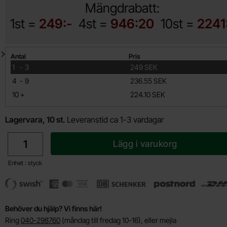
Mängdrabatt:
1st =
249:-
4st =
946:20
10st =
2241
Mängdrabatt
Antal
Pris
till
1
-
3
249 SEK
till
4
-
9
236.55 SEK
till
10
+
224.10 SEK
Lagervara, 10 st.
Leveranstid ca 1-3 vardagar
antal
Lägg i varukorg
Enhet : styck
Behöver du hjälp? Vi finns här!
Ring
040-298760
(måndag till fredag 10-16), eller mejla