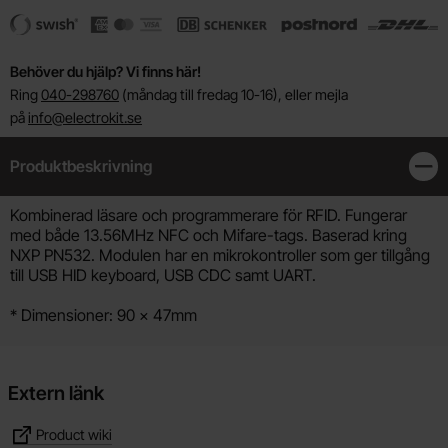
Behöver du hjälp? Vi finns här!
Ring
040-298760
(måndag till fredag 10-16), eller mejla
på
info@electrokit.se
Produktbeskrivning
Stän
Produktbeskrivning
Kombinerad läsare och programmerare för RFID. Fungerar
med både 13.56MHz NFC och Mifare-tags. Baserad kring
NXP PN532. Modulen har en mikrokontroller som ger tillgång
till USB HID keyboard, USB CDC samt UART.
* Dimensioner: 90 x 47mm
Extern länk
Product wiki