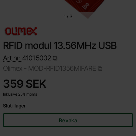
1
/
3
RFID modul 13.56MHz USB
Art nr:
4101
5002
Olimex -
MOD-RFID1356MIFARE
Handla denna produkt RFID modul 13.56MHz USB
pris
359 SEK
Inklusive 25% moms
Slut i lager
Bevaka