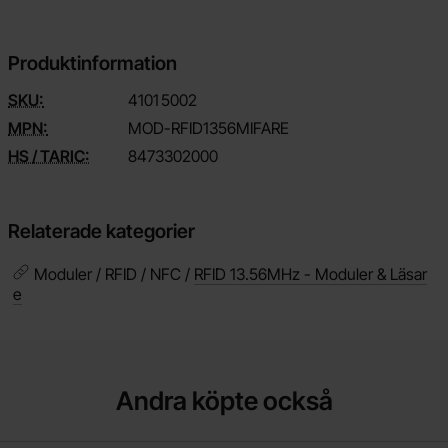
Produktinformation
SKU:
4101
5002
MPN:
MOD-RFID1356MIFARE
HS / TARIC:
8473302000
Relaterade kategorier
Moduler / RFID / NFC /
RFID 13.56MHz - Moduler & Läsar
e
Andra köpte också