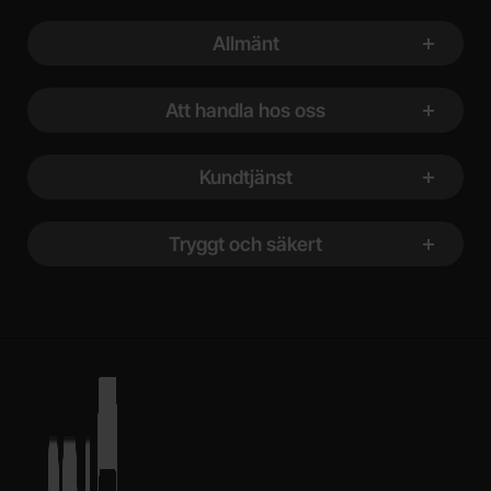
Sidfot Blandad info och länkar
Allmänt
Att handla hos oss
Kundtjänst
Tryggt och säkert