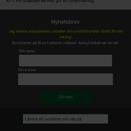
10-17. För snabbare service, gör en förbeställning.
Nyhetsbrev
Jag önskar erbjudanden, rabatter och produktnyheter direkt till min
inkorg!
Du kommer att få ca 1 utskick / månad. Avbryt enkelt när du vill.
Ditt namn
Din e-post