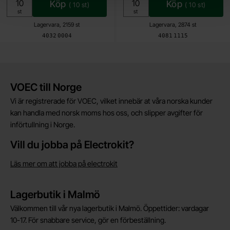
Köp
Köp
(
10
st)
(
10
st)
Enhet:
Enhet:
st
st
Lagervara, 2159 st
Lagervara, 2874 st
Art. nr
Art. nr
4032
0004
4081
1115
Kort allmän information
VOEC till Norge
Vi är registrerade för VOEC, vilket innebär at våra norska kunder
kan handla med norsk moms hos oss, och slipper avgifter för
införtullning i Norge.
Vill du jobba på Electrokit?
Läs mer om att jobba på electrokit
Lagerbutik i Malmö
Välkommen till vår nya lagerbutik i Malmö. Öppettider: vardagar
10-17. För snabbare service, gör en förbeställning.