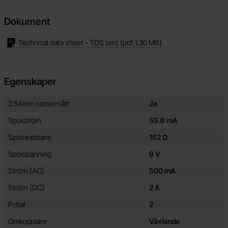
Dokument
Technical data sheet - TDS (en)
(pdf,
1.30 MB
)
Egenskaper
Egenskaper/attribut för denna produkt
Attribut
Värde
2.54mm rastermått
Ja
Spolström
55.6 mA
Spolresistans
162 Ω
Spolspänning
9 V
Ström (AC)
500 mA
Ström (DC)
2 A
Poltal
2
Omkopplare
Växlande