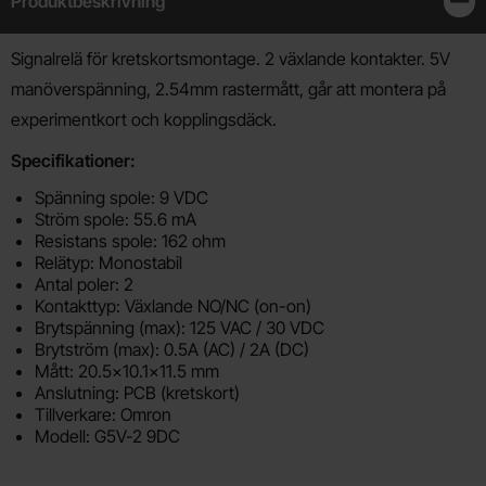
Produktbeskrivning
Stän
Produktbeskrivning
Signalrelä för kretskortsmontage. 2 växlande kontakter. 5V
manöverspänning, 2.54mm rastermått, går att montera på
experimentkort och kopplingsdäck.
Specifikationer:
Spänning spole: 9 VDC
Ström spole: 55.6 mA
Resistans spole: 162 ohm
Relätyp: Monostabil
Antal poler: 2
Kontakttyp: Växlande NO/NC (on-on)
Brytspänning (max): 125 VAC / 30 VDC
Brytström (max): 0.5A (AC) / 2A (DC)
Mått: 20.5x10.1x11.5 mm
Anslutning: PCB (kretskort)
Tillverkare: Omron
Modell: G5V-2 9DC