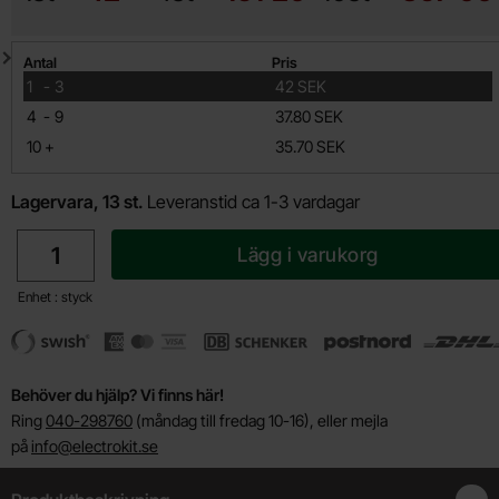
Mängdrabatt
Antal
Pris
till
1
-
3
42 SEK
till
4
-
9
37.80 SEK
till
10
+
35.70 SEK
Lagervara, 13 st.
Leveranstid ca 1-3 vardagar
antal
Lägg i varukorg
Enhet : styck
Behöver du hjälp? Vi finns här!
Ring
040-298760
(måndag till fredag 10-16), eller mejla
på
info@electrokit.se