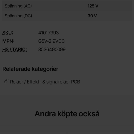
Spänning (AC)
125 V
Spänning (DC)
30 V
SKU:
4101
7993
MPN:
G5V-2 9VDC
HS / TARIC:
8536490099
Relaterade kategorier
Reläer /
Effekt- & signalreläer PCB
Andra köpte också