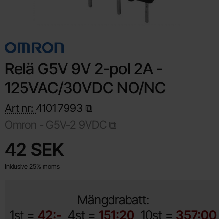
Relä G5V 9V 2-pol 2A -
125VAC/30VDC NO/NC
Art nr:
4101
7993
Omron -
G5V-2 9VDC
Handla denna produkt Relä G5V 9V 2-pol 2A - 125VAC/30VDC
pris
42 SEK
Inklusive 25% moms
Mängdrabatt:
1st =
42:-
4st =
151:20
10st =
357:00