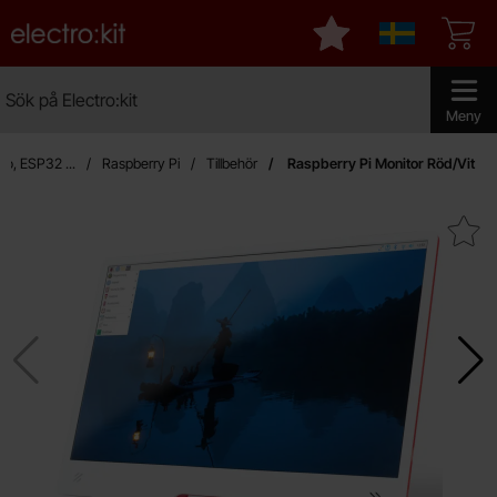
Startsidan för Electro:kit
Mina favoriter
Sverige
Sök
Sök på Electro:kit
Genomför 
Meny
no, ESP32 ...
Raspberry Pi
Tillbehör
Raspberry Pi Monitor Röd/Vit
Makera raspberry Pi Monitor