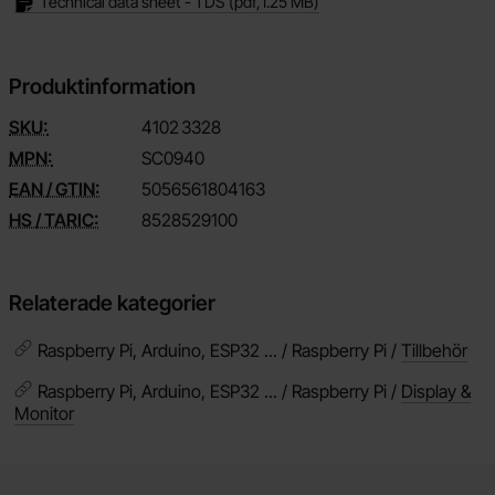
Technical data sheet - TDS
(pdf,
1.25 MB
)
Produktinformation
SKU:
4102
3328
MPN:
SC0940
EAN / GTIN:
5056561804163
HS / TARIC:
8528529100
Relaterade kategorier
Raspberry Pi, Arduino, ESP32 ... / Raspberry Pi /
Tillbehör
Raspberry Pi, Arduino, ESP32 ... / Raspberry Pi /
Display &
Monitor