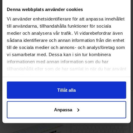
Raspberry Pi - SC0352
Denna webbplats använder cookies
579 SEK
239 SEK
Vi använder enhetsidentifierare för att anpassa innehållet
Inklusive 25% moms
Inklusive 25% moms
till användarna, tillhandahålla funktioner för sociala
Köp
Köp
medier och analysera vår trafik. Vi vidarebefordrar även
Enhet:
Enhet:
st
st
sådana identifierare och annan information från din enhet
Lagervara, 154 st
Lagervara, 16 st
till de sociala medier och annons- och analysföretag som
Art. nr
Art. nr
4103
5546
4101
7772
vi samarbetar med. Dessa kan i sin tur kombinera
informationen med annan information som du har
tillhandahållit eller som de har samlat in när du har använt
deras tjänster.
Den här produkten är tillbehör till
Tillåt alla
akera raspberry Pi 500+ Unit Only (Nordisk) som favorit
Makera raspberry Pi 500 Unit Onl
Anpassa