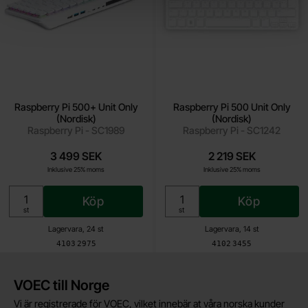
Raspberry Pi 500+ Unit Only
Raspberry Pi 500 Unit Only
(Nordisk)
(Nordisk)
Raspberry Pi - SC1989
Raspberry Pi - SC1242
3 499 SEK
2 219 SEK
Inklusive 25% moms
Inklusive 25% moms
Köp
Köp
Enhet:
Enhet:
st
st
Lagervara, 24 st
Lagervara, 14 st
Art. nr
Art. nr
4103
2975
4102
3455
Kort allmän information
VOEC till Norge
Vi är registrerade för VOEC, vilket innebär at våra norska kunder