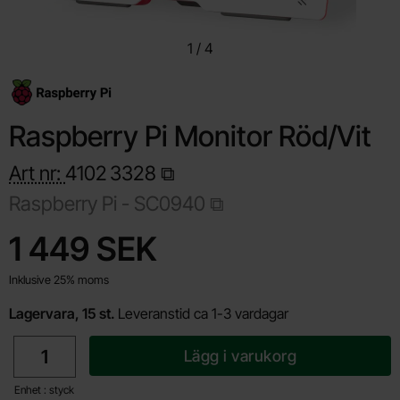
1
/
4
Raspberry Pi Monitor Röd/Vit
Art nr:
4102
3328
Raspberry Pi -
SC0940
Handla denna produkt Raspberry Pi Monitor Röd/Vit
pris
1 449 SEK
Inklusive 25% moms
Lagervara, 15 st.
Leveranstid ca 1-3 vardagar
antal
Lägg i varukorg
Enhet : styck