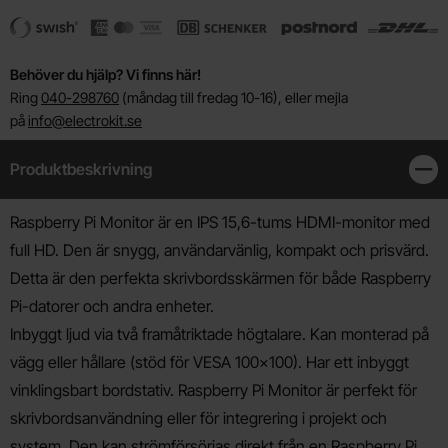
Behöver du hjälp? Vi finns här!
Ring
040-298760
(måndag till fredag 10-16), eller mejla
på
info@electrokit.se
Produktbeskrivning
Stän
Produktbeskrivning
Raspberry Pi Monitor är en IPS 15,6-tums HDMI-monitor med
full HD. Den är snygg, användarvänlig, kompakt och prisvärd.
Detta är den perfekta skrivbordsskärmen för både Raspberry
Pi-datorer och andra enheter.
Inbyggt ljud via två framåtriktade högtalare. Kan monterad på
vägg eller hållare (stöd för VESA 100x100). Har ett inbyggt
vinklingsbart bordstativ. Raspberry Pi Monitor är perfekt för
skrivbordsanvändning eller för integrering i projekt och
system. Den kan strömförsörjas direkt från en Raspberry Pi