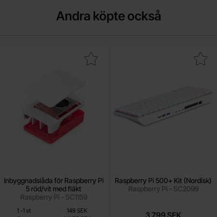
Andra köpte också
nbyggnadslåda för Raspberry Pi 5 röd/vit med fläkt som favorit
Makera raspberry Pi 500+ Kit 
Inbyggnadslåda för Raspberry Pi
Raspberry Pi 500+ Kit (Nordisk)
5 röd/vit med fläkt
Raspberry Pi - SC2099
Raspberry Pi - SC1159
Från
Mängdrabatt
Antal
Pris /st
till
1
-
1
st
149 SEK
141.55 SEK
3 799 SEK