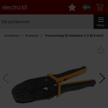
Startsidan för Electro:kit
Mina favoriter
Sverige
Sök
Sök på Electro:kit
Genomför 
Meny
Kontaktdon
Ändhylsor
Pressverktyg för ändhylsor 0.5 till 4 mm2
Makera pressverktyg för ändhylsor 