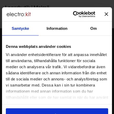
Lagerbutik i Malmö
Välkommen till vår nya lagerbutik i Malmö. Öppettider: vardagar
10-17. För snabbare service, gör en förbeställning.
Samtycke
Information
Om
Nyhetsbrev
Denna webbplats använder cookies
Jag önskar erbjudanden, rabatter och produktnyheter direkt till min
inkorg!
Vi använder enhetsidentifierare för att anpassa innehållet
Du kommer att få ca 1 utskick / månad. Avbryt enkelt när du vill.
till användarna, tillhandahålla funktioner för sociala
Ditt namn
medier och analysera vår trafik. Vi vidarebefordrar även
sådana identifierare och annan information från din enhet
till de sociala medier och annons- och analysföretag som
Din e-post
vi samarbetar med. Dessa kan i sin tur kombinera
informationen med annan information som du har
tillhandahållit eller som de har samlat in när du har använt
deras tjänster.