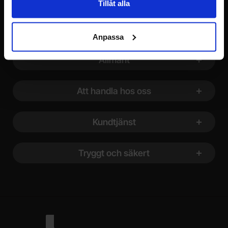
Tillåt alla
Anpassa
Sidfot Blandad info och länkar
Allmänt
Att handla hos oss
Kundtjänst
Tryggt och säkert