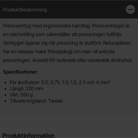
Produktbeskrivning
Stän
Produktbeskrivning
Pressverktyg med ergonomiska handtag. Pressverktyget är
en ratchettång som säkerställer att pressningen fullföljs.
Verktyget öppnar sig när pressning är slutförd. Returspärren
har en release-hake (frikoppling) om man vill avbryta
pressningen. Avsedd för isolerade eller oisolerade ändhylsor.
Specifikationer:
För ändhylsor: 0.5, 0.75, 1.0, 1.5, 2.5 och 4 mm²
Längd: 220 mm
Vikt: 550 g
Tillverkningsland: Taiwan
Produktinformation