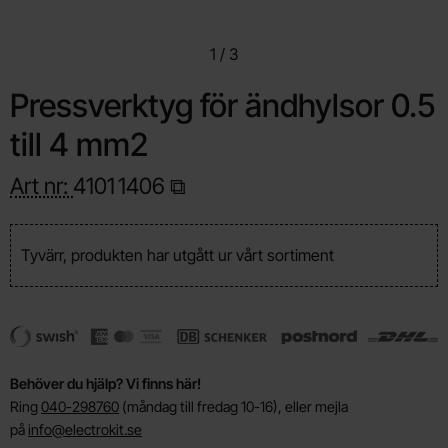
1
/
3
Pressverktyg för ändhylsor 0.5
till 4 mm2
Art nr:
4101
1406
Tyvärr, produkten har utgått ur vårt sortiment
Behöver du hjälp? Vi finns här!
Ring
040-298760
(måndag till fredag 10-16), eller mejla
på
info@electrokit.se