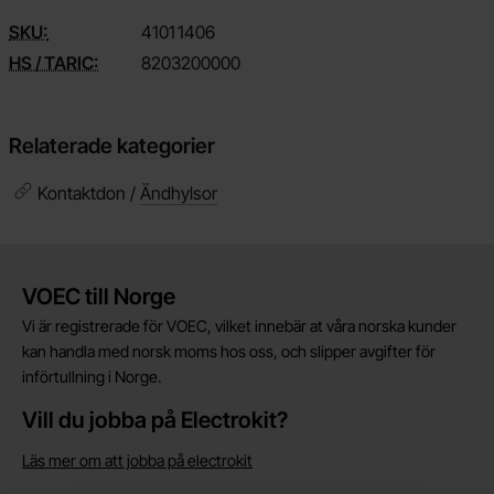
SKU:
4101
1406
HS / TARIC:
8203200000
Relaterade kategorier
Kontaktdon /
Ändhylsor
Kort allmän information
VOEC till Norge
Vi är registrerade för VOEC, vilket innebär at våra norska kunder
kan handla med norsk moms hos oss, och slipper avgifter för
införtullning i Norge.
Vill du jobba på Electrokit?
Läs mer om att jobba på electrokit