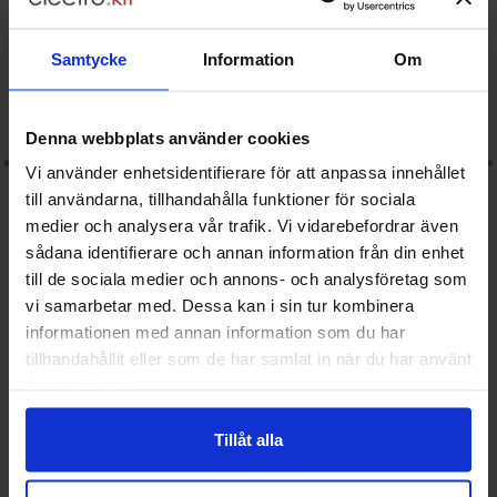
Art. nr
Art. nr
4031
0010
4081
0310
akera motstånd kolfilm 0.25W 10kohm (10k) som favorit
Makera motstånd kolfilm 0.25W 
Samtycke
Information
Om
Denna webbplats använder cookies
Vi använder enhetsidentifierare för att anpassa innehållet
till användarna, tillhandahålla funktioner för sociala
medier och analysera vår trafik. Vi vidarebefordrar även
sådana identifierare och annan information från din enhet
till de sociala medier och annons- och analysföretag som
vi samarbetar med. Dessa kan i sin tur kombinera
informationen med annan information som du har
Motstånd kolfilm 0.25W 10kohm
Motstånd kolfilm 0.25W 1Mohm
(10k)
(1M)
tillhandahållit eller som de har samlat in när du har använt
deras tjänster.
Mängdrabatt
Mängdrabatt
Från
Från
Antal
Pris /st
till
Antal
Pris /st
till
1
-
24
st
1 SEK
1
-
24
st
1 SEK
0.15 SEK
0.15 SEK
till
till
25
-
99
st
0.60 SEK
25
-
99
st
0.60 SEK
till
till
100
-
499
st
0.35 SEK
100
-
499
st
0.35 SEK
Inklusive 25% moms
Inklusive 25% moms
Tillåt alla
Köp
Köp
(
10
st)
(
10
st)