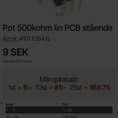
1
/
3
Pot 500kohm lin PCB stående
Art nr:
4101
7264
Handla denna produkt Pot 500kohm lin PCB stående
pris
9 SEK
Inklusive 25% moms
Mängdrabatt:
1st =
9:-
10st =
81:-
25st =
168:75
Mängdrabatt
Antal
Pris
till
1
-
9
9 SEK
till
10
-
24
8.10 SEK