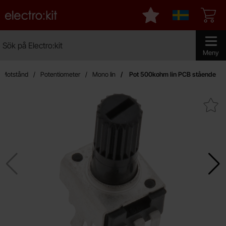
Startsidan för Electro:kit
Mina favoriter
Sverige
Sök
Sök på Electro:kit
Genomför 
Meny
Motstånd
Potentiometer
Mono lin
Pot 500kohm lin PCB stående
Makera pot 500kohm lin PCB 