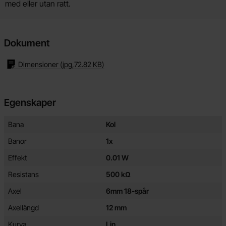
med eller utan ratt.
Dokument
Dimensioner
(jpg,
72.82 KB
)
Egenskaper
Egenskaper/attribut för denna produkt
Attribut
Värde
Bana
Kol
Banor
1x
Effekt
0.01 W
Resistans
500 kΩ
Axel
6mm 18-spår
Axellängd
12 mm
Kurva
Lin