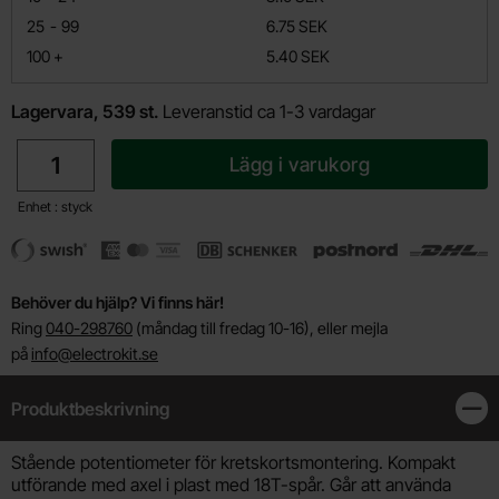
till
25
-
99
6.75 SEK
till
100
+
5.40 SEK
Lagervara, 539 st.
Leveranstid ca 1-3 vardagar
antal
Lägg i varukorg
Enhet : styck
Behöver du hjälp? Vi finns här!
Ring
040-298760
(måndag till fredag 10-16), eller mejla
på
info@electrokit.se
Produktbeskrivning
Stän
Produktbeskrivning
Stående potentiometer för kretskortsmontering. Kompakt
utförande med axel i plast med 18T-spår. Går att använda