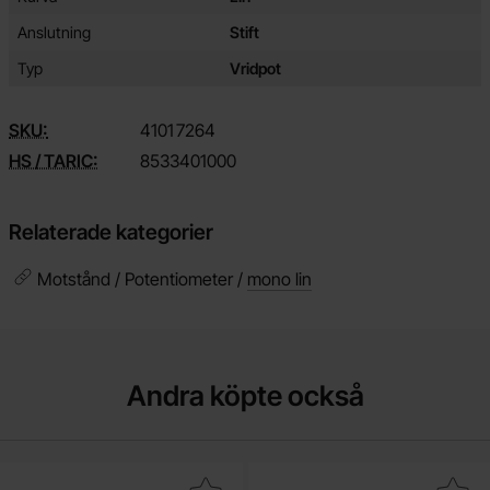
Anslutning
Stift
Typ
Vridpot
SKU:
4101
7264
HS / TARIC:
8533401000
Relaterade kategorier
Motstånd / Potentiometer /
mono lin
Andra köpte också
Makera 1N4148 DO-35 75V 200mA som favorit
Makera motstånd kolfilm 0.25W 