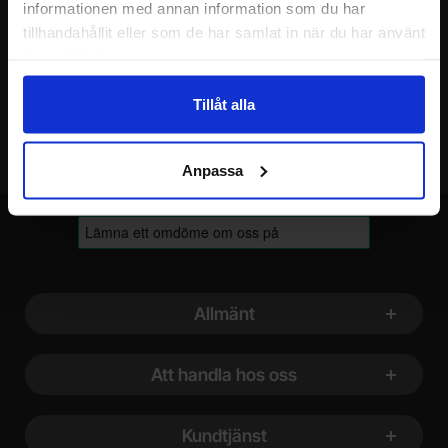
Ditt namn
informationen med annan information som du har
tillhandahållit eller som de har samlat in när du har använt
deras tjänster.
Din e-post
Tillåt alla
Anpassa
Sidfot Blandad info och länkar
Allmänt
Att handla hos oss
Kundtjänst