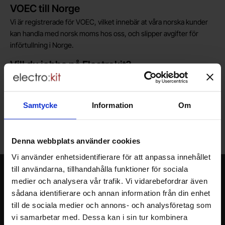
Kort allmän information
VOEC till Norge
Vi är registrerade för VOEC, vilket innebär at våra norska kunder
kan handla med norsk moms hos oss, och slipper avgifter för
införtullning i Norge.
Vill du jobba på Electrokit?
Läs mer om att jobba på electrokit
Samtycke
Information
Om
Lagerbutik i Malmö
Välkommen till vår nya lagerbutik i Malmö. Öppettider: vardagar
10-17. För snabbare service, gör en förbeställning.
Denna webbplats använder cookies
Vi använder enhetsidentifierare för att anpassa innehållet
till användarna, tillhandahålla funktioner för sociala
Nyhetsbrev
medier och analysera vår trafik. Vi vidarebefordrar även
Jag önskar erbjudanden, rabatter och produktnyheter direkt till min
sådana identifierare och annan information från din enhet
inkorg!
till de sociala medier och annons- och analysföretag som
Du kommer att få ca 1 utskick / månad. Avbryt enkelt när du vill.
vi samarbetar med. Dessa kan i sin tur kombinera