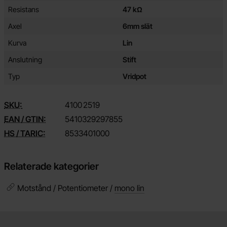
Resistans
47 kΩ
Axel
6mm slät
Kurva
Lin
Anslutning
Stift
Typ
Vridpot
SKU:
4100
2519
EAN / GTIN:
5410329297855
HS / TARIC:
8533401000
Relaterade kategorier
Motstånd / Potentiometer /
mono lin