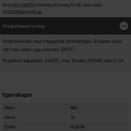
Ring
040-298760
(måndag till fredag 10-16), eller mejla
på
info@electrokit.se
Produktbeskrivning
Stän
Produktbeskrivning
Potentiometer med integrerad strömbrytare. Brytaren sluts
när man vrider upp volymen (SPST).
Brytarens kapacitet: 24VDC, max 1A eller 250VAC max 0.3A
Egenskaper
Egenskaper/attribut för denna produkt
Attribut
Värde
Bana
Kol
Banor
1x
Effekt
0.25 W