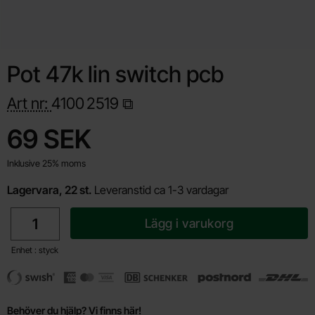
Pot 47k lin switch pcb
Art nr:
4100
2519
Handla denna produkt Pot 47k lin switch pcb
pris
69 SEK
Inklusive 25% moms
Lagervara, 22 st.
Leveranstid ca 1-3 vardagar
antal
Lägg i varukorg
Enhet : styck
Behöver du hjälp? Vi finns här!