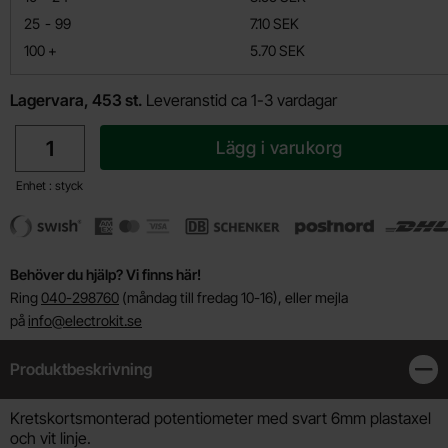
till
25
-
99
7.10 SEK
till
100
+
5.70 SEK
Lagervara, 453 st.
Leveranstid ca 1-3 vardagar
antal
Lägg i varukorg
Enhet : styck
Behöver du hjälp? Vi finns här!
Ring
040-298760
(måndag till fredag 10-16), eller mejla
på
info@electrokit.se
Produktbeskrivning
Stän
Produktbeskrivning
Kretskortsmonterad potentiometer med svart 6mm plastaxel
och vit linje.