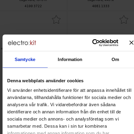
Art. nr
Art. nr
4100
3722
4081
1333
era motstånd metallfilm 0.6W 1% 1Mohm (1M) som favorit
Makera motstånd metallfilm 0.6W 1%
Samtycke
Information
Om
Denna webbplats använder cookies
Vi använder enhetsidentifierare för att anpassa innehållet till
Motstånd metallfilm 0.6W 1%
Motstånd metallfilm 0.6W 1%
användarna, tillhandahålla funktioner för sociala medier och
1Mohm (1M)
100ohm (100R)
analysera vår trafik. Vi vidarebefordrar även sådana
Mängdrabatt
Mängdrabatt
Från
Från
Antal
Pris /st
till
Antal
Pris /st
till
identifierare och annan information från din enhet till de
1
-
24
st
1 SEK
1
-
24
st
1 SEK
0.15 SEK
0.15 SEK
till
till
25
-
99
st
0.60 SEK
25
-
99
st
0.60 SEK
sociala medier och annons- och analysföretag som vi
till
till
100
-
499
st
0.35 SEK
100
-
499
st
0.35 SEK
Inklusive 25% moms
Inklusive 25% moms
samarbetar med. Dessa kan i sin tur kombinera
informationen med annan information som du har