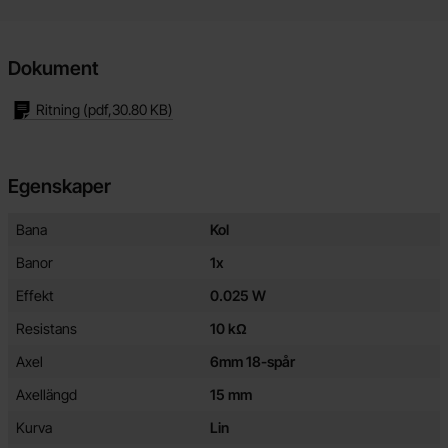
Dokument
Ritning
(pdf,
30.80 KB
)
Egenskaper
Egenskaper/attribut för denna produkt
Attribut
Värde
Bana
Kol
Banor
1x
Effekt
0.025 W
Resistans
10 kΩ
Axel
6mm 18-spår
Axellängd
15 mm
Kurva
Lin