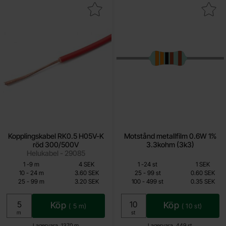
ra kopplingskabel RK0.5 H05V-K röd 300/500V som favorit
Makera motstånd metallfilm 0.6W 1%
Kopplingskabel RK0.5 H05V-K
Motstånd metallfilm 0.6W 1%
röd 300/500V
3.3kohm (3k3)
Helukabel - 29085
Mängdrabatt
Mängdrabatt
Från
Från
Antal
Pris /m
till
Antal
Pris /st
till
1
-
9
m
4 SEK
1
-
24
st
1 SEK
2.80 SEK
0.15 SEK
till
till
10
-
24
m
3.60 SEK
25
-
99
st
0.60 SEK
till
till
25
-
99
m
3.20 SEK
100
-
499
st
0.35 SEK
Inklusive 25% moms
Inklusive 25% moms
Köp
Köp
(
5
m)
(
10
st)
Enhet:
Enhet:
m
st
Lagervara, 1370 m
Lagervara, 449 st