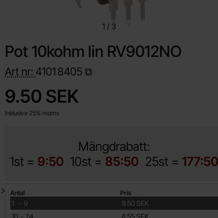
1
/
3
Pot 10kohm lin RV9012NO
Art nr:
4101
8405
Handla denna produkt Pot 10kohm lin RV9012NO
pris
9.50 SEK
Inklusive 25% moms
Mängdrabatt:
1st =
9:50
10st =
85:50
25st =
177:5
Mängdrabatt
Antal
Pris
till
1
-
9
9.50 SEK
till
10
-
24
8.55 SEK