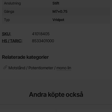
Anslutning
Stift
Gänga
M7x0.75
Typ
Vridpot
SKU:
4101
8405
HS / TARIC:
8533401000
Relaterade kategorier
Motstånd / Potentiometer /
mono lin
Andra köpte också