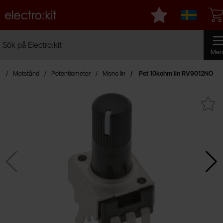
Startsidan för Electro:kit
Mina favoriter
Sverige
Sök
Sök på Electro:kit
Genomf
Men
n
Motstånd
Potentiometer
Mono lin
Pot 10kohm lin RV9012NO
Makera pot 10kohm lin RV9