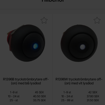
r1396B tryckströmbrytare off-(on) med blå lysdiod som favorit
Makera r1396W tryckströmbrytare off-(o
R1396B tryckströmbrytare off-
R1396W tryckströmbrytare off-
(on) med blå lysdiod
(on) med vit lysdiod
Mängdrabatt
Mängdrabatt
Från
Från
Antal
Pris /st
till
Antal
Pris /st
till
1
-
9
st
45 SEK
1
-
9
st
42 SEK
33.75 SEK
25.20 SEK
till
till
10
-
24
st
40.50 SEK
10
-
24
st
37.80 SEK
till
till
25
-
st
33.75 SEK
25
-
99
st
31.50 SEK
Inklusive 25% moms
Inklusive 25% moms