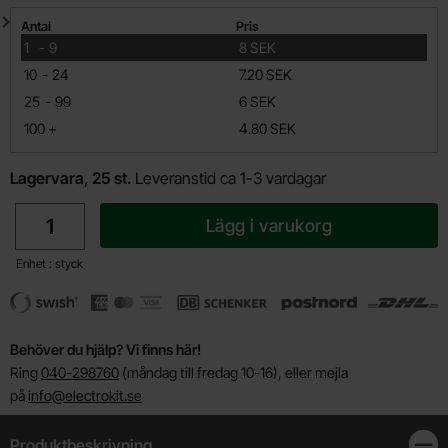
Mängdrabatt
Antal
Pris
till
1
-
9
8 SEK
till
10
-
24
7.20 SEK
till
25
-
99
6 SEK
till
100
+
4.80 SEK
Lagervara, 25 st.
Leveranstid ca 1-3 vardagar
antal
Lägg i varukorg
Enhet : styck
Behöver du hjälp? Vi finns här!
Ring
040-298760
(måndag till fredag 10-16), eller mejla
på
info@electrokit.se
Produktbeskrivning
Stän