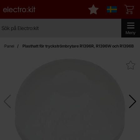
Startsidan för Electro:kit
Mina favoriter
Sverige
Sök
Sök på Electro:kit
Genomför 
Meny
k - Panel
Plasthatt för tryckströmbrytare R1396R, R1396W och R1396B
Makera plasthatt för tryckströmbrytare R13