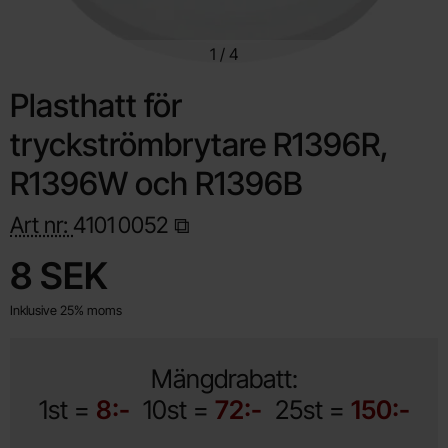
1
/
4
Plasthatt för
tryckströmbrytare R1396R,
R1396W och R1396B
Art nr:
4101
0052
Handla denna produkt Plasthatt för tryckströmbrytare R1396R
pris
8 SEK
Inklusive 25% moms
Mängdrabatt:
1st =
8:-
10st =
72:-
25st =
150:-