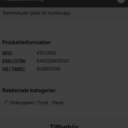
Produktbeskrivning
Dammskydd i plast för tryckknapp.
Produktinformation
SKU:
4101
0052
EAN / GTIN:
5410329405120
HS / TARIC:
8536501190
Relaterade kategorier
Omkopplare /
Tryck - Panel
Tillbehör