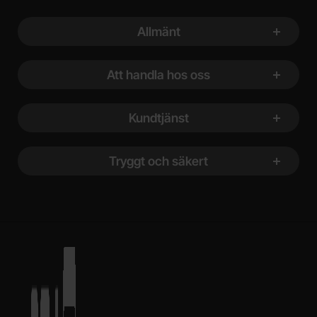
Sidfot Blandad info och länkar
Allmänt
Att handla hos oss
Kundtjänst
Tryggt och säkert