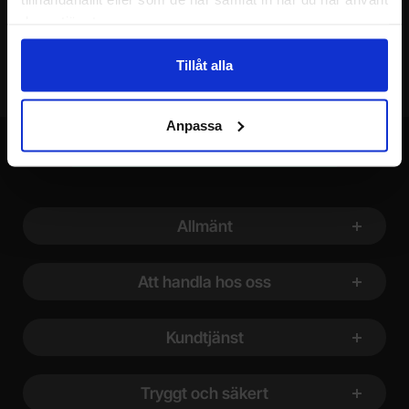
deras tjänster.
Tillåt alla
Anpassa
Sidfot Blandad info och länkar
Allmänt
Att handla hos oss
Kundtjänst
Tryggt och säkert