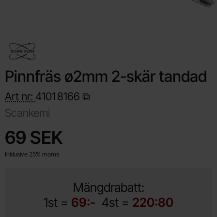
Pinnfräs ø2mm 2-skär tandad
Art nr:
4101
8166
Scankemi
Handla denna produkt Pinnfräs ø2mm 2-skär tandad
pris
69 SEK
Inklusive 25% moms
Mängdrabatt:
1st =
69:-
4st =
220:80