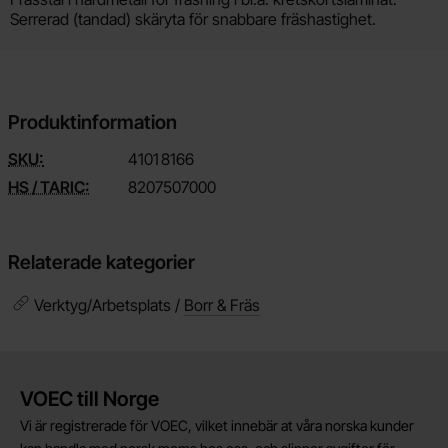
Produktbeskrivning
Serrerad (tandad) skäryta för snabbare fräshastighet.
Produktinformation
SKU:
4101
8166
HS / TARIC:
8207507000
Relaterade kategorier
Verktyg/Arbetsplats /
Borr & Fräs
Kort allmän information
VOEC till Norge
Vi är registrerade för VOEC, vilket innebär at våra norska kunder