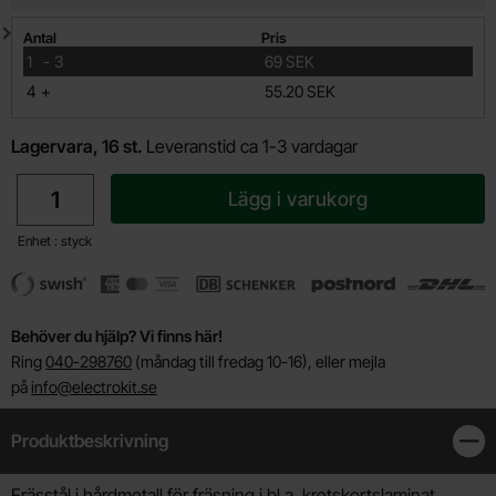
Mängdrabatt
Antal
Pris
till
1
-
3
69 SEK
till
4
+
55.20 SEK
Lagervara, 16 st.
Leveranstid ca 1-3 vardagar
antal
Lägg i varukorg
Enhet : styck
Behöver du hjälp? Vi finns här!
Ring
040-298760
(måndag till fredag 10-16), eller mejla
på
info@electrokit.se
Produktbeskrivning
Stän
Frässtål i hårdmetall för fräsning i bl.a. kretskortslaminat.