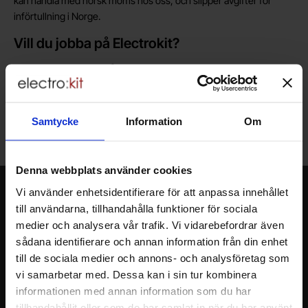
kan handla med norsk moms hos oss, och slipper avgifter för
införtullning i Norge.
Vill du jobba på Electrokit?
Läs mer om att jobba på electrokit
Lagerbutik i Malmö
Samtycke
Information
Om
Välkommen till vår nya lagerbutik i Malmö. Öppettider: vardagar
10-17. För snabbare service, gör en förbeställning.
Denna webbplats använder cookies
Vi använder enhetsidentifierare för att anpassa innehållet
Nyhetsbrev
till användarna, tillhandahålla funktioner för sociala
Jag önskar erbjudanden, rabatter och produktnyheter direkt till min
medier och analysera vår trafik. Vi vidarebefordrar även
inkorg!
sådana identifierare och annan information från din enhet
Du kommer att få ca 1 utskick / månad. Avbryt enkelt när du vill.
till de sociala medier och annons- och analysföretag som
Ditt namn
vi samarbetar med. Dessa kan i sin tur kombinera
informationen med annan information som du har
tillhandahållit eller som de har samlat in när du har använt
Din e-post