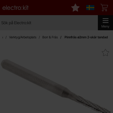
Startsidan för Electro:kit
Mina favoriter
Sverige
Sök
Sök på Electro:kit
Genomför 
Meny
dan
Verktyg/Arbetsplats
Borr & Fräs
Pinnfräs ø2mm 2-skär tandad
Makera pinnfräs ø2mm 2-skär