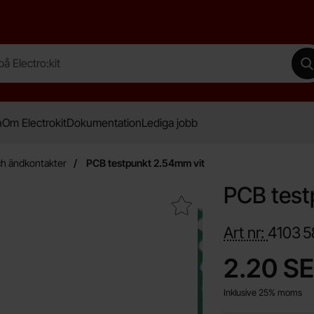
lectro:kit
G
n
Om Electrokit
Dokumentation
Lediga jobb
h ändkontakter
PCB testpunkt 2.54mm vit
PCB test
Makera pCB testpunkt 2.54mm vit som favorit
Art nr:
4103
5
Handla denna prod
pris
2.20 S
Inklusive 25% moms