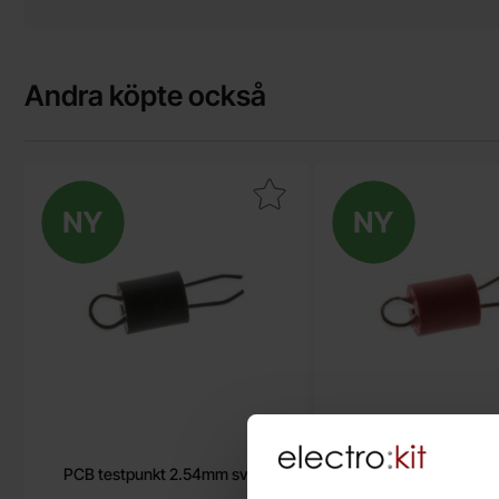
Andra köpte också
Ny
Makera pCB testpunkt 2.54mm svart som favorit
Ny
Makera pCB tes
PCB testpunkt 2.54mm svart
PCB testpunkt 2.5