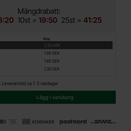
Mängdrabatt:
3:20
10st =
19:50
25st =
41:25
Pris
2.20 SEK
1.95 SEK
1.65 SEK
1.30 SEK
.
Leveranstid ca 1-3 vardagar
Lägg i varukorg