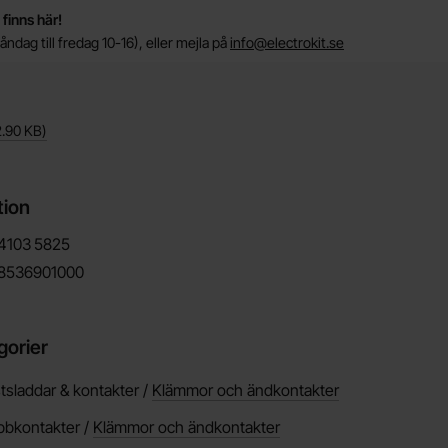
 finns här!
ndag till fredag 10-16), eller mejla på
info@electrokit.se
.90 KB
)
tion
4103
5825
8536901000
gorier
tsladdar & kontakter /
Klämmor och ändkontakter
bbkontakter /
Klämmor och ändkontakter