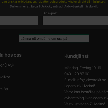
Jag önskar erbjudanden, rabatter och produktnyheter direkt till min inkorg!
Du kommer att få ca 1 utskick / månad. Avbryt enkelt när du vill.
Din e-post
la hos oss
Kundtjänst
gor (FAQ)
Måndag-Fredag 10-16
040 - 29 87 60
villkor
E-mail: info@electrokit.se
Lagerbutik i Malmö
neköp
Varor kan beställas på näte
avhämtning i vår lagerbuti
Västkustvägen 7 i Malmö.