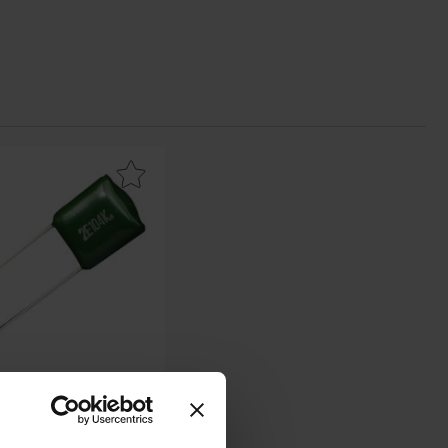
kera pC05 10nF 100V mylar som favorit
 10nF 100V mylar