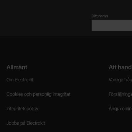
Ditt namn
Sidfot Blandad info och länkar
Allmänt
Att hand
Om Electrokit
Vanliga frå
Cookies och personlig integritet
Försäljnings
Integritetspolicy
Ångra onli
Jobba på Electrokit