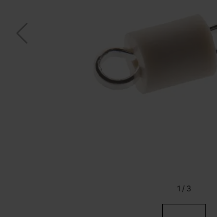
1
/
3