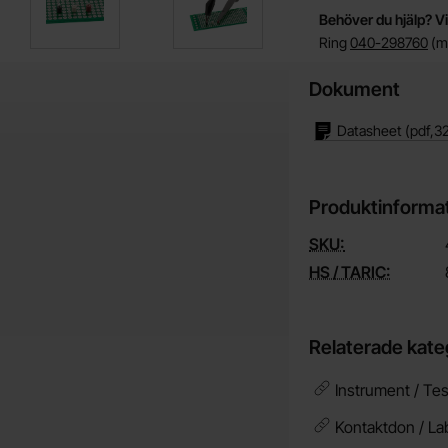
Behöver du hjälp? Vi
Ring
040-298760
(må
Dokument
Datasheet
(pdf,
32
Produktinforma
SKU:
HS / TARIC:
Relaterade kate
Instrument / Tes
Kontaktdon / La