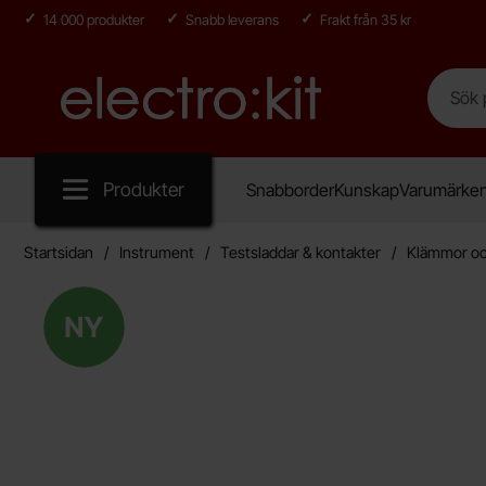
14 000 produkter
Snabb leverans
Frakt från 35 kr
Sök
Sök på E
Startsidan för Electro:kit
Produkter
Snabborder
Kunskap
Varumärke
Startsidan
Instrument
Testsladdar & kontakter
Klämmor oc
Ny