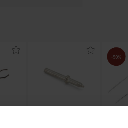
tpunkt 2.54mm röd som favorit
Makera lödstift 1.3mm som favorit
Ma
-50%
4mm röd
Lödstift 1.3mm
PC05