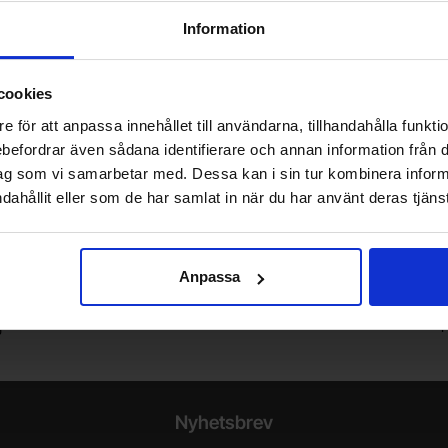
Information
Från
2.20 SEK
Mängdrabatt
Antal
Pris /st
till
1
-
99
st
0.50 SEK
0.30 SEK
1.95 SEK
till
100
-
st
0.30 SEK
1.65 SEK
s
Inklusive 25% moms
cookies
+
+
Köp
(
6
st)
(
25
st)
e för att anpassa innehållet till användarna, tillhandahålla funkt
-
-
Enhet:
Enhet:
st
st
rebefordrar även sådana identifierare och annan information från di
st
Lagervara, 32206 st
L
ag som vi samarbetar med. Dessa kan i sin tur kombinera info
Art. nr
4100
2044
dahållit eller som de har samlat in när du har använt deras tjänst
Vill du jobba på Electrokit?
Anpassa
V
Läs mer om att jobba på electrokit
g
F
Nyhetsbrev