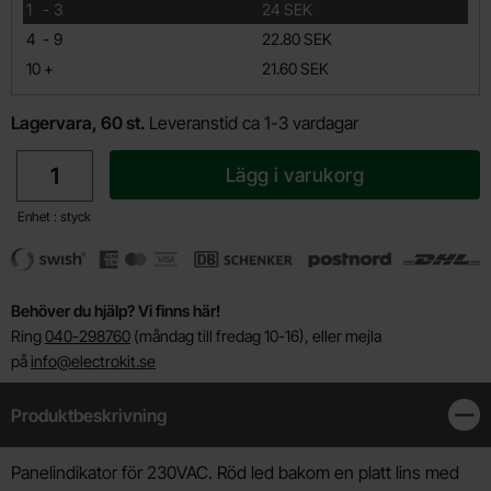
till
1
-
3
24 SEK
till
4
-
9
22.80 SEK
till
10
+
21.60 SEK
Lagervara, 60 st.
Leveranstid ca 1-3 vardagar
antal
Lägg i varukorg
Enhet : styck
Behöver du hjälp? Vi finns här!
Ring
040-298760
(måndag till fredag 10-16), eller mejla
på
info@electrokit.se
Produktbeskrivning
Stän
Produktbeskrivning
Panelindikator för 230VAC. Röd led bakom en platt lins med