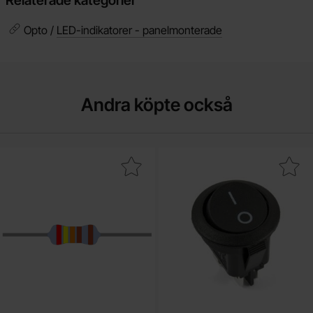
Relaterade kategorier
Opto /
LED-indikatorer - panelmonterade
Andra köpte också
 metallfilmsmotstånd 0.25W 2.43kohm 1% (2k43) som favorit
Makera vågomkopplare 2-pol on-off