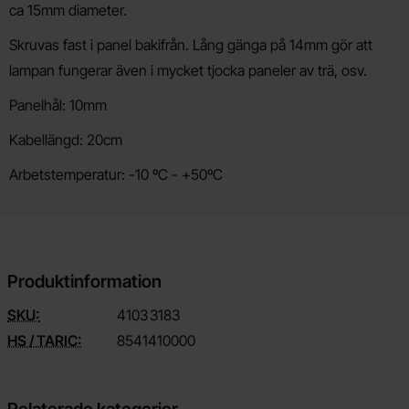
ca 15mm diameter.
Skruvas fast i panel bakifrån. Lång gänga på 14mm gör att
lampan fungerar även i mycket tjocka paneler av trä, osv.
Panelhål: 10mm
Kabellängd: 20cm
Arbetstemperatur: -10 ºC - +50ºC
Produktinformation
SKU:
4103
3183
HS / TARIC:
8541410000