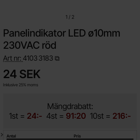
1
/
2
Panelindikator LED ø10mm
230VAC röd
Art nr:
4103
3183
Handla denna produkt Panelindikator LED ø10mm 230VAC röd
pris
24 SEK
Inklusive 25% moms
Mängdrabatt:
1st =
24:-
4st =
91:20
10st =
216:-
Mängdrabatt
Antal
Pris