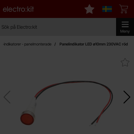
Startsidan för Electro:kit
Mina favoriter
Sverige
Sök
Sök på Electro:kit
Genomför 
Meny
D-indikatorer - panelmonterade
Panelindikator LED ø10mm 230VAC röd
Makera panelindikator LED ø10m