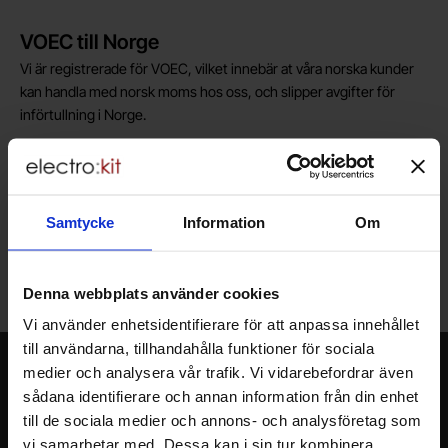
Kort allmän information
VOEC till Norge
Vi är registrerade för VOEC, vilket innebär at våra norska kunder
kan handla med norsk moms hos oss, och slipper avgifter för
införtullning i Norge.
Vill du jobba på Electrokit?
Läs mer om att jobba på electrokit
Samtycke
Information
Om
Lagerbutik i Malmö
Välkommen till vår nya lagerbutik i Malmö. Öppettider: vardagar
Denna webbplats använder cookies
10-17. För snabbare service, gör en förbeställning.
Vi använder enhetsidentifierare för att anpassa innehållet
till användarna, tillhandahålla funktioner för sociala
Nyhetsbrev
medier och analysera vår trafik. Vi vidarebefordrar även
sådana identifierare och annan information från din enhet
Jag önskar erbjudanden, rabatter och produktnyheter direkt till min
till de sociala medier och annons- och analysföretag som
inkorg!
vi samarbetar med. Dessa kan i sin tur kombinera
Du kommer att få ca 1 utskick / månad. Avbryt enkelt när du vill.