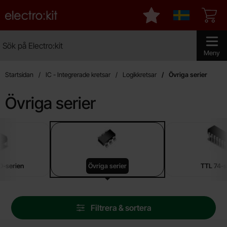
Startsidan för Electro:kit
Mina favoriter
Sverige
Sök
Sök på Electro:kit
Genomför 
Meny
Startsidan
IC - Integrerade kretsar
Logikkretsar
Övriga serier
Övriga serier
Underkategorier
Hoppa
till
produkter
-serien
Övriga serier
TTL 74-s
Hoppa
Filtrera & sortera
över
filtersektionen
Filtrera & sortera
Mängdrabatt
Antal
Pris /st
till
1
-
24
st
1.25 SEK