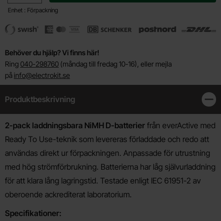
Enhet : Förpackning
Behöver du hjälp? Vi finns här!
Ring
040-298760
(måndag till fredag 10-16), eller mejla
på
info@electrokit.se
Produktbeskrivning
Stän
Produktbeskrivning
2-pack laddningsbara NiMH D-batterier
från everActive med
Ready To Use-teknik som levereras förladdade och redo att
användas direkt ur förpackningen. Anpassade för utrustning
med hög strömförbrukning. Batterierna har låg självurladdning
för att klara lång lagringstid. Testade enligt IEC 61951-2 av
oberoende ackrediterat laboratorium.
Specifikationer: