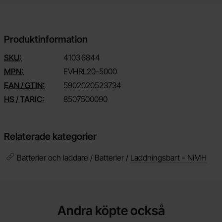
Produktinformation
SKU:
4103
6844
MPN:
EVHRL20-5000
EAN / GTIN:
5902020523734
HS / TARIC:
8507500090
Relaterade kategorier
Batterier och laddare / Batterier /
Laddningsbart - NiMH
Andra köpte också