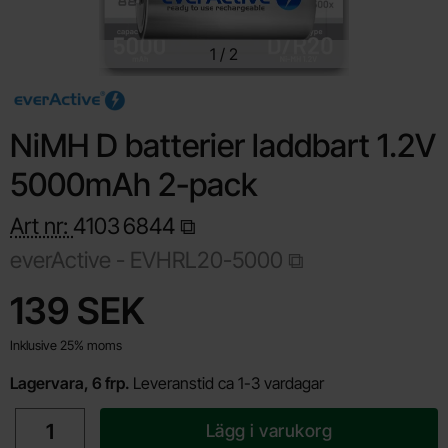
1
/
2
NiMH D batterier laddbart 1.2V
5000mAh 2-pack
Art nr:
4103
6844
everActive -
EVHRL20-5000
Handla denna produkt NiMH D batterier laddbart 1.2V 5000mA
pris
139 SEK
Inklusive 25% moms
Lagervara, 6 frp.
Leveranstid ca 1-3 vardagar
antal
Lägg i varukorg