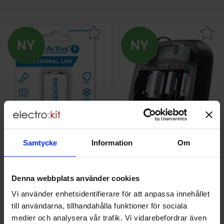
kera laddbart 9V batteri 320mAh everActive som favorit
Ny
Makera universal batteriladdare 4x AAA/
Ny
Samtycke
Information
Om
Laddbart 9V batteri 320mAh
Universal batteriladdare 4x
everActive
AAA/AA/C/D + 2x 9V NiMH
everActive - EVHRL22-320
everActive - NC-900U
Denna webbplats använder cookies
99 SEK
479 SEK
Vi använder enhetsidentifierare för att anpassa innehållet
Inklusive 25% moms
Inklusive 25% moms
till användarna, tillhandahålla funktioner för sociala
medier och analysera vår trafik. Vi vidarebefordrar även