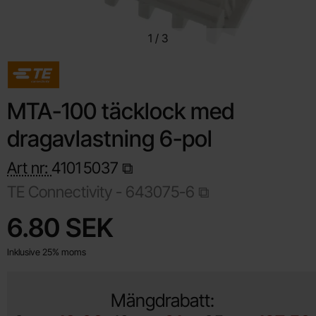
1
/
3
MTA-100 täcklock med
dragavlastning 6-pol
Art nr:
4101
5037
TE Connectivity -
643075-6
Handla denna produkt MTA-100 täcklock med dragavlastning 6
pris
6.80 SEK
Inklusive 25% moms
Mängdrabatt: