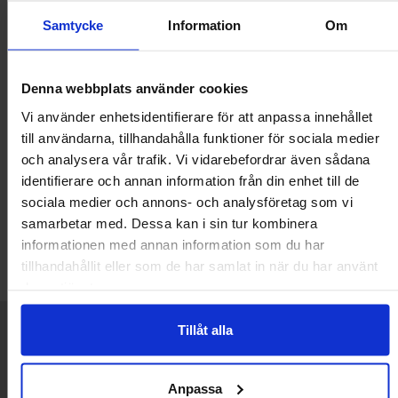
Samtycke
Information
Om
Denna webbplats använder cookies
MTA-100 hylsdon 24AWG
Vi använder enhetsidentifierare för att anpassa innehållet
2.54mm 6-pol vit
till användarna, tillhandahålla funktioner för sociala medier
TE Connectivity
och analysera vår trafik. Vi vidarebefordrar även sådana
12 SEK
identifierare och annan information från din enhet till de
Inklusive 25% moms
sociala medier och annons- och analysföretag som vi
samarbetar med. Dessa kan i sin tur kombinera
Köp
informationen med annan information som du har
Enhet:
st
tillhandahållit eller som de har samlat in när du har använt
Lagervara, 20 st
deras tjänster.
Art. nr
4100
4297
Kort allmän information
Tillåt alla
VOEC till Norge
Vi är registrerade för VOEC, vilket innebär at våra norska kunder
Anpassa
kan handla med norsk moms hos oss, och slipper avgifter för