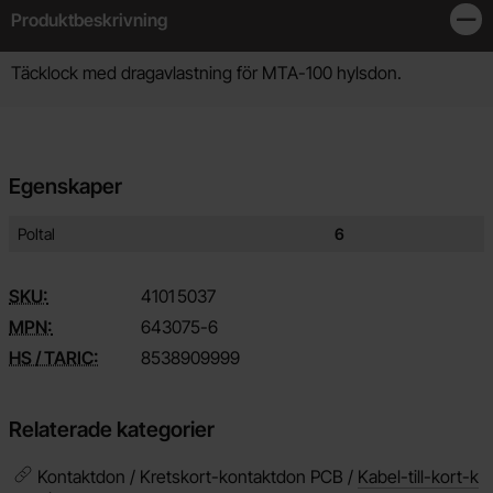
Produktbeskrivning
Stän
Produktbeskrivning
Täcklock med dragavlastning för MTA-100 hylsdon.
Egenskaper
Egenskaper/attribut för denna produkt
Attribut
Värde
Poltal
6
SKU:
4101
5037
MPN:
643075-6
HS / TARIC:
8538909999
Relaterade kategorier
Kontaktdon / Kretskort-kontaktdon PCB /
Kabel-till-kort-k