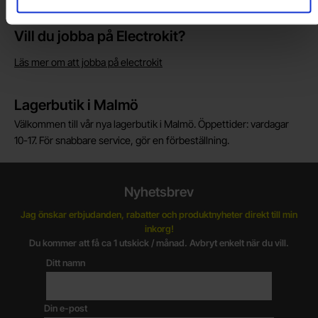
införtullning i Norge.
Vill du jobba på Electrokit?
Läs mer om att jobba på electrokit
Lagerbutik i Malmö
Välkommen till vår nya lagerbutik i Malmö. Öppettider: vardagar
10-17. För snabbare service, gör en förbeställning.
Nyhetsbrev
Jag önskar erbjudanden, rabatter och produktnyheter direkt till min
inkorg!
Du kommer att få ca 1 utskick / månad. Avbryt enkelt när du vill.
Ditt namn
Din e-post