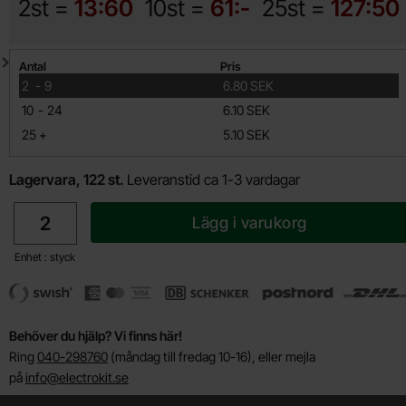
2st =
13:60
10st =
61:-
25st =
127:50
Mängdrabatt
Antal
Pris
till
2
-
9
6.80 SEK
till
10
-
24
6.10 SEK
till
25
+
5.10 SEK
Lagervara, 122 st.
Leveranstid ca 1-3 vardagar
antal
Lägg i varukorg
Enhet : styck
Behöver du hjälp? Vi finns här!
Ring
040-298760
(måndag till fredag 10-16), eller mejla
på
info@electrokit.se