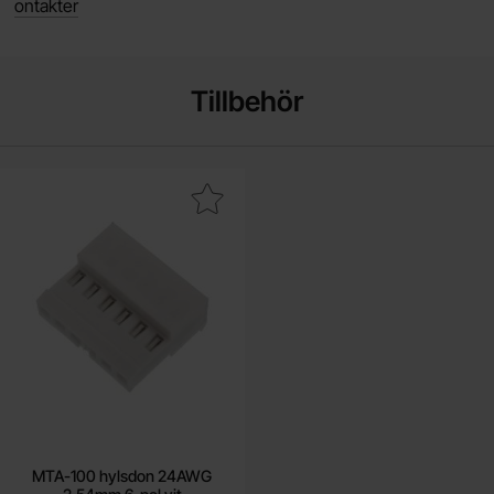
ontakter
Tillbehör
ra mTA-100 hylsdon 24AWG 2.54mm 6-pol vit som favorit
MTA-100 hylsdon 24AWG