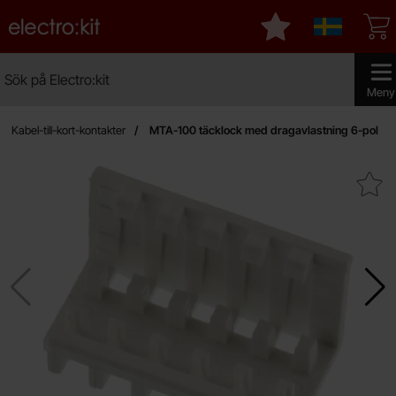
Startsidan för Electro:kit
Mina favoriter
Sverige
Sök
Sök på Electro:kit
Genomfö
Meny
Kabel-till-kort-kontakter
MTA-100 täcklock med dragavlastning 6-pol
Makera mTA-100 täcklock med dragav