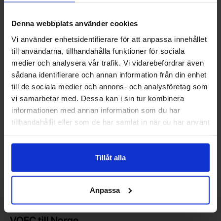
Denna webbplats använder cookies
Vi använder enhetsidentifierare för att anpassa innehållet
till användarna, tillhandahålla funktioner för sociala
medier och analysera vår trafik. Vi vidarebefordrar även
BC547B TO-92 NPN 45V 100mA
Motstånd metallfilm 0.6W 1%
sådana identifierare och annan information från din enhet
Diotec - BC547B
1Mohm (1M)
till de sociala medier och annons- och analysföretag som
vi samarbetar med. Dessa kan i sin tur kombinera
Mängdrabatt
Mängdrabatt
Från
Från
Antal
Pris /st
till
Antal
Pris /st
till
1
-
24
st
1.15 SEK
1
-
24
st
1 SEK
0.30 SEK
0.15 SEK
till
till
25
-
99
st
0.70 SEK
25
-
99
st
0.60 SEK
informationen med annan information som du har
till
till
100
-
249
st
0.40 SEK
100
-
499
st
0.35 SEK
Inklusive 25% moms
Inklusive 25% moms
tillhandahållit eller som de har samlat in när du har använt
deras tjänster.
Köp
Bevaka
(
10
st)
, Motstånd meta
Enhet:
st
Tillåt alla
Lagervara, 1651 st
Slut i lager, beräknad leverans 2026-08-14
Art. nr
Art. nr
4101
5024
4081
1610
Anpassa
Kort allmän information
VOEC till Norge