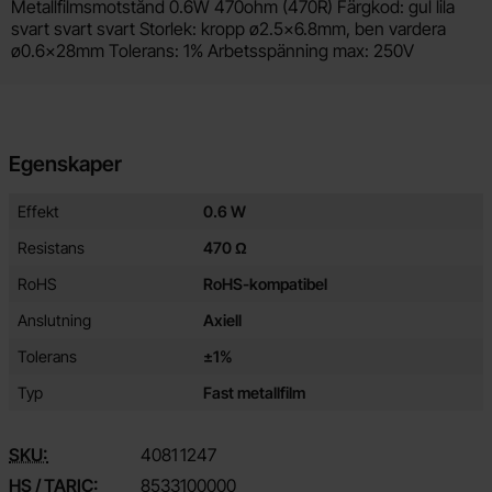
Produktbeskrivning
Metallfilmsmotstånd 0.6W 470ohm (470R) Färgkod: gul lila
svart svart svart Storlek: kropp ø2.5x6.8mm, ben vardera
ø0.6x28mm Tolerans: 1% Arbetsspänning max: 250V
Egenskaper
Egenskaper/attribut för denna produkt
Attribut
Värde
Effekt
0.6 W
Resistans
470 Ω
RoHS
RoHS-kompatibel
Anslutning
Axiell
Tolerans
±1%
Typ
Fast metallfilm
SKU:
4081
1247
HS / TARIC:
8533100000