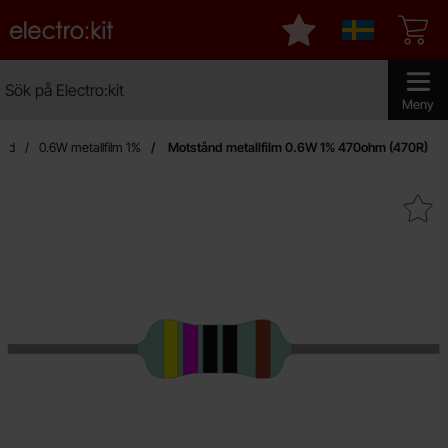
Startsidan för Electro:kit
Mina favoriter
Sverige
Sök
Sök på Electro:kit
Genomför 
Meny
ånd
0.6W metallfilm 1%
Motstånd metallfilm 0.6W 1% 470ohm (470R)
Makera motstånd metallfilm 0.6W 1%