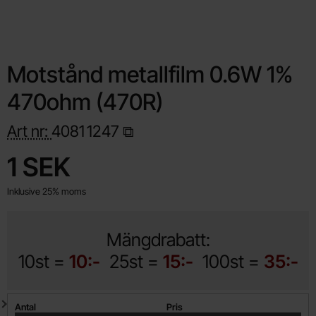
Motstånd metallfilm 0.6W 1%
470ohm (470R)
Art nr:
4081
1247
Handla denna produkt Motstånd metallfilm 0.6W 1% 470ohm (4
pris
1 SEK
Inklusive 25% moms
Mängdrabatt:
10st =
10:-
25st =
15:-
100st =
35:-
Mängdrabatt
Antal
Pris