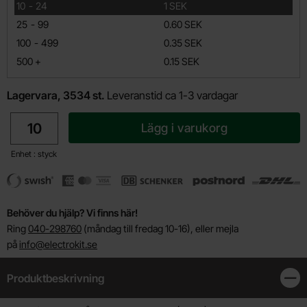
till
10
-
24
1 SEK
till
25
-
99
0.60 SEK
till
100
-
499
0.35 SEK
till
500
+
0.15 SEK
Lagervara, 3534 st.
Leveranstid ca 1-3 vardagar
antal
Lägg i varukorg
Enhet : styck
Behöver du hjälp? Vi finns här!
Ring
040-298760
(måndag till fredag 10-16), eller mejla
på
info@electrokit.se
Produktbeskrivning
Stän