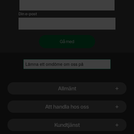
Din e-post
Sidfot Blandad info och länkar
Allmänt
Att handla hos oss
Kundtjänst