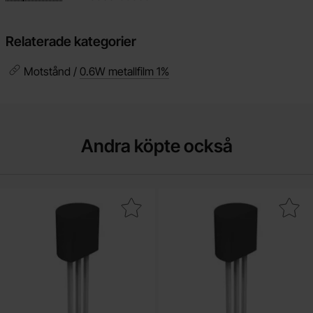
Relaterade kategorier
Motstånd /
0.6W metallfilm 1%
Andra köpte också
Makera 2N3904 TO-92 NPN 50V 200mA som favorit
Makera bC559C TO-92 PNP 30