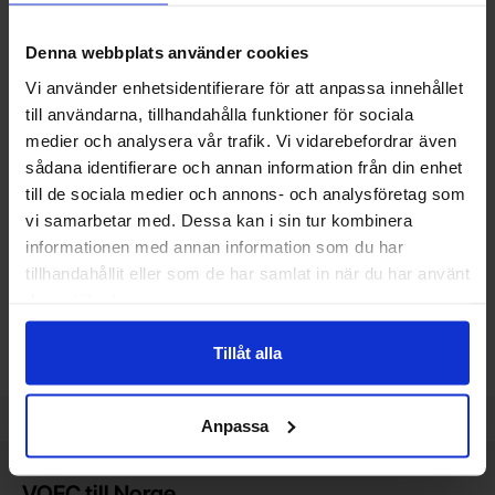
Denna webbplats använder cookies
Vi använder enhetsidentifierare för att anpassa innehållet
till användarna, tillhandahålla funktioner för sociala
medier och analysera vår trafik. Vi vidarebefordrar även
Motstånd metallfilm 0.6W 1%
Motstånd metallfilm 0.6W 1%
sådana identifierare och annan information från din enhet
470ohm (470R)
4.7kohm (4k7)
till de sociala medier och annons- och analysföretag som
vi samarbetar med. Dessa kan i sin tur kombinera
Mängdrabatt
Mängdrabatt
Från
Från
Antal
Pris /st
till
Antal
Pris /st
till
1
-
24
st
1 SEK
1
-
24
st
1 SEK
0.15 SEK
0.15 SEK
till
till
25
-
99
st
0.60 SEK
25
-
99
st
0.60 SEK
informationen med annan information som du har
till
till
100
-
499
st
0.35 SEK
100
-
499
st
0.35 SEK
Inklusive 25% moms
Inklusive 25% moms
tillhandahållit eller som de har samlat in när du har använt
deras tjänster.
Köp
Köp
(
10
st)
(
10
st)
Enhet:
Enhet:
st
st
Tillåt alla
Lagervara, 3559 st
Lagervara, 2632 st
Art. nr
Art. nr
4081
1247
4081
1347
Anpassa
Kort allmän information
VOEC till Norge