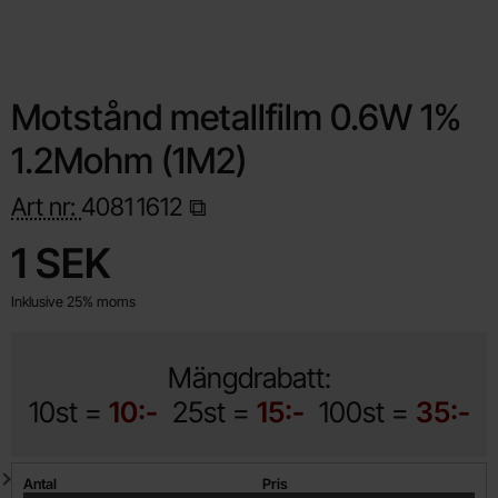
Motstånd metallfilm 0.6W 1%
1.2Mohm (1M2)
Art nr:
4081
1612
Handla denna produkt Motstånd metallfilm 0.6W 1% 1.2Mohm (
pris
1 SEK
Inklusive 25% moms
Mängdrabatt:
10st =
10:-
25st =
15:-
100st =
35:-
Mängdrabatt
Antal
Pris