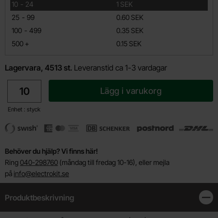
till
10
-
24
1 SEK
till
25
-
99
0.60 SEK
till
100
-
499
0.35 SEK
till
500
+
0.15 SEK
Lagervara, 4513 st.
Leveranstid ca 1-3 vardagar
antal
Lägg i varukorg
Enhet : styck
Behöver du hjälp? Vi finns här!
Ring
040-298760
(måndag till fredag 10-16), eller mejla
på
info@electrokit.se
Produktbeskrivning
Stän