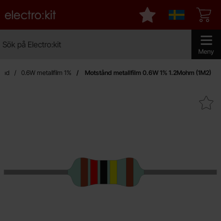
Startsidan för Electro:kit
Mina favoriter
Sverige
Sök
Sök på Electro:kit
Genomför 
Meny
ånd
0.6W metallfilm 1%
Motstånd metallfilm 0.6W 1% 1.2Mohm (1M2)
Makera motstånd metallfilm 0.6W 1%