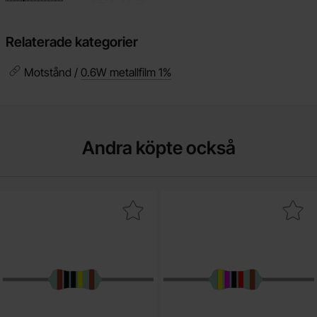
Relaterade kategorier
Motstånd /
0.6W metallfilm 1%
Andra köpte också
era motstånd metallfilm 0.6W 1% 1Mohm (1M) som favorit
Makera motstånd metallfilm 0.6W 1%