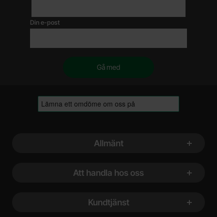
Din e-post
Sidfot Blandad info och länkar
Allmänt
Att handla hos oss
Kundtjänst