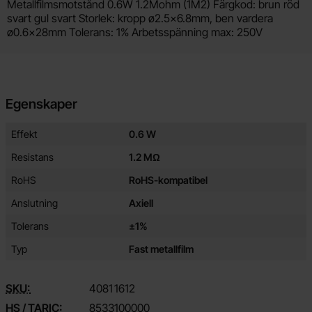
Produktbeskrivning
Metallfilmsmotstånd 0.6W 1.2Mohm (1M2) Färgkod: brun röd
svart gul svart Storlek: kropp ø2.5x6.8mm, ben vardera
ø0.6x28mm Tolerans: 1% Arbetsspänning max: 250V
Egenskaper
Egenskaper/attribut för denna produkt
Attribut
Värde
Effekt
0.6 W
Resistans
1.2 MΩ
RoHS
RoHS-kompatibel
Anslutning
Axiell
Tolerans
±1%
Typ
Fast metallfilm
SKU:
4081
1612
HS / TARIC:
8533100000