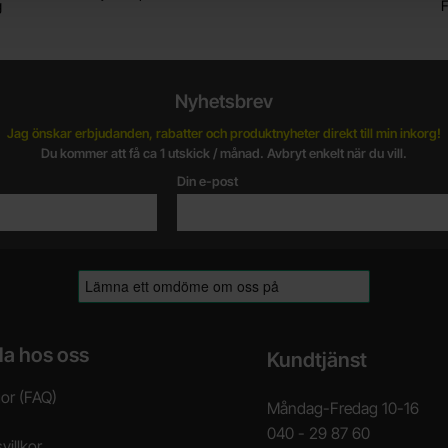
g
F
Nyhetsbrev
Jag önskar erbjudanden, rabatter och produktnyheter direkt till min inkorg!
Du kommer att få ca 1 utskick / månad. Avbryt enkelt när du vill.
Din e-post
la hos oss
Kundtjänst
gor (FAQ)
Måndag-Fredag 10-16
040 - 29 87 60
villkor