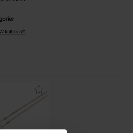
gorier
W kolfilm 5%
m favorit
ra lED 10mm röd klar 4500mcd som favorit