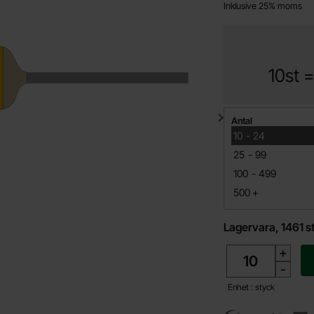
Inklusive 25% moms
10st 
Mängdrabatt
Antal
till
10
-
24
till
25
-
99
till
100
-
499
till
500
+
Lagervara, 1461 s
antal
+
-
Enhet : styck