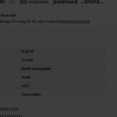
 finns här!
ndag till fredag 10-16), eller mejla på
info@electrokit.se
ör denna produkt
0.25 W
3.9 kΩ
RoHS-kompatibel
Axiell
±5%
Fast kolfilm
4081
0339
8533100000