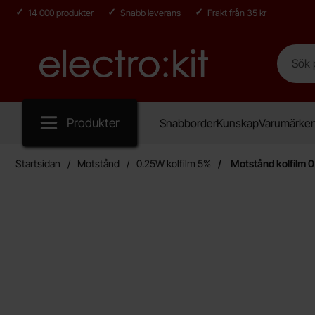
14 000 produkter
Snabb leverans
Frakt från 35 kr
Sök
Sök på E
Startsidan för Electro:kit
Produkter
Snabborder
Kunskap
Varumärke
Startsidan
Motstånd
0.25W kolfilm 5%
Motstånd kolfilm 