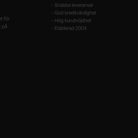
- Snabba leveranser
- God kreditvärdighet
t för
- Hög kundnöjdhet
k på
- Etablerad 2004