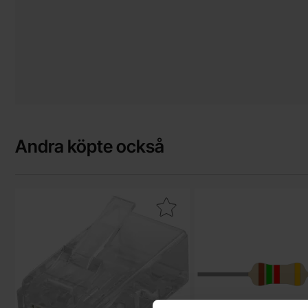
Andra köpte också
Makera nätverkskontakt RJ45 Cat6 UTP som favorit
Makera motstånd kol