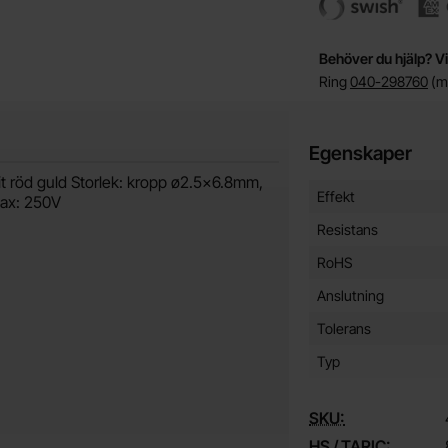
Behöver du hjälp? Vi
Ring
040-298760
(må
Egenskaper
t röd guld Storlek: kropp ø2.5x6.8mm,
Egenskaper/attribut f
Attribut
Värde
Effekt
ax: 250V
Resistans
RoHS
Anslutning
Tolerans
Typ
SKU:
HS / TARIC: