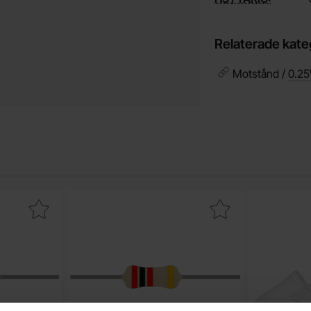
Relaterade kate
Motstånd /
0.25
film 0.25W 1.5kohm (1k5) som favorit
Makera motstånd kolfilm 0.25W 2kohm (2k0) so
Make