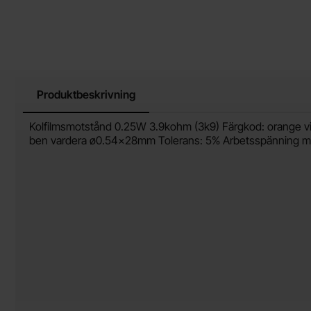
Produktbeskrivning
Produktbeskrivning
Kolfilmsmotstånd 0.25W 3.9kohm (3k9) Färgkod: orange vi
ben vardera ø0.54x28mm Tolerans: 5% Arbetsspänning m