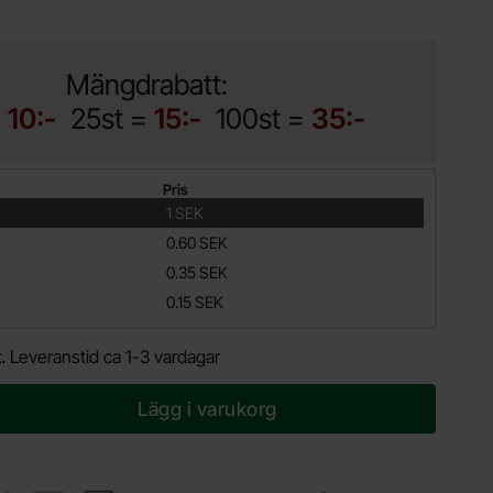
Mängdrabatt:
=
10:-
25st =
15:-
100st =
35:-
Pris
1 SEK
0.60 SEK
0.35 SEK
0.15 SEK
t.
Leveranstid ca 1-3 vardagar
Lägg i varukorg