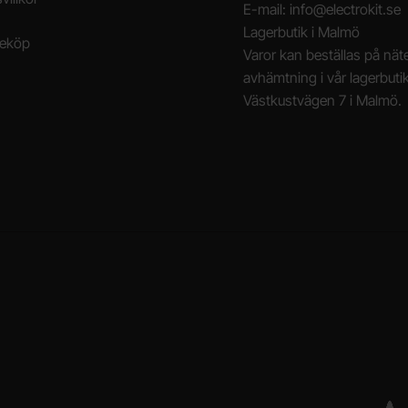
E-mail: info@electrokit.se
Lagerbutik i Malmö
neköp
Varor kan beställas på näte
avhämtning i vår lagerbuti
Västkustvägen 7 i Malmö.