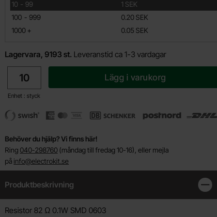
till
10
-
99
1 SEK
till
100
-
999
0.20 SEK
till
1000
+
0.05 SEK
Lagervara, 9193 st.
Leveranstid ca 1-3 vardagar
antal
Lägg i varukorg
Enhet : styck
Behöver du hjälp? Vi finns här!
Ring
040-298760
(måndag till fredag 10-16), eller mejla
på
info@electrokit.se
Produktbeskrivning
Stän
Produktbeskrivning
Resistor 82 Ω 0.1W SMD 0603