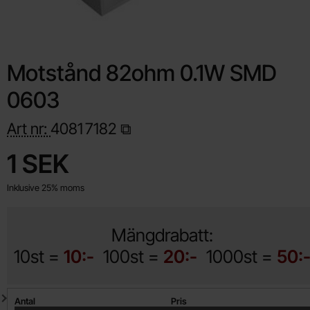
Motstånd 82ohm 0.1W SMD
0603
Art nr:
4081
7182
Handla denna produkt Motstånd 82ohm 0.1W SMD 0603
pris
1 SEK
Inklusive 25% moms
Mängdrabatt:
10st =
10:-
100st =
20:-
1000st =
50:
Mängdrabatt
Antal
Pris