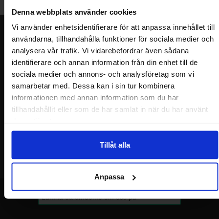
Denna webbplats använder cookies
Vi använder enhetsidentifierare för att anpassa innehållet till
Nyhetsbrev
användarna, tillhandahålla funktioner för sociala medier och
analysera vår trafik. Vi vidarebefordrar även sådana
Jag önskar erbjudanden, rabatter och produktnyheter direkt till min
inkorg!
identifierare och annan information från din enhet till de
Du kommer att få ca 1 utskick / månad. Avbryt enkelt när du vill.
sociala medier och annons- och analysföretag som vi
Ditt namn
samarbetar med. Dessa kan i sin tur kombinera
informationen med annan information som du har
tillhandahållit eller som de har samlat in när du har använt
Din e-post
deras tjänster.
Tillåt alla
Anpassa