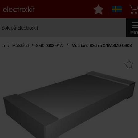
Startsidan för Electro:kit
Mina favoriter
Sverige
Sök
Sök på Electro:kit
Genomf
Men
dan
Motstånd
SMD 0603 0.1W
Motstånd 82ohm 0.1W SMD 0603
Makera motstånd 82ohm 0.1W 