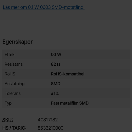
Läs mer om 0.1 W 0603 SMD-motstånd.
Egenskaper
Egenskaper/attribut för denna produkt
Attribut
Värde
Effekt
0.1 W
Resistans
82 Ω
RoHS
RoHS-kompatibel
Anslutning
SMD
Tolerans
±1%
Typ
Fast metallfilm SMD
SKU:
4081
7182
HS / TARIC:
8533210000