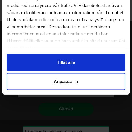
Välkommen till vår nya lagerbutik i Malmö. Öppettider: vardagar
medier och analysera vår trafik. Vi vidarebefordrar även
10-17. För snabbare service, gör en förbeställning.
sådana identifierare och annan information från din enhet
till de sociala medier och annons- och analysföretag som
vi samarbetar med. Dessa kan i sin tur kombinera
Nyhetsbrev
informationen med annan information som du har
tillhandahållit eller som de har samlat in när du har använt
Jag önskar erbjudanden, rabatter och produktnyheter direkt till min
deras tjänster.
inkorg!
Du kommer att få ca 1 utskick / månad. Avbryt enkelt när du vill.
Tillåt alla
Ditt namn
Anpassa
Din e-post