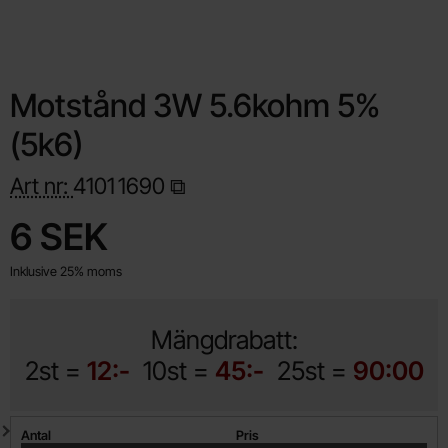
Motstånd 3W 5.6kohm 5%
(5k6)
Art nr:
4101
1690
Handla denna produkt Motstånd 3W 5.6kohm 5% (5k6)
pris
6 SEK
Inklusive 25% moms
Mängdrabatt:
2st =
12:-
10st =
45:-
25st =
90:00
Mängdrabatt
Antal
Pris