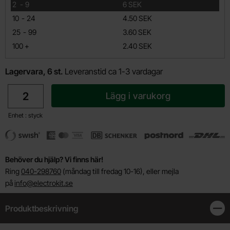
till
2
-
9
6 SEK
till
10
-
24
4.50 SEK
till
25
-
99
3.60 SEK
till
100
+
2.40 SEK
Lagervara, 6 st.
Leveranstid ca 1-3 vardagar
antal
Lägg i varukorg
Enhet : styck
Behöver du hjälp? Vi finns här!
Ring
040-298760
(måndag till fredag 10-16), eller mejla
på
info@electrokit.se
Produktbeskrivning
Stän