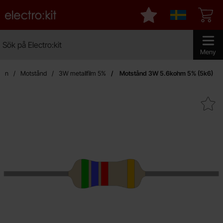
Startsidan för Electro:kit
Mina favoriter
Sverige
Sök
Sök på Electro:kit
Genomför 
Meny
idan
Motstånd
3W metallfilm 5%
Motstånd 3W 5.6kohm 5% (5k6)
Makera motstånd 3W 5.6kohm 