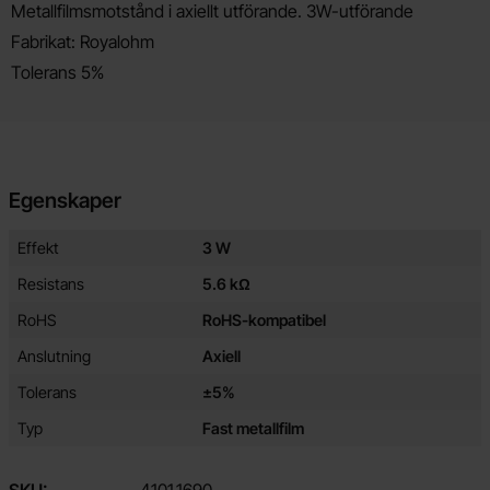
Produktbeskrivning
Metallfilmsmotstånd i axiellt utförande. 3W-utförande
Fabrikat: Royalohm
Tolerans 5%
Egenskaper
Egenskaper/attribut för denna produkt
Attribut
Värde
Effekt
3 W
Resistans
5.6 kΩ
RoHS
RoHS-kompatibel
Anslutning
Axiell
Tolerans
±5%
Typ
Fast metallfilm