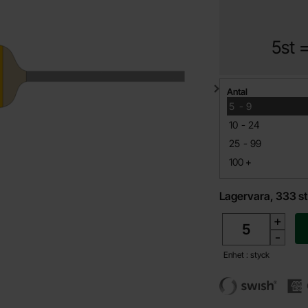
5st 
Mängdrabatt
Antal
till
5
-
9
till
10
-
24
till
25
-
99
till
100
+
Lagervara, 333 st
antal
+
-
Enhet : styck