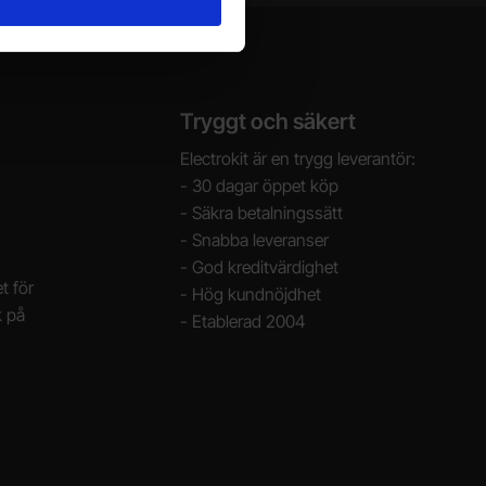
Tryggt och säkert
Electrokit är en trygg leverantör:
- 30 dagar öppet köp
- Säkra betalningssätt
- Snabba leveranser
- God kreditvärdighet
t för
- Hög kundnöjdhet
k på
- Etablerad 2004