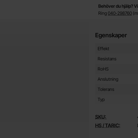
Behöver du hjälp? Vi
Ring
040-298760
(må
Egenskaper
Egenskaper/attribut f
Attribut
Värde
Effekt
Resistans
RoHS
Anslutning
Tolerans
Typ
SKU:
HS / TARIC: