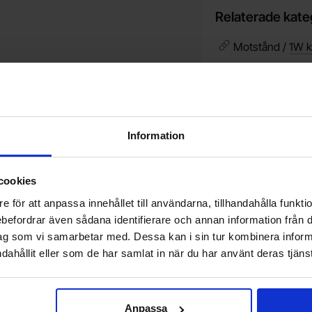
Relaterade kate
Motstånd /
1W k
Vill du jobba på Electrokit?
V
Information
Läs mer om att jobba på electrokit
g
F
cookies
e för att anpassa innehållet till användarna, tillhandahålla funkt
Nyhetsbrev
rebefordrar även sådana identifierare och annan information från di
Jag önskar erbjudanden, rabatter och produktnyheter direkt till min inkorg!
ag som vi samarbetar med. Dessa kan i sin tur kombinera info
Du kommer att få ca 1 utskick / månad. Avbryt enkelt när du vill.
dahållit eller som de har samlat in när du har använt deras tjänst
Din e-post
Anpassa