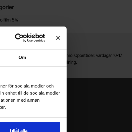
gorier
olfilm 5%
Lagerbutik i Malmö
älkommen till vår nya lagerbutik i Malmö. Öppettider: vardagar 10-17.
Om
ör snabbare service, gör en förbeställning.
ioner för sociala medier och
n enhet till de sociala medier
rmationen med annan
er.
Tillåt alla