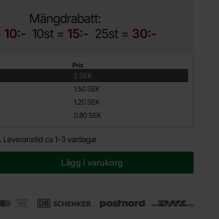
Mängdrabatt:
=
10:-
10st =
15:-
25st =
30:-
Pris
2 SEK
1.50 SEK
1.20 SEK
0.80 SEK
.
Leveranstid ca 1-3 vardagar
Lägg i varukorg