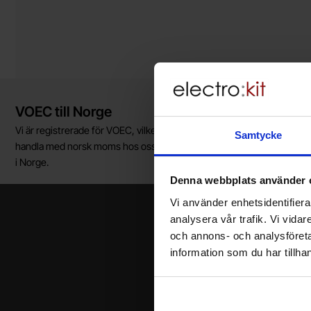
Kort allmän information
VOEC till Norge
Vi är registrerade för VOEC, vilket innebär at våra norska kunder kan
Samtycke
handla med norsk moms hos oss, och slipper avgifter för införtullnin
i Norge.
Denna webbplats använder 
Vi använder enhetsidentifierar
analysera vår trafik. Vi vida
och annons- och analysföret
information som du har tillhan
Ditt namn