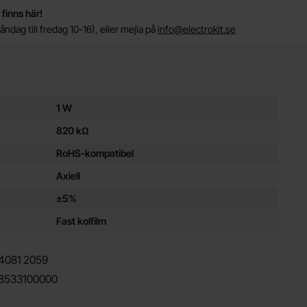
 finns här!
ndag till fredag 10-16), eller mejla på
info@electrokit.se
ör denna produkt
1 W
820 kΩ
RoHS-kompatibel
Axiell
±5%
Fast kolfilm
4081
2059
8533100000