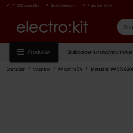
14 000 produkter
Snabb leverans
Frakt från 35 kr
Sök
Sök på E
Startsidan för Electro:kit
Produkter
Snabborder
Kunskap
Varumärke
Startsidan
Motstånd
1W kolfilm 5%
Motstånd 1W 5% 820