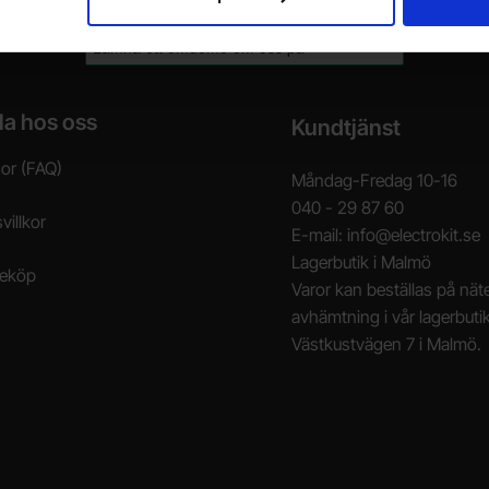
la hos oss
Kundtjänst
gor (FAQ)
Måndag-Fredag 10-16
040 - 29 87 60
villkor
E-mail: info@electrokit.se
Lagerbutik i Malmö
neköp
Varor kan beställas på näte
avhämtning i vår lagerbuti
Västkustvägen 7 i Malmö.