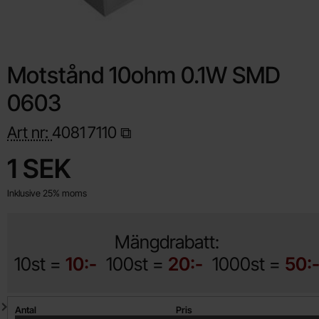
Motstånd 10ohm 0.1W SMD
0603
Art nr:
4081
7110
Handla denna produkt Motstånd 10ohm 0.1W SMD 0603
pris
1 SEK
Inklusive 25% moms
Mängdrabatt:
10st =
10:-
100st =
20:-
1000st =
50:
Mängdrabatt
Antal
Pris