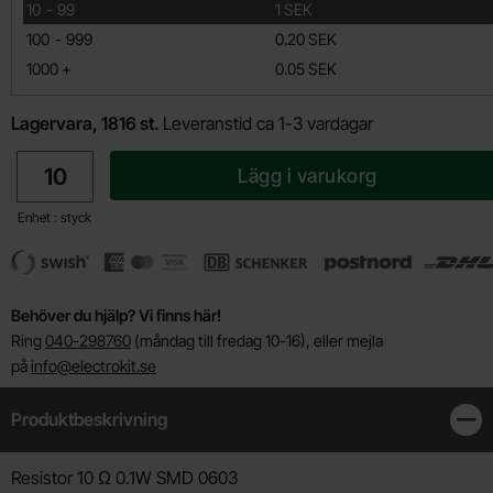
till
10
-
99
1 SEK
till
100
-
999
0.20 SEK
till
1000
+
0.05 SEK
Lagervara, 1816 st.
Leveranstid ca 1-3 vardagar
antal
Lägg i varukorg
Enhet : styck
Behöver du hjälp? Vi finns här!
Ring
040-298760
(måndag till fredag 10-16), eller mejla
på
info@electrokit.se
Produktbeskrivning
Stän
Produktbeskrivning
Resistor 10 Ω 0.1W SMD 0603