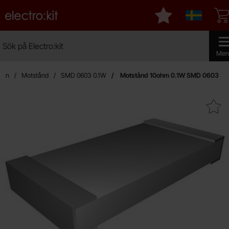
Startsidan för Electro:kit
Mina favoriter
Sverige
Sök
Sök på Electro:kit
Genomf
Men
idan
Motstånd
SMD 0603 0.1W
Motstånd 10ohm 0.1W SMD 0603
Makera motstånd 10ohm 0.1W 