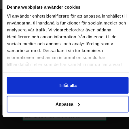
Denna webbplats använder cookies
Vi använder enhetsidentifierare för att anpassa innehållet till
Nyhetsbrev
användarna, tillhandahålla funktioner för sociala medier och
analysera vår trafik. Vi vidarebefordrar även sådana
Jag önskar erbjudanden, rabatter och produktnyheter direkt till min
inkorg!
identifierare och annan information från din enhet till de
Du kommer att få ca 1 utskick / månad. Avbryt enkelt när du vill.
sociala medier och annons- och analysföretag som vi
Ditt namn
samarbetar med. Dessa kan i sin tur kombinera
informationen med annan information som du har
tillhandahållit eller som de har samlat in när du har använt
Din e-post
deras tjänster.
Tillåt alla
Anpassa