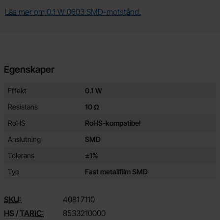
Läs mer om 0.1 W 0603 SMD-motstånd.
Egenskaper
Egenskaper/attribut för denna produkt
Attribut
Värde
Effekt
0.1 W
Resistans
10 Ω
RoHS
RoHS-kompatibel
Anslutning
SMD
Tolerans
±1%
Typ
Fast metallfilm SMD
SKU:
4081
7110
HS / TARIC:
8533210000