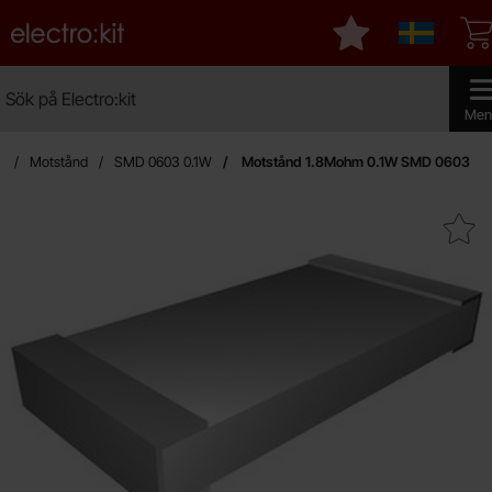
Startsidan för Electro:kit
Mina favoriter
Sverige
Sök
Sök på Electro:kit
Genomf
Men
n
Motstånd
SMD 0603 0.1W
Motstånd 1.8Mohm 0.1W SMD 0603
Makera motstånd 1.8Mohm 0.1W