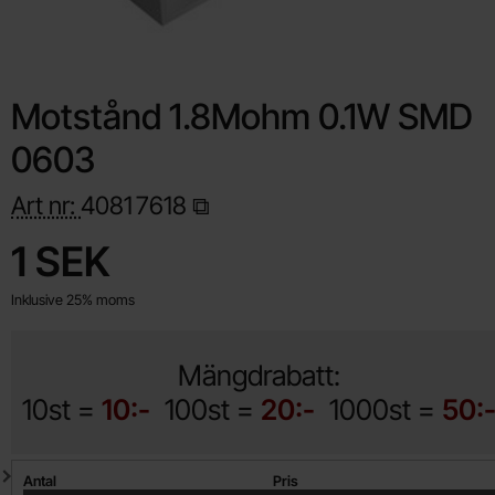
Motstånd 1.8Mohm 0.1W SMD
0603
Art nr:
4081
7618
Handla denna produkt Motstånd 1.8Mohm 0.1W SMD 0603
pris
1 SEK
Inklusive 25% moms
Mängdrabatt:
10st =
10:-
100st =
20:-
1000st =
50:
Mängdrabatt
Antal
Pris