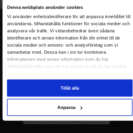
Denna webbplats använder cookies
Vi använder enhetsidentifierare för att anpassa innehållet till
Nyhetsbrev
användarna, tillhandahålla funktioner för sociala medier och
analysera vår trafik. Vi vidarebefordrar även sådana
Jag önskar erbjudanden, rabatter och produktnyheter direkt till min
inkorg!
identifierare och annan information från din enhet till de
Du kommer att få ca 1 utskick / månad. Avbryt enkelt när du vill.
sociala medier och annons- och analysföretag som vi
Ditt namn
samarbetar med. Dessa kan i sin tur kombinera
informationen med annan information som du har
tillhandahållit eller som de har samlat in när du har använt
Din e-post
deras tjänster.
Tillåt alla
Anpassa