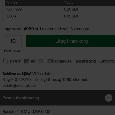
till
10
-
99
1 SEK
till
100
-
999
0.20 SEK
till
1000
+
0.05 SEK
Lagervara, 4980 st.
Leveranstid ca 1-3 vardagar
antal
Lägg i varukorg
Enhet : styck
Behöver du hjälp? Vi finns här!
Ring
040-298760
(måndag till fredag 10-16), eller mejla
på
info@electrokit.se
Produktbeskrivning
Stän
Produktbeskrivning
Resistor 1.8 MΩ 0.1W 0603