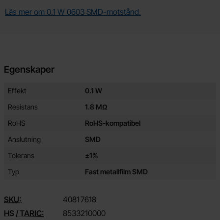
Läs mer om 0.1 W 0603 SMD-motstånd.
Egenskaper
Egenskaper/attribut för denna produkt
Attribut
Värde
Effekt
0.1 W
Resistans
1.8 MΩ
RoHS
RoHS-kompatibel
Anslutning
SMD
Tolerans
±1%
Typ
Fast metallfilm SMD
SKU:
4081
7618
HS / TARIC:
8533210000