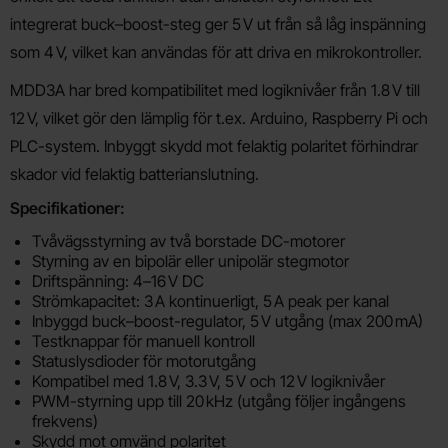
integrerat buck–boost-steg ger 5 V ut från så låg inspänning
som 4 V, vilket kan användas för att driva en mikrokontroller.
MDD3A har bred kompatibilitet med logiknivåer från 1.8 V till
12 V, vilket gör den lämplig för t.ex. Arduino, Raspberry Pi och
PLC-system. Inbyggt skydd mot felaktig polaritet förhindrar
skador vid felaktig batterianslutning.
Specifikationer:
Tvåvägsstyrning av två borstade DC-motorer
Styrning av en bipolär eller unipolär stegmotor
Driftspänning: 4–16 V DC
Strömkapacitet: 3 A kontinuerligt, 5 A peak per kanal
Inbyggd buck–boost-regulator, 5 V utgång (max 200 mA)
Testknappar för manuell kontroll
Statuslysdioder för motorutgång
Kompatibel med 1.8 V, 3.3 V, 5 V och 12 V logiknivåer
PWM-styrning upp till 20 kHz (utgång följer ingångens
frekvens)
Skydd mot omvänd polaritet