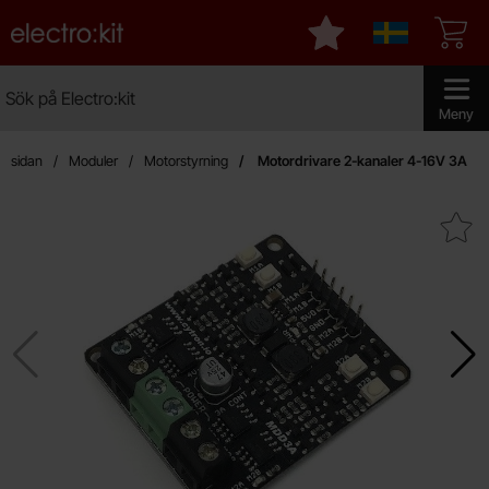
Startsidan för Electro:kit
Mina favoriter
Sverige
Sök
Sök på Electro:kit
Genomför 
Meny
rtsidan
Moduler
Motorstyrning
Motordrivare 2-kanaler 4-16V 3A
Makera motordrivare 2-kanaler