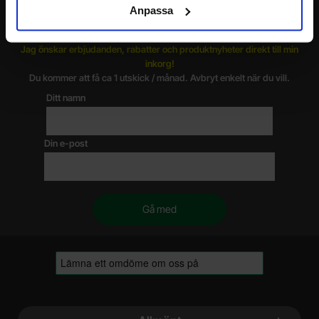
Anpassa
Nyhetsbrev
Jag önskar erbjudanden, rabatter och produktnyheter direkt till min
inkorg!
Du kommer att få ca 1 utskick / månad. Avbryt enkelt när du vill.
Ditt namn
Din e-post
Sidfot Blandad info och länkar