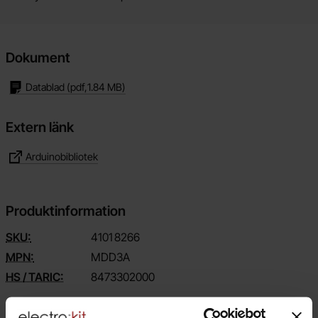
Dokument
Datablad
(pdf,
1.84 MB
)
Extern länk
Arduinobibliotek
Produktinformation
SKU:
4101
8266
MPN:
MDD3A
HS / TARIC:
8473302000