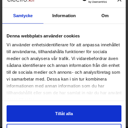
Relaterade kategorier
Samtycke
Information
Om
Moduler /
Motorstyrning
Denna webbplats använder cookies
Kort allmän information
VOEC till Norge
Vi använder enhetsidentifierare för att anpassa innehållet
till användarna, tillhandahålla funktioner för sociala
Vi är registrerade för VOEC, vilket innebär at våra norska kunder
kan handla med norsk moms hos oss, och slipper avgifter för
medier och analysera vår trafik. Vi vidarebefordrar även
införtullning i Norge.
sådana identifierare och annan information från din enhet
till de sociala medier och annons- och analysföretag som
Vill du jobba på Electrokit?
vi samarbetar med. Dessa kan i sin tur kombinera
informationen med annan information som du har
Läs mer om att jobba på electrokit
tillhandahållit eller som de har samlat in när du har använt
deras tjänster.
Lagerbutik i Malmö
Välkommen till vår nya lagerbutik i Malmö. Öppettider: vardagar
Tillåt alla
10-17. För snabbare service, gör en förbeställning.