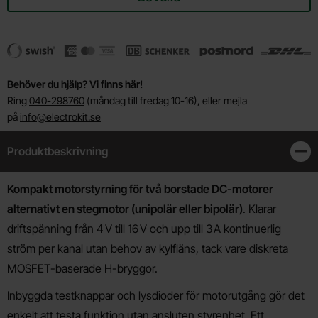
Behöver du hjälp? Vi finns här!
Ring
040-298760
(måndag till fredag 10-16), eller mejla
på
info@electrokit.se
Produktbeskrivning
Stän
Produktbeskrivning
Kompakt motorstyrning för två borstade DC-motorer
alternativt en stegmotor (unipolär eller bipolär)
. Klarar
driftspänning från 4 V till 16 V och upp till 3 A kontinuerlig
ström per kanal utan behov av kylfläns, tack vare diskreta
MOSFET-baserade H-bryggor.
Inbyggda testknappar och lysdioder för motorutgång gör det
enkelt att testa funktion utan ansluten styrenhet. Ett