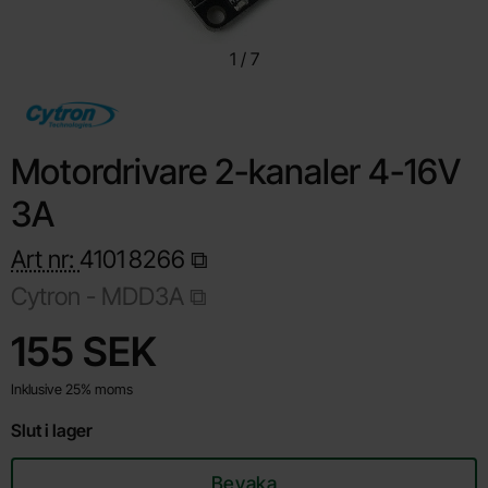
1
/
7
Motordrivare 2-kanaler 4-16V
3A
Art nr:
4101
8266
Cytron -
MDD3A
Handla denna produkt Motordrivare 2-kanaler 4-16V 3A
pris
155 SEK
Inklusive 25% moms
Slut i lager
Bevaka