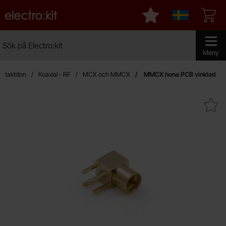
Startsidan för Electro:kit
Mina favoriter
Sverige
Sök
Sök på Electro:kit
Genomför 
Meny
ontaktdon
Koaxial - RF
MCX och MMCX
MMCX hona PCB vinklad
Makera mMCX hona PCB vi