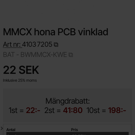
MMCX hona PCB vinklad
Art nr:
4103
7205
BAT - BWMMCX-KWE
Handla denna produkt MMCX hona PCB vinklad
pris
22 SEK
Inklusive 25% moms
Mängdrabatt:
1st =
22:-
2st =
41:80
10st =
198:-
Mängdrabatt
Antal
Pris