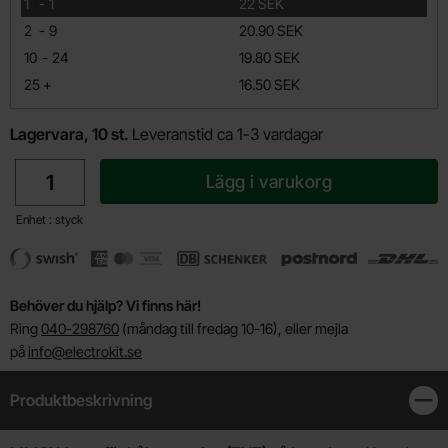
till
1
-
1
22 SEK
till
2
-
9
20.90 SEK
till
10
-
24
19.80 SEK
till
25
+
16.50 SEK
Lagervara, 10 st.
Leveranstid ca 1-3 vardagar
antal
Lägg i varukorg
Enhet : styck
Behöver du hjälp? Vi finns här!
Ring
040-298760
(måndag till fredag 10-16), eller mejla
på
info@electrokit.se
Produktbeskrivning
Stän