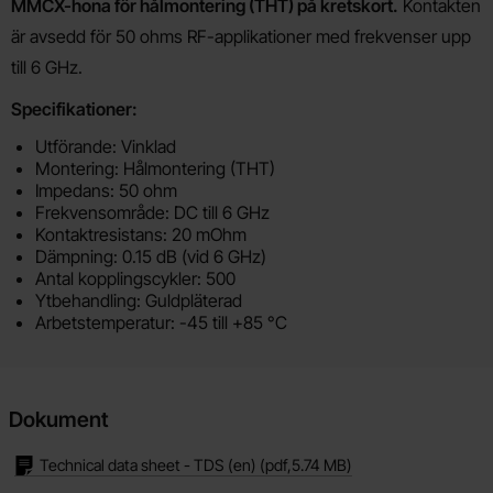
Produktbeskrivning
MMCX-hona för hålmontering (THT) på kretskort.
Kontakten
är avsedd för 50 ohms RF-applikationer med frekvenser upp
till 6 GHz.
Specifikationer:
Utförande: Vinklad
Montering: Hålmontering (THT)
Impedans: 50 ohm
Frekvensområde: DC till 6 GHz
Kontaktresistans: 20 mOhm
Dämpning: 0.15 dB (vid 6 GHz)
Antal kopplingscykler: 500
Ytbehandling: Guldpläterad
Arbetstemperatur: -45 till +85 °C
Dokument
Technical data sheet - TDS (en)
(pdf,
5.74 MB
)