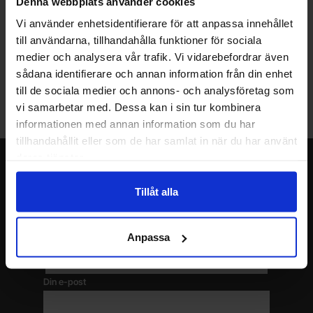
Denna webbplats använder cookies
Vill du jobba på Electrokit?
Vi använder enhetsidentifierare för att anpassa innehållet
Läs mer om att jobba på electrokit
till användarna, tillhandahålla funktioner för sociala
medier och analysera vår trafik. Vi vidarebefordrar även
sådana identifierare och annan information från din enhet
Lagerbutik i Malmö
till de sociala medier och annons- och analysföretag som
Välkommen till vår nya lagerbutik i Malmö. Öppettider: vardagar
vi samarbetar med. Dessa kan i sin tur kombinera
10-17. För snabbare service, gör en förbeställning.
informationen med annan information som du har
tillhandahållit eller som de har samlat in när du har använt
deras tjänster.
Nyhetsbrev
Jag önskar erbjudanden, rabatter och produktnyheter direkt till min
Tillåt alla
inkorg!
Du kommer att få ca 1 utskick / månad. Avbryt enkelt när du vill.
Anpassa
Ditt namn
Din e-post