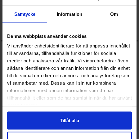
ra motstånd metallfilm 0.6W 1% 200ohm (200R) som favorit
Makera motstånd metallfilm 0.6W 1%
Samtycke
Information
Om
Denna webbplats använder cookies
Vi använder enhetsidentifierare för att anpassa innehållet
till användarna, tillhandahålla funktioner för sociala
medier och analysera vår trafik. Vi vidarebefordrar även
sådana identifierare och annan information från din enhet
till de sociala medier och annons- och analysföretag som
vi samarbetar med. Dessa kan i sin tur kombinera
Motstånd metallfilm 0.6W 1%
Motstånd metallfilm 0.6W 1%
informationen med annan information som du har
200ohm (200R)
560ohm (560R)
tillhandahållit eller som de har samlat in när du har använt
Mängdrabatt
Mängdrabatt
deras tjänster.
Från
Från
Antal
Pris /st
till
Antal
Pris /st
till
1
-
24
st
1 SEK
1
-
24
st
1 SEK
0.15 SEK
0.15 SEK
till
till
25
-
99
st
0.60 SEK
25
-
99
st
0.60 SEK
till
till
100
-
499
st
0.35 SEK
100
-
499
st
0.35 SEK
Inklusive 25% moms
Inklusive 25% moms
Tillåt alla
Köp
Köp
(
10
st)
(
10
st)
Enhet:
Enhet:
st
st