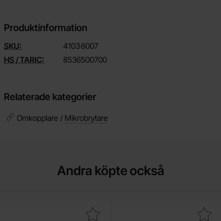
Produktinformation
SKU:
4103
6007
HS / TARIC:
8536500700
Relaterade kategorier
Omkopplare /
Mikrobrytare
Andra köpte också
ra motstånd metallfilm 0.6W 1% 330ohm (330R) som favorit
Makera motstånd metallfilm 0.6W 1%