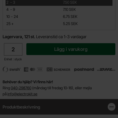
till
2
-
3
7.50 SEK
till
4
-
9
7.10 SEK
till
10
-
24
6.75 SEK
till
25
+
5.25 SEK
Lagervara, 121 st.
Leveranstid ca 1-3 vardagar
antal
Lägg i varukorg
Enhet : styck
Behöver du hjälp? Vi finns här!
Ring
040-298760
(måndag till fredag 10-16), eller mejla
på
info@electrokit.se
Produktbeskrivning
Stän