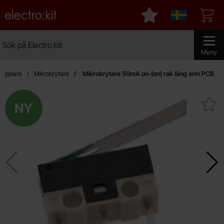
Startsidan för Electro:kit
Mina favoriter
Sverige
Sök
Sök på Electro:kit
Genomför 
Meny
opplare
Mikrobrytare
Mikrobrytare 50mA on-(on) rak lång arm PCB
Ny
Makera mikrobrytare 50mA on-(on) r