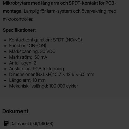
Produktbeskrivning
Mikrobrytare med lång arm och SPDT-kontakt för PCB-
montage.
Lämplig för larm-system och övervakning med
mikrokontroller.
Specifikationer:
Kontaktkonfiguration: SPDT (NO/NC)
Funktion: ON-(ON)
Märkspänning: 30 VDC
Märkström: 50 mA
Antal lägen: 2
Anslutning: PCB för lödning
Dimensioner (B×L×H): 5.7 x 12.6 x 6.5 mm
Längd arm: 18 mm
Mekanisk livslängd: 100 000 cykler
Dokument
Datasheet
(pdf,
1.98 MB
)