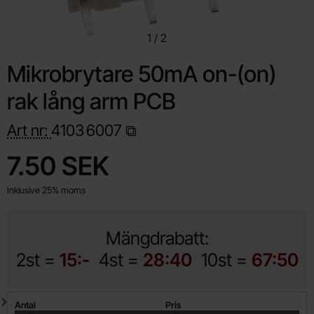
1
/
2
Mikrobrytare 50mA on-(on)
rak lång arm PCB
Art nr:
4103
6007
Handla denna produkt Mikrobrytare 50mA on-(on) rak lång ar
pris
7.50 SEK
Inklusive 25% moms
Mängdrabatt:
2st =
15:-
4st =
28:40
10st =
67:50
Mängdrabatt
Antal
Pris