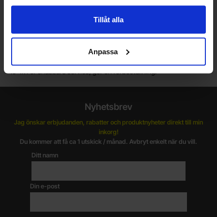
Vill du jobba på Electrokit?
Läs mer om att jobba på electrokit
Tillåt alla
Lagerbutik i Malmö
Anpassa
Välkommen till vår nya lagerbutik i Malmö. Öppettider: vardagar
10-17. För snabbare service, gör en förbeställning.
Nyhetsbrev
Jag önskar erbjudanden, rabatter och produktnyheter direkt till min
inkorg!
Du kommer att få ca 1 utskick / månad. Avbryt enkelt när du vill.
Ditt namn
Din e-post