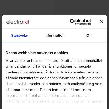
LiPo Shim adapter
Pimoroni - PIM185
Samtycke
Information
Om
149 SEK
Inklusive 25% moms
Köp
Denna webbplats använder cookies
Enhet:
st
Vi använder enhetsidentifierare för att anpassa innehållet
Lagervara, 3 st
till användarna, tillhandahålla funktioner för sociala
Art. nr
4101
5555
medier och analysera vår trafik. Vi vidarebefordrar även
Kort allmän information
sådana identifierare och annan information från din enhet
VOEC till Norge
till de sociala medier och annons- och analysföretag som
Vi är registrerade för VOEC, vilket innebär at våra norska kunder
vi samarbetar med. Dessa kan i sin tur kombinera
kan handla med norsk moms hos oss, och slipper avgifter för
informationen med annan information som du har
införtullning i Norge.
tillhandahållit eller som de har samlat in när du har använt
deras tjänster.