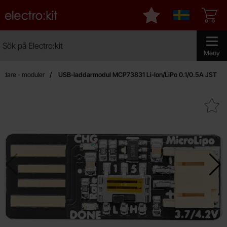
Startsidan för Electro:kit
Mina favoriter
Sverige
Sök
Sök på Electro:kit
Genomför 
Meny
ddare - moduler
USB-laddarmodul MCP73831 Li-Ion/LiPo 0.1/0.5A JST
Makera uSB-laddarmodul MCP73831 Li-Ion