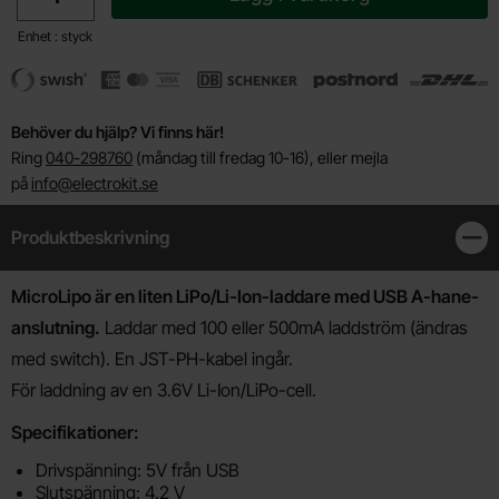
Enhet : styck
Behöver du hjälp? Vi finns här!
Ring
040-298760
(måndag till fredag 10-16), eller mejla
på
info@electrokit.se
Produktbeskrivning
Stän
Produktbeskrivning
MicroLipo är en liten LiPo/Li-Ion-laddare med USB A-hane-
anslutning.
Laddar med 100 eller 500mA laddström (ändras
med switch). En JST-PH-kabel ingår.
För laddning av en 3.6V Li-Ion/LiPo-cell.
Specifikationer:
Drivspänning: 5V från USB
Slutspänning: 4.2 V