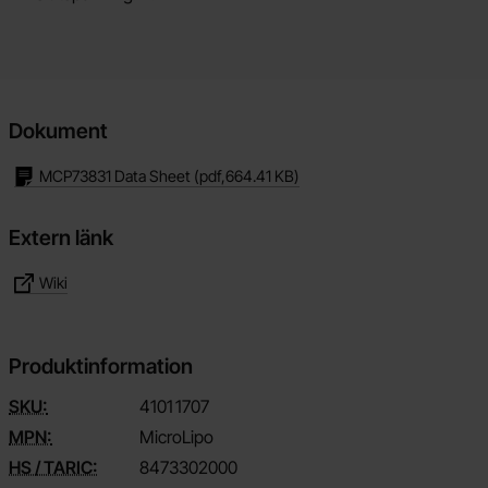
Dokument
MCP73831 Data Sheet
(pdf,
664.41 KB
)
Extern länk
Wiki
Produktinformation
SKU:
4101
1707
MPN:
MicroLipo
HS / TARIC:
8473302000