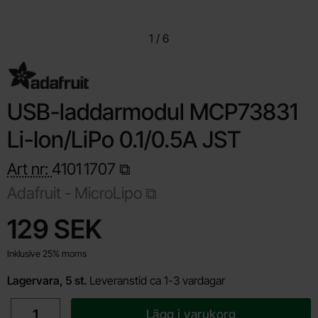
1
/
6
USB-laddarmodul MCP73831
Li-Ion/LiPo 0.1/0.5A JST
Art nr:
4101
1707
Adafruit -
MicroLipo
Handla denna produkt USB-laddarmodul MCP73831 Li-Ion/LiPo 
pris
129 SEK
Inklusive 25% moms
Lagervara, 5 st.
Leveranstid ca 1-3 vardagar
antal
Lägg i varukorg