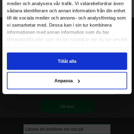
Välkommen till vår nya lagerbutik i Malmö. Öppettider: vardagar
medier och analysera vår trafik. Vi vidarebefordrar även
10-17. För snabbare service, gör en förbeställning.
sådana identifierare och annan information från din enhet
till de sociala medier och annons- och analysföretag som
vi samarbetar med. Dessa kan i sin tur kombinera
Nyhetsbrev
informationen med annan information som du har
tillhandahållit eller som de har samlat in när du har använt
Jag önskar erbjudanden, rabatter och produktnyheter direkt till min
inkorg!
deras tjänster.
Du kommer att få ca 1 utskick / månad. Avbryt enkelt när du vill.
Ditt namn
Tillåt alla
Din e-post
Anpassa