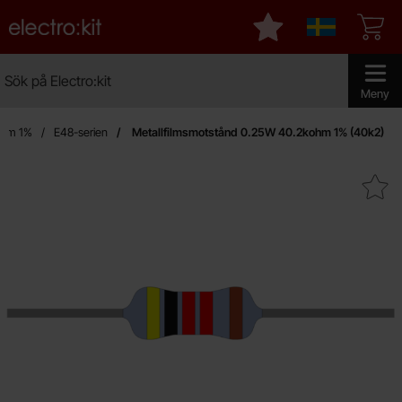
Startsidan för Electro:kit
Mina favoriter
Sverige
Sök
Sök på Electro:kit
Genomför 
Meny
film 1%
E48-serien
Metallfilmsmotstånd 0.25W 40.2kohm 1% (40k2)
Makera metallfilmsmotstånd 0.25W 40