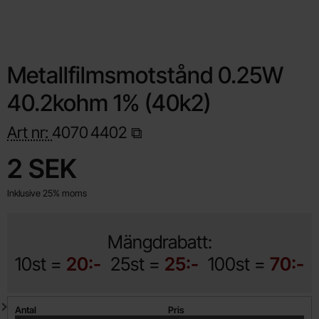
Metallfilmsmotstånd 0.25W
40.2kohm 1% (40k2)
Art nr:
4070
4402
Handla denna produkt Metallfilmsmotstånd 0.25W 40.2kohm 1
pris
2 SEK
Inklusive 25% moms
Mängdrabatt:
10st =
20:-
25st =
25:-
100st =
70:-
Mängdrabatt
Antal
Pris