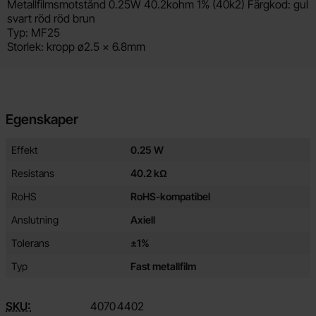
Produktbeskrivning
Metallfilmsmotstånd 0.25W 40.2kohm 1% (40k2) Färgkod: gul
svart röd röd brun
Typ: MF25
Storlek: kropp ø2.5 x 6.8mm
Egenskaper
Egenskaper/attribut för denna produkt
Attribut
Värde
Effekt
0.25 W
Resistans
40.2 kΩ
RoHS
RoHS-kompatibel
Anslutning
Axiell
Tolerans
±1%
Typ
Fast metallfilm
SKU:
4070
4402