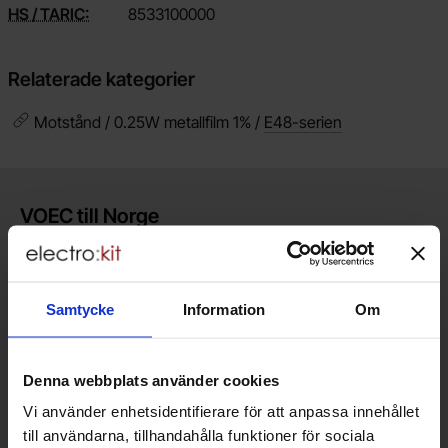
HS / TARIC:
8533100000
Relaterade kategorier
Motstånd / 0.25W metallfilm 1% /
E48-serien
Kort allmän information
VOEC till Norge
Vi är registrerade för VOEC, vilket innebär at våra norska kunder
kan handla med norsk moms hos oss, och slipper avgifter för
införtullning i Norge.
Samtycke
Information
Om
Vill du jobba på Electrokit?
Läs mer om att jobba på electrokit
Denna webbplats använder cookies
Vi använder enhetsidentifierare för att anpassa innehållet
Lagerbutik i Malmö
till användarna, tillhandahålla funktioner för sociala