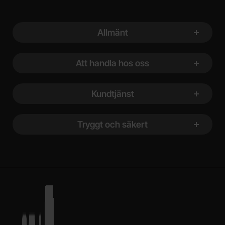
Sidfot Blandad info och länkar
Allmänt
Att handla hos oss
Kundtjänst
Tryggt och säkert