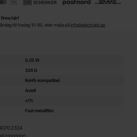
 finns här!
ndag till fredag 10-16), eller mejla på
info@electrokit.se
ör denna produkt
0.25 W
324 Ω
RoHS-kompatibel
Axiell
±1%
Fast metallfilm
4070
2324
8533100000