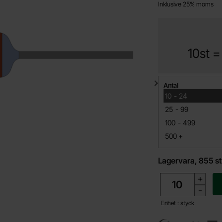
Inklusive 25% moms
10st 
Mängdrabatt
Antal
till
10
-
24
till
25
-
99
till
100
-
499
till
500
+
Lagervara, 855 st
antal
+
-
Enhet : styck