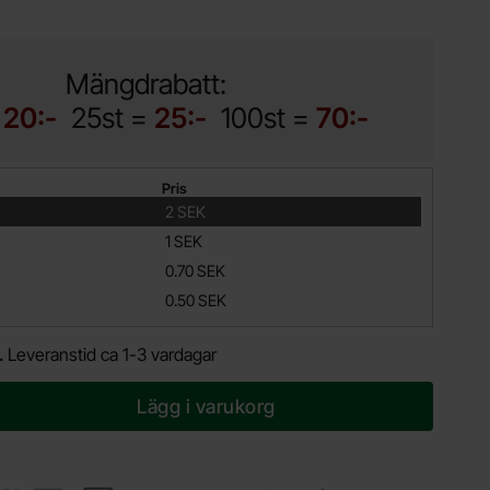
Mängdrabatt:
=
20:-
25st =
25:-
100st =
70:-
Pris
2 SEK
1 SEK
0.70 SEK
0.50 SEK
.
Leveranstid ca 1-3 vardagar
Lägg i varukorg