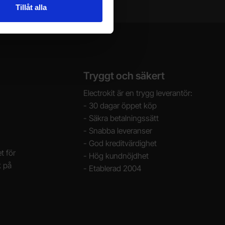
Tillåt alla
Tryggt och säkert
Electrokit är en trygg leverantör:
- 30 dagar öppet köp
- Säkra betalningssätt
- Snabba leveranser
- God kreditvärdighet
t för
- Hög kundnöjdhet
k på
- Etablerad 2004