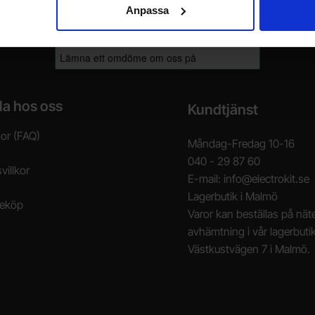
Anpassa
la hos oss
Kundtjänst
gor (FAQ)
Måndag-Fredag 10-16
040 - 29 87 60
villkor
E-mail: info@electrokit.se
Lagerbutik i Malmö
neköp
Varor kan beställas på näte
avhämtning i vår lagerbuti
Västkustvägen 7 i Malmö.