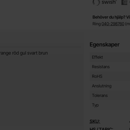
Behöver du hjälp? Vi
Ring
040-298760
(må
Egenskaper
ange röd gul svart brun
Egenskaper/attribut f
Attribut
Värde
Effekt
Resistans
RoHS
Anslutning
Tolerans
Typ
SKU:
HS / TARIC: