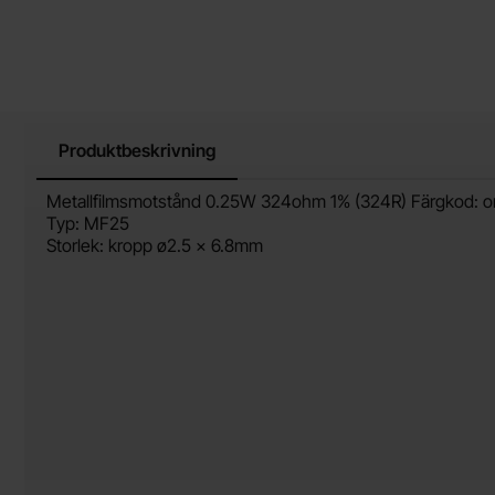
Produktbeskrivning
Produktbeskrivning
Metallfilmsmotstånd 0.25W 324ohm 1% (324R) Färgkod: or
Typ: MF25
Storlek: kropp ø2.5 x 6.8mm