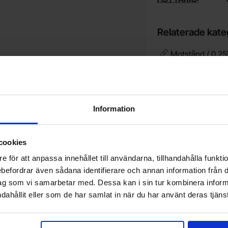
Relaterade kate
Motstånd / 0.25
Vill du jobba på Electrokit?
Information
V
Läs mer om att jobba på electrokit
g
F
cookies
e för att anpassa innehållet till användarna, tillhandahålla funkt
rebefordrar även sådana identifierare och annan information från di
Nyhetsbrev
ag som vi samarbetar med. Dessa kan i sin tur kombinera info
Jag önskar erbjudanden, rabatter och produktnyheter direkt till min inkorg!
dahållit eller som de har samlat in när du har använt deras tjänst
Du kommer att få ca 1 utskick / månad. Avbryt enkelt när du vill.
Din e-post