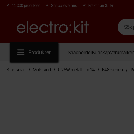
14 000 produkter
Snabb leverans
Frakt från 35 kr
Sök
Sök på E
Startsidan för Electro:kit
Produkter
Snabborder
Kunskap
Varumärke
Startsidan
Motstånd
0.25W metallfilm 1%
E48-serien
M