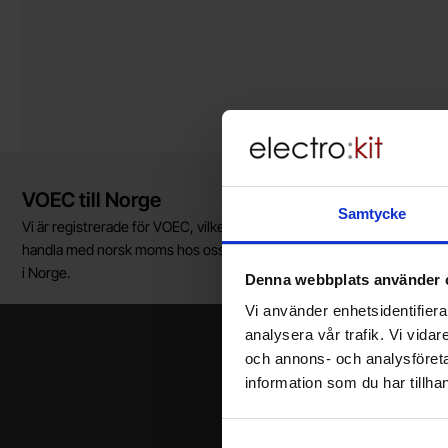
Kort allmän information
VOEC till Norge
Samtycke
Vi är registrerade för VOEC, vilket innebär at våra norska kunder kan
handla med norsk moms hos oss, och slipper avgifter för införtullnin
i Norge.
Denna webbplats använder 
Vi använder enhetsidentifierar
analysera vår trafik. Vi vida
och annons- och analysföret
information som du har tillhan
Ditt namn