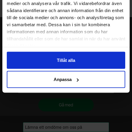
Välkommen till vår nya lagerbutik i Malmö. Öppettider: vardagar
medier och analysera vår trafik. Vi vidarebefordrar även
10-17. För snabbare service, gör en förbeställning.
sådana identifierare och annan information från din enhet
till de sociala medier och annons- och analysföretag som
vi samarbetar med. Dessa kan i sin tur kombinera
Nyhetsbrev
informationen med annan information som du har
tillhandahållit eller som de har samlat in när du har använt
Jag önskar erbjudanden, rabatter och produktnyheter direkt till min
inkorg!
deras tjänster.
Du kommer att få ca 1 utskick / månad. Avbryt enkelt när du vill.
Ditt namn
Tillåt alla
Din e-post
Anpassa