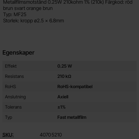
Produktbeskrivning
Metallfilmsmotstånd 0.25W 210kohm 1% (210k) Färgkod: röd
brun svart orange brun
Typ: MF25
Storlek: kropp ø2.5 x 6.8mm
Egenskaper
Egenskaper/attribut för denna produkt
Attribut
Värde
Effekt
0.25 W
Resistans
210 kΩ
RoHS
RoHS-kompatibel
Anslutning
Axiell
Tolerans
±1%
Typ
Fast metallfilm
SKU:
4070
5210