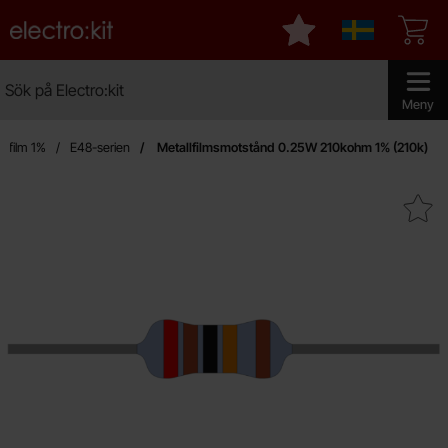
Startsidan för Electro:kit
Mina favoriter
Sverige
Sök
Sök på Electro:kit
Genomför 
Meny
llfilm 1%
E48-serien
Metallfilmsmotstånd 0.25W 210kohm 1% (210k)
Makera metallfilmsmotstånd 0.25W 21