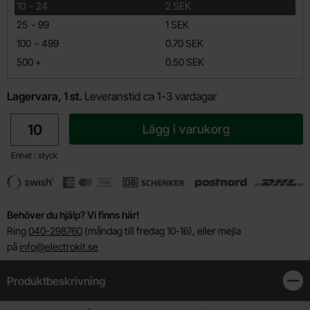
till
10
-
24
2 SEK
till
25
-
99
1 SEK
till
100
-
499
0.70 SEK
till
500
+
0.50 SEK
Lagervara, 1 st.
Leveranstid ca 1-3 vardagar
antal
Lägg i varukorg
Enhet : styck
Behöver du hjälp? Vi finns här!
Ring
040-298760
(måndag till fredag 10-16), eller mejla
på
info@electrokit.se
Produktbeskrivning
Stän