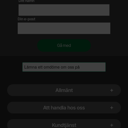
Ditt namn
Din e-post
Sidfot Blandad info och länkar
Allmänt
Att handla hos oss
Kundtjänst