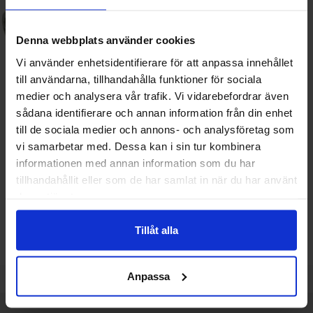
Denna webbplats använder cookies
Vi använder enhetsidentifierare för att anpassa innehållet
till användarna, tillhandahålla funktioner för sociala
medier och analysera vår trafik. Vi vidarebefordrar även
sådana identifierare och annan information från din enhet
Kontakt GX12 jack 2-pol
Kontakt GX12 plugg 2-pol chassi
till de sociala medier och annons- och analysföretag som
vi samarbetar med. Dessa kan i sin tur kombinera
Mängdrabatt
Mängdrabatt
Från
Från
Antal
Pris /st
till
Antal
Pris /st
till
1
-
3
st
24 SEK
1
-
3
st
18 SEK
informationen med annan information som du har
19.20 SEK
14.40 SEK
till
till
4
-
9
st
21.60 SEK
4
-
9
st
16.20 SEK
tillhandahållit eller som de har samlat in när du har använt
till
till
10
-
st
19.20 SEK
10
-
st
14.40 SEK
Inklusive 25% moms
Inklusive 25% moms
deras tjänster.
Köp
Köp
Enhet:
Enhet:
st
st
Tillåt alla
Lagervara, 107 st
Lagervara, 85 st
Art. nr
Art. nr
4101
5382
4101
5385
Anpassa