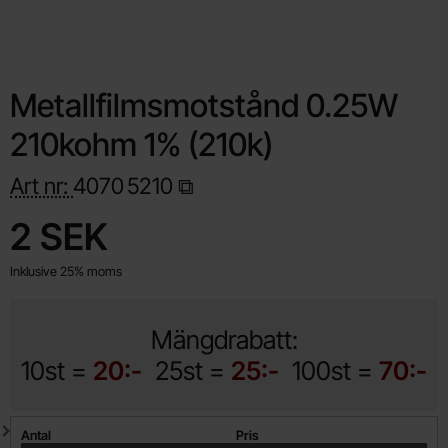
Metallfilmsmotstånd 0.25W
210kohm 1% (210k)
Art nr:
4070
5210
Handla denna produkt Metallfilmsmotstånd 0.25W 210kohm 1% 
pris
2 SEK
Inklusive 25% moms
Mängdrabatt:
10st =
20:-
25st =
25:-
100st =
70:-
Mängdrabatt
Antal
Pris