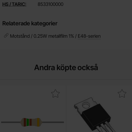
HS / TARIC:
8533100000
Relaterade kategorier
Motstånd / 0.25W metallfilm 1% /
E48-serien
Andra köpte också
kera motstånd kolfilm 0.25W 150ohm (150R) som favorit
Makera bUZ11 TO-220 N-ch 5