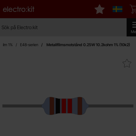
Startsidan för Electro:kit
Mina favoriter
Sverige
Sök
Sök på Electro:kit
Genom
Me
lfilm 1%
E48-serien
Metallfilmsmotstånd 0.25W 10.2kohm 1% (10k2)
Makera metallfilmsmotstånd 0.25W 10