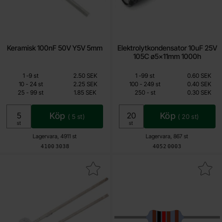
Keramisk 100nF 50V Y5V 5mm
Elektrolytkondensator 10uF 25V
105C ø5x11mm 1000h
Mängdrabatt
Mängdrabatt
Från
Från
Antal
Pris /st
till
Antal
Pris /st
till
1
-
9
st
2.50 SEK
1
-
99
st
0.60 SEK
0.85 SEK
0.30 SEK
till
till
10
-
24
st
2.25 SEK
100
-
249
st
0.40 SEK
till
till
25
-
99
st
1.85 SEK
250
-
st
0.30 SEK
Inklusive 25% moms
Inklusive 25% moms
Köp
Köp
(
5
st)
(
20
st)
Enhet:
Enhet:
st
st
Lagervara, 4911 st
Lagervara, 867 st
Art. nr
Art. nr
4100
3038
4052
0003
Makera lED 5mm röd flat topp som favorit
Makera metallfilmsmotstånd 0.25W 1.0