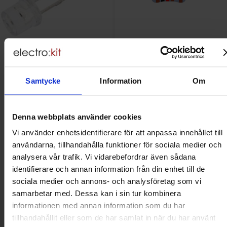
LED 5mm röd flat topp
Metallfilmsmotstånd 0.25W
Samtycke
Information
Om
1.02kohm 1% (1k02)
Mängdrabatt
Mängdrabatt
Från
Från
Antal
Pris /st
till
Antal
Pris /st
till
1
-
24
st
2.45 SEK
1
-
24
st
2 SEK
0.85 SEK
0.50 SEK
till
till
25
-
99
st
1.85 SEK
25
-
99
st
1 SEK
Denna webbplats använder cookies
till
till
100
-
499
st
1.45 SEK
100
-
499
st
0.70 SEK
Inklusive 25% moms
Inklusive 25% moms
Vi använder enhetsidentifierare för att anpassa innehållet till
Köp
Köp
(
10
st)
(
10
st)
användarna, tillhandahålla funktioner för sociala medier och
Enhet:
Enhet:
st
st
analysera vår trafik. Vi vidarebefordrar även sådana
Lagervara, 1682 st
Lagervara, 310 st
identifierare och annan information från din enhet till de
Art. nr
Art. nr
4100
4753
4070
3102
sociala medier och annons- och analysföretag som vi
samarbetar med. Dessa kan i sin tur kombinera
informationen med annan information som du har
Kort allmän information
tillhandahållit eller som de har samlat in när du har använt
VOEC till Norge