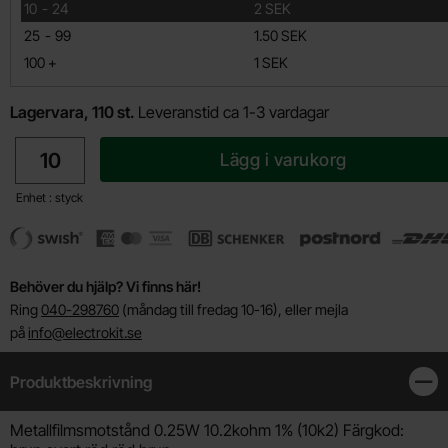
till
10
-
24
2 SEK
till
25
-
99
1.50 SEK
till
100
+
1 SEK
Lagervara, 110 st.
Leveranstid ca 1-3 vardagar
antal
Lägg i varukorg
Enhet : styck
Behöver du hjälp? Vi finns här!
Ring
040-298760
(måndag till fredag 10-16), eller mejla
på
info@electrokit.se
Produktbeskrivning
Stän
Produktbeskrivning
Metallfilmsmotstånd 0.25W 10.2kohm 1% (10k2) Färgkod: