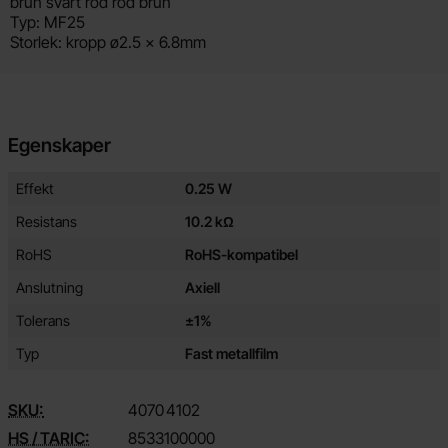
brun svart röd röd brun
Typ: MF25
Storlek: kropp ø2.5 x 6.8mm
Egenskaper
Egenskaper/attribut för denna produkt
Attribut
Värde
Effekt
0.25 W
Resistans
10.2 kΩ
RoHS
RoHS-kompatibel
Anslutning
Axiell
Tolerans
±1%
Typ
Fast metallfilm
SKU:
4070
4102
HS / TARIC:
8533100000