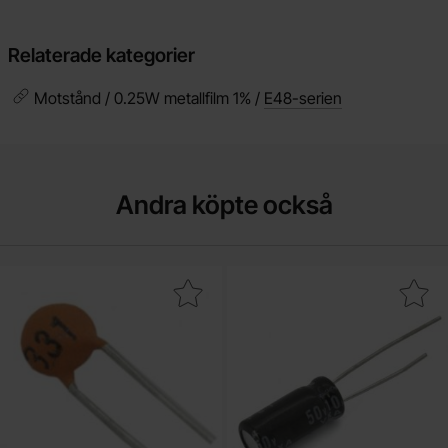
Relaterade kategorier
Motstånd / 0.25W metallfilm 1% /
E48-serien
Andra köpte också
Makera keramisk 100nF 50V Y5V 5mm som favorit
Makera elektrolytkondensator 10uF 25V 