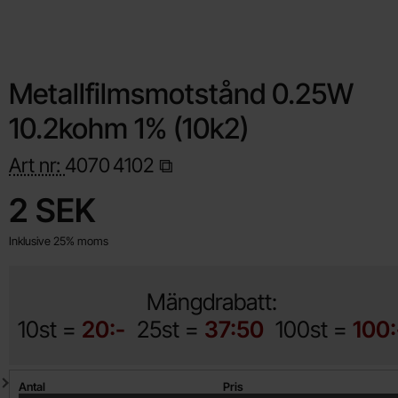
Metallfilmsmotstånd 0.25W
10.2kohm 1% (10k2)
Art nr:
4070
4102
Handla denna produkt Metallfilmsmotstånd 0.25W 10.2kohm 1%
pris
2 SEK
Inklusive 25% moms
Mängdrabatt:
10st =
20:-
25st =
37:50
100st =
100:
Mängdrabatt
Antal
Pris