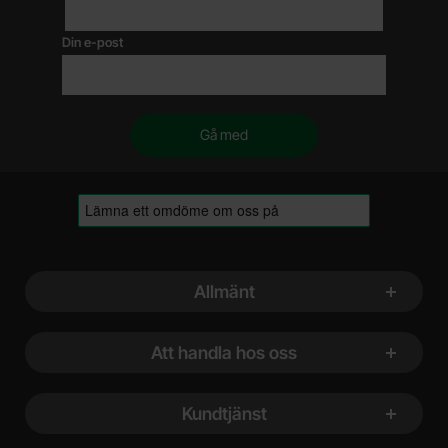
Din e-post
Sidfot Blandad info och länkar
Allmänt
Att handla hos oss
Kundtjänst